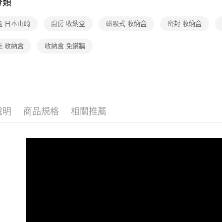
分類
3.完整用
【🎉歡慶
盒 日本山崎
廚房 收納盒
磁吸式 收納盒
密封 收納盒
到8/10
【🎉歡慶
能 收納盒
收納盒 免鑽牆
【本月主
【🎉歡慶
居家收納
說明
商品規格
相關推薦