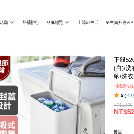
活動
熱銷排行
品牌總覽
山崎の生活
💎會員升等VIP
下殺52
(白)
納/洗
宅配滿NT$
5 (
40
NT$1,050
NT$5
數量