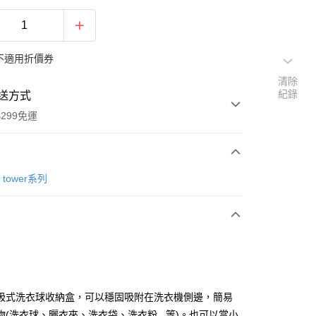
不適用折價券
清除
紀錄
送方式
299免運
次付款
tower系列
y
吸式洗衣球收納盒，可以穩固吸附在洗衣機側邊，簡易
物(洗衣球、曬衣夾、洗衣袋、洗衣粉...等)。也可以當小