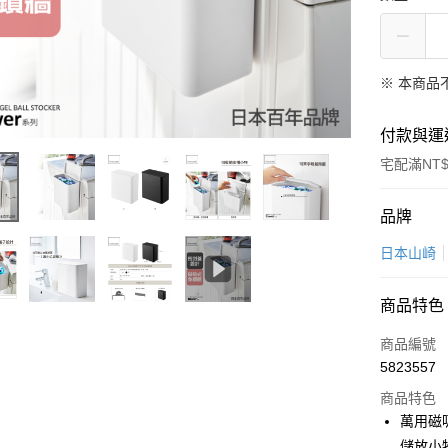
※ 本商品
付款與運
宅配滿NT$
付款方式
品牌
信用卡一
日本山崎
LINE Pay
商品特色
Apple Pay
商品編號
悠遊付
5823557
商品特色
Google Pa
萬用磁
全盈+PAY
儲放小