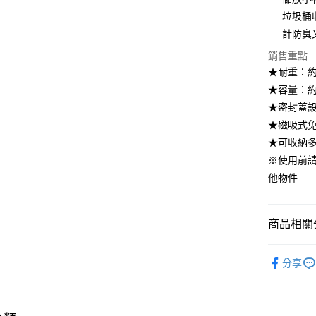
垃圾桶
大哥付你
計防臭
相關說明
【大哥付
銷售重點
ATM付款
1.本服務
★耐重：約1
2.付款方
流程，驗
★容量：約1
完成交易
運送方式
★密封蓋
3.實際核
★磁吸式
4.訂單成
宅配【父親
消。如遇
★可收納多
每筆NT$1
無法說明
※使用前
【繳款方
1.分期款
他物件
醒簡訊。
2.透過簡
帳／街口支
商品相關分
【注意事
居家收納
1.本服務
分享
用戶於交
居家清潔·
款買賣價
2.基於同
【🎉歡慶
資料（包
痕貼磁吸
用，由本