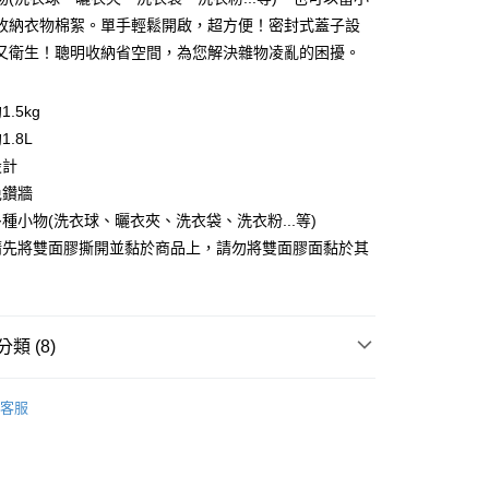
收納衣物棉絮。單手輕鬆開啟，超方便！密封式蓋子設
分期
又衛生！聰明收納省空間，為您解決雜物凌亂的困擾。
你分期使用說明】
由台灣大哥大提供，台灣大哥大用戶可立即使用無須另外申請。
.5kg
式選擇「大哥付你分期」，訂單成立後會自動跳轉到大哥付的交易
證手機門號後，選擇欲分期的期數、繳款截止日，確認付款後即
.8L
。
設計
准額度、可分期數及費用金額請依後續交易確認頁面所載為準。
免鑽牆
立30分鐘內，如未前往確認交易或遇審核未通過，訂單將自動取
節大回饋】限時$299免運
「轉專審核」未通過狀況，表示未達大哥付你分期系統評分，恕
種小物(洗衣球、曬衣夾、洗衣袋、洗衣粉...等)
50，滿NT$299(含以上)免運費
評估內容。
請先將雙面膠撕開並黏於商品上，請勿將雙面膠面黏於其
式說明】
項不併入電信帳單，「大哥付你分期」於每月結算日後寄送繳費提
訊連結打開帳單後，可選擇「超商條碼／台灣大直營門市／銀行轉
付／iPASS MONEY」等通路繳費。
類 (8)
項】
陽台收納
係由「台灣大哥大股份有限公司」（以下簡稱本公司）所提供，讓
客服
易時，得透過本服務購買商品或服務，並由商店將買賣／分期付
洗滌用品
衣物洗曬·整燙用品
金債權讓與本公司後，依約使用本公司帳單繳交帳款。
意付款使用「大哥付你分期」之契約關係目的，商店將以您的個人
父親節 瘋殺5折up】
▶山崎磁吸商品滿額加碼送↘無
含姓名、電話或地址）提供予台灣大哥大進項蒐集、處理及利
面板
公司與您本人進行分期帳單所需資料之確認、核對及更正。