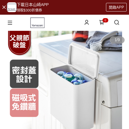
下載日本山崎APP
開啟APP
領取$300折價券
0
1
/
9