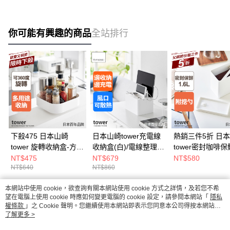
你可能有興趣的商品
全站排行
下殺475 日本山崎
日本山崎tower充電線
熱銷三件5折 日
tower 旋轉收納盒-方形
收納盒(白)/電線整理/
tower密封咖啡
(白)/廚房收納盒/調味
電線盒/電線收納
(白)/密封盒/真空
NT$475
NT$679
NT$580
NT$640
NT$860
料架/廚房收納
盒/廚房收納
本網站中使用 cookie，欲查詢有關本網站使用 cookie 方式之詳情，及若您不希
熱門標籤
望在電腦上使用 cookie 時應如何變更電腦的 cookie 設定，請參閱本網站「
隱私
權條款
」之 Cookie 聲明。您繼續使用本網站即表示您同意本公司得按本網站使
用條款之 Cookie 聲明使用 cookie。
了解更多 >