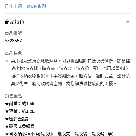
日本山崎
tower系列
LINE Pay
商品特色
Apple Pay
商品編號
悠遊付
5823557
Google Pay
商品特色
全盈+PAY
萬用磁吸式洗衣球收納盒，可以穩固吸附在洗衣機側邊，簡易儲
大哥付你分期
放小物(洗衣球、曬衣夾、洗衣袋、洗衣粉...等)。也可以當小垃
相關說明
圾桶收納衣物棉絮。單手輕鬆開啟，超方便！密封式蓋子設計防
【大哥付你分期使用說明】
臭又衛生！聰明收納省空間，為您解決雜物凌亂的困擾。
ATM付款
1.本服務由台灣大哥大提供，台灣大哥大用戶可立即使用無須另外申請。
2.付款方式選擇「大哥付你分期」，訂單成立後會自動跳轉到大哥付的交易
銷售重點
流程，驗證手機門號後，選擇欲分期的期數、繳款截止日，確認付款後即完
運送方式
★耐重：約1.5kg
成交易。
3.實際核准額度、可分期數及費用金額請依後續交易確認頁面所載為準。
宅配【父親節大回饋】限時$299免運
★容量：約1.8L
4.訂單成立30分鐘內，如未前往確認交易或遇審核未通過，訂單將自動取
★密封蓋設計
每筆NT$150，滿NT$299(含以上)免運費
消。如遇「轉專審核」未通過狀況，表示未達大哥付你分期系統評分，恕無
法說明評估內容。
★磁吸式免鑽牆
【繳款方式說明】
★可收納多種小物(洗衣球、曬衣夾、洗衣袋、洗衣粉...等)