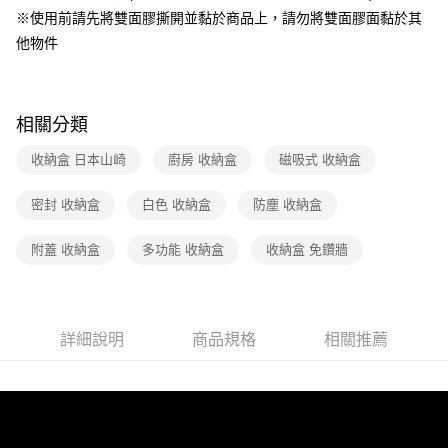
1.分期款項不併入電信帳單，「大哥付你分期」於每月結算日後寄送繳費提
※使用前請先將雙面膠撕開並黏於商品上，請勿將雙面膠面黏於其
醒簡訊。
2.透過簡訊連結打開帳單後，可選擇「超商條碼／台灣大直營門市／銀行轉
他物件
帳／街口支付／iPASS MONEY」等通路繳費。
【注意事項】
1.本服務係由「台灣大哥大股份有限公司」（以下簡稱本公司）所提供，讓
相關分類
用戶於交易時，得透過本服務購買商品或服務，並由商店將買賣／分期付款
買賣價金債權讓與本公司後，依約使用本公司帳單繳交帳款。
收納盒 日本山崎
廚房 收納盒
磁吸式 收納盒
2.基於同意付款使用「大哥付你分期」之契約關係目的，商店將以您的個人
資料（包含姓名、電話或地址）提供予台灣大哥大進項蒐集、處理及利用，
由本公司與您本人進行分期帳單所需資料之確認、核對及更正。
密封 收納盒
白色 收納盒
防塵 收納盒
3.完整用戶服務條款，請詳閱以下連結：
https://oppay.tw/userRule
附蓋 收納盒
多功能 收納盒
收納盒 免鑽牆
詳細說明
商品規格
相關推薦