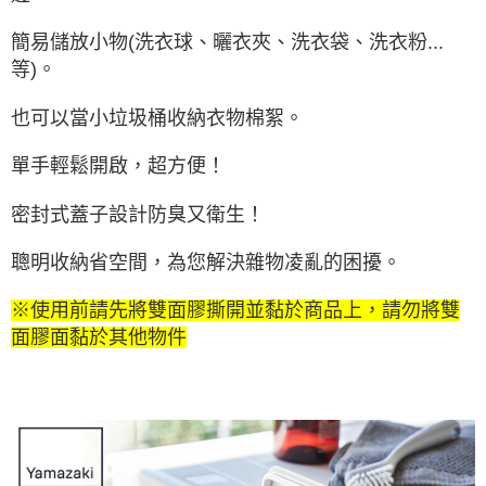
簡易儲放小物(洗衣球、曬衣夾、洗衣袋、洗衣粉...
等)。
也可以當小垃圾桶收納衣物棉絮。
單手輕鬆開啟，超方便！
密封式蓋子設計防臭又衛生！
聰明收納省空間，為您解決雜物凌亂的困擾。
※使用前請先將雙面膠撕開並黏於商品上，請勿將雙
面膠面黏於其他物件