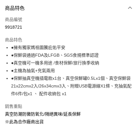
商品特色
Apple Pay
商品編號
悠遊付
9918721
Google Pay
商品特色
全盈+PAY
●擁有獨家媽祖圖騰庇佑平安
大哥付你分期
●保鮮袋通過FDA及LFGB、SGS食規標準認證
相關說明
●真空機可一機多用途 /食材保鮮/旅行換季收納
【大哥付你分期使用說明】
●主機為抽氣+充氣兩用
ATM付款
1.本服務由台灣大哥大提供，台灣大哥大用戶可立即使用無須另外申請。
●保鮮抽真空機插電款x1台、真空保鮮罐0.5Lx1個、真空保鮮袋
2.付款方式選擇「大哥付你分期」，訂單成立後會自動跳轉到大哥付的交易
流程，驗證手機門號後，選擇欲分期的期數、繳款截止日，確認付款後即完
21x22cmx2入/26x34cmx3入、附贈USB電源線X1條、充抽氣配
運送方式
成交易。
件6件/包x1 、 配件收納包 x1
3.實際核准額度、可分期數及費用金額請依後續交易確認頁面所載為準。
宅配【父親節大回饋】限時$299免運
4.訂單成立30分鐘內，如未前往確認交易或遇審核未通過，訂單將自動取
銷售重點
每筆NT$150，滿NT$299(含以上)免運費
消。如遇「轉專審核」未通過狀況，表示未達大哥付你分期系統評分，恕無
法說明評估內容。
真空防潮防黴防氧化/隔絕異味/延長保鮮
【繳款方式說明】
※此為合作廠商出貨
1.分期款項不併入電信帳單，「大哥付你分期」於每月結算日後寄送繳費提
醒簡訊。
2.透過簡訊連結打開帳單後，可選擇「超商條碼／台灣大直營門市／銀行轉