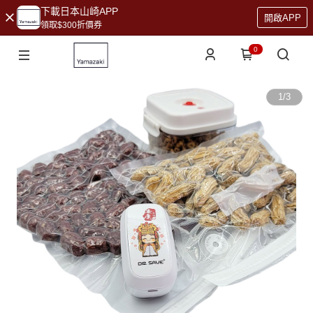
下載日本山崎APP
開啟APP
領取$300折價券
0
1
/
3