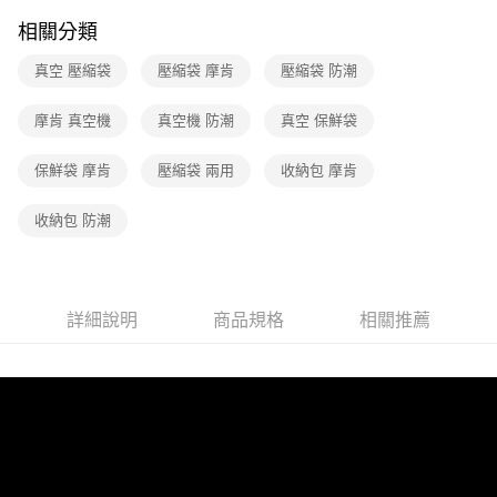
帳／街口支付／iPASS MONEY」等通路繳費。
相關分類
【注意事項】
1.本服務係由「台灣大哥大股份有限公司」（以下簡稱本公司）所提供，讓
真空 壓縮袋
壓縮袋 摩肯
壓縮袋 防潮
用戶於交易時，得透過本服務購買商品或服務，並由商店將買賣／分期付款
買賣價金債權讓與本公司後，依約使用本公司帳單繳交帳款。
摩肯 真空機
真空機 防潮
真空 保鮮袋
2.基於同意付款使用「大哥付你分期」之契約關係目的，商店將以您的個人
資料（包含姓名、電話或地址）提供予台灣大哥大進項蒐集、處理及利用，
由本公司與您本人進行分期帳單所需資料之確認、核對及更正。
保鮮袋 摩肯
壓縮袋 兩用
收納包 摩肯
3.完整用戶服務條款，請詳閱以下連結：
https://oppay.tw/userRule
收納包 防潮
詳細說明
商品規格
相關推薦