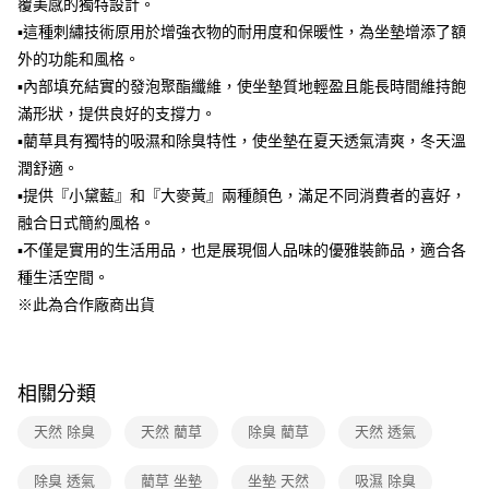
覆美感的獨特設計。
1.分期款項不併入電信帳單，「大哥付你分期」於每月結算日後寄送繳費提
▪這種刺繡技術原用於增強衣物的耐用度和保暖性，為坐墊增添了額
醒簡訊。
2.透過簡訊連結打開帳單後，可選擇「超商條碼／台灣大直營門市／銀行轉
外的功能和風格。
帳／街口支付／iPASS MONEY」等通路繳費。
▪內部填充結實的發泡聚酯纖維，使坐墊質地輕盈且能長時間維持飽
【注意事項】
滿形狀，提供良好的支撐力。
1.本服務係由「台灣大哥大股份有限公司」（以下簡稱本公司）所提供，讓
▪藺草具有獨特的吸濕和除臭特性，使坐墊在夏天透氣清爽，冬天溫
用戶於交易時，得透過本服務購買商品或服務，並由商店將買賣／分期付款
潤舒適。
買賣價金債權讓與本公司後，依約使用本公司帳單繳交帳款。
2.基於同意付款使用「大哥付你分期」之契約關係目的，商店將以您的個人
▪提供『小黛藍』和『大麥黃』兩種顏色，滿足不同消費者的喜好，
資料（包含姓名、電話或地址）提供予台灣大哥大進項蒐集、處理及利用，
融合日式簡約風格。
由本公司與您本人進行分期帳單所需資料之確認、核對及更正。
3.完整用戶服務條款，請詳閱以下連結：
https://oppay.tw/userRule
▪不僅是實用的生活用品，也是展現個人品味的優雅裝飾品，適合各
種生活空間。
※此為合作廠商出貨
相關分類
天然 除臭
天然 藺草
除臭 藺草
天然 透氣
除臭 透氣
藺草 坐墊
坐墊 天然
吸濕 除臭