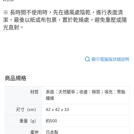
※ 長時間不使用時，先在通風處陰乾，進行表面清
潔，最後以紙或布包裹，置於乾燥處，避免重壓或陽
光直射。
顯示電腦版詳細說明
商品規格
材質
表面：天然藺草；收邊：棉質；填充：聚酯
纖維
尺寸（cm）
42 x 42 x 10
重量（g）
約500
產地
日本製