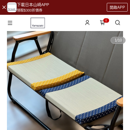
下載日本山崎APP
開啟APP
領取$300折價券
0
1
/
10