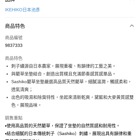
信用卡一次付款
IKEHIKO日本池彥
LINE Pay
商品特色
Apple Pay
商品編號
悠遊付
9837333
Google Pay
商品特色
全盈+PAY
刺子繡源自日本農家，展現重複、有韻律的工藝之美。
大哥付你分期
與藺草坐墊結合，創造出質樸且充滿節奏感質感單品。
相關說明
Sashiko藺草坐墊嚴選高品質天然藺草，細膩溫潤，觸感柔和，
【大哥付你分期使用說明】
透氣清爽；
ATM付款
1.本服務由台灣大哥大提供，台灣大哥大用戶可立即使用無須另外申請。
出色的吸濕和除臭特性，坐起來清新乾爽，黛藍和大麥黃質感雙
2.付款方式選擇「大哥付你分期」，訂單成立後會自動跳轉到大哥付的交易
流程，驗證手機門號後，選擇欲分期的期數、繳款截止日，確認付款後即完
色，展現品味。
運送方式
成交易。
3.實際核准額度、可分期數及費用金額請依後續交易確認頁面所載為準。
宅配【父親節大回饋】限時$299免運
銷售重點
4.訂單成立30分鐘內，如未前往確認交易或遇審核未通過，訂單將自動取
▪使用高品質的天然藺草，保證了坐墊的自然質感和耐用性。
每筆NT$150，滿NT$299(含以上)免運費
消。如遇「轉專審核」未通過狀況，表示未達大哥付你分期系統評分，恕無
法說明評估內容。
▪結合細膩的日本傳統刺子（Sashiko）刺繡，展現出具有韻律和重
【繳款方式說明】