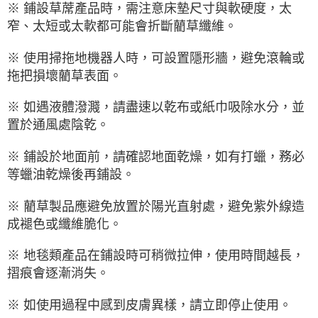
※ 鋪設草蓆產品時，需注意床墊尺寸與軟硬度，太
窄、太短或太軟都可能會折斷藺草纖維。
※ 使用掃拖地機器人時，可設置隱形牆，避免滾輪或
拖把損壞藺草表面。
※ 如遇液體潑濺，請盡速以乾布或紙巾吸除水分，並
置於通風處陰乾。
※ 鋪設於地面前，請確認地面乾燥，如有打蠟，務必
等蠟油乾燥後再鋪設。
※ 藺草製品應避免放置於陽光直射處，避免紫外線造
成褪色或纖維脆化。
※ 地毯類產品在鋪設時可稍微拉伸，使用時間越長，
摺痕會逐漸消失。
※ 如使用過程中感到皮膚異樣，請立即停止使用。