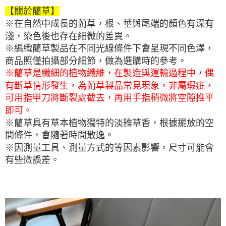
【關於藺草】
※在自然中成長的藺草，根、莖與尾端的顏色有深有
淺，染色後也存在細微的差異。
※編織藺草製品在不同光線條件下會呈現不同色澤，
商品照僅拍攝部分細節，做為選購時的參考。
※藺草是纖細的植物纖維，在製造與運輸過程中，偶
有斷草情形發生，為藺草製品常見現象，非屬瑕疵，
可用指甲刀將斷裂處截去，再用手指稍微將空隙推平
即可。
※藺草具有草本植物獨特的淡雅草香，根據擺放的空
間條件，會隨著時間散逸。
※因測量工具、測量方式的等因素影響，尺寸可能會
有些微誤差。