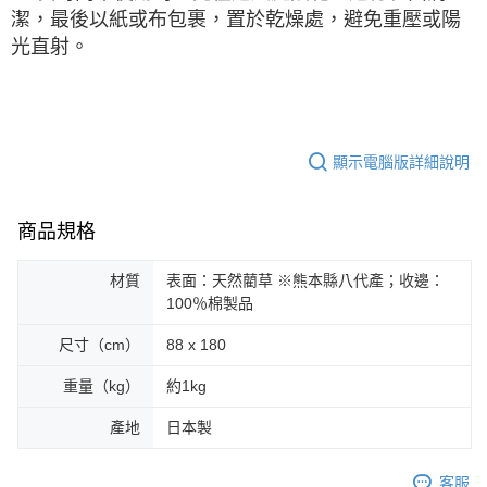
潔，最後以紙或布包裹，置於乾燥處，避免重壓或陽
光直射。
顯示電腦版詳細說明
商品規格
材質
表面：天然藺草 ※熊本縣八代產；收邊：
100％棉製品
尺寸（cm）
88 x 180
重量（kg）
約1kg
產地
日本製
客服