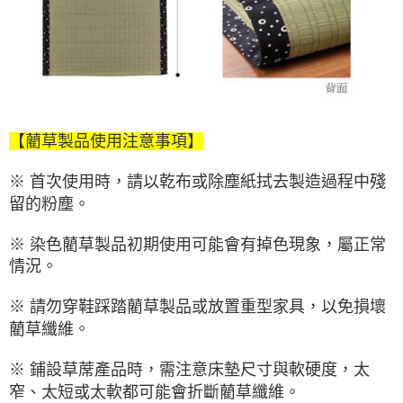
【藺草製品使用注意事項】
※ 首次使用時，請以乾布或除塵紙拭去製造過程中殘
留的粉塵。
※ 染色藺草製品初期使用可能會有掉色現象，屬正常
情況。
※ 請勿穿鞋踩踏藺草製品或放置重型家具，以免損壞
藺草纖維。
※ 鋪設草蓆產品時，需注意床墊尺寸與軟硬度，太
窄、太短或太軟都可能會折斷藺草纖維。