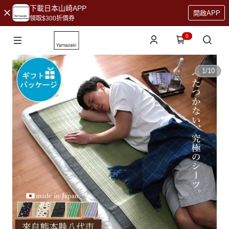
下載日本山崎APP
開啟APP
領取$300折價券
0
1
/
10