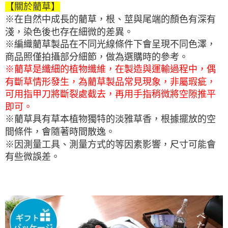
【關於藺草】
※在自然中成長的藺草，根、莖與尾端的顏色有深有
淺，染色後也存在細微的差異。
※編織藺草製品在不同光線條件下會呈現不同色澤，
商品照僅拍攝部分細節，做為選購時的參考。
※藺草是纖細的植物纖維，在製造與運輸過程中，偶
有斷草情形發生，為藺草製品常見現象，非屬瑕疵，
可用指甲刀將斷裂處截去，再用手指稍微將空隙推平
即可。
※藺草具有草本植物獨特的淡雅草香，根據擺放的空
間條件，會隨著時間散逸。
※因測量工具、測量方式的等因素影響，尺寸可能會
有些微誤差。