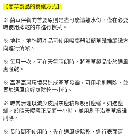
【藺草製品的養護方式】
※ 藺草保養的首要原則是盡可能遠離水份，僅在必要
時使用擰乾的布進行擦拭。
※ 地毯、地墊類產品可使用吸塵器沿藺草纖維編織方
向進行清潔。
※ 每月一次，可在天氣晴朗時，將藺草製品掛於通風
處陰乾。
※ 高溫高濕環境易造成藺草發霉，可用毛刷刷除，並
置於通風良好處陰乾一小時。
※ 時常清理以減少皮屑灰塵積聚吸引塵蟎。如遇塵
蟎，於晴天曝曬正反面一小時，並用刷子沿藺草纖維
刷除。
※ 長時間不使用時，先在通風處陰乾，進行表面清