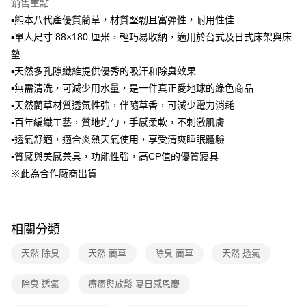
銷售重點
1.分期款項不併入電信帳單，「大哥付你分期」於每月結算日後寄送繳費提
▪熊本八代產優質藺草，材質堅韌且富彈性，耐用性佳
醒簡訊。
2.透過簡訊連結打開帳單後，可選擇「超商條碼／台灣大直營門市／銀行轉
▪單人尺寸 88×180 厘米，輕巧易收納，適用於台式及日式床架與床
帳／街口支付／iPASS MONEY」等通路繳費。
墊
【注意事項】
▪天然多孔隙纖維提供優秀的吸汗和除臭效果
1.本服務係由「台灣大哥大股份有限公司」（以下簡稱本公司）所提供，讓
▪無需清洗，可減少用水量，是一件真正愛地球的綠色商品
用戶於交易時，得透過本服務購買商品或服務，並由商店將買賣／分期付款
▪天然藺草材質透氣性強，伴隨草香，可減少電力消耗
買賣價金債權讓與本公司後，依約使用本公司帳單繳交帳款。
2.基於同意付款使用「大哥付你分期」之契約關係目的，商店將以您的個人
▪百年編織工藝，質地均勻，手感柔軟，不刺激肌膚
資料（包含姓名、電話或地址）提供予台灣大哥大進項蒐集、處理及利用，
▪透氣舒適，適合炎熱天氣使用，享受清爽睡眠體驗
由本公司與您本人進行分期帳單所需資料之確認、核對及更正。
3.完整用戶服務條款，請詳閱以下連結：
https://oppay.tw/userRule
▪質感與美感兼具，功能性強，高CP值的優質寢具
※此為合作廠商出貨
相關分類
天然 除臭
天然 藺草
除臭 藺草
天然 透氣
除臭 透氣
療癒與放鬆 夏日感恩慶