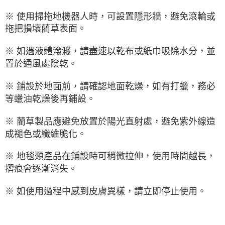
※ 使用掃拖地機器人時，可設置隱形牆，避免滾輪或
拖把損壞藺草表面。
※ 如遇液體潑濺，請盡速以乾布或紙巾吸除水分，並
置於通風處陰乾。
※ 鋪設於地面前，請確認地面乾燥，如有打蠟，務必
等蠟油乾燥後再鋪設。
※ 藺草製品應避免放置於陽光直射處，避免紫外線造
成褪色或纖維脆化。
※ 地毯類產品在鋪設時可稍微拉伸，使用時間越長，
摺痕會逐漸消失。
※ 如使用過程中感到皮膚異樣，請立即停止使用。