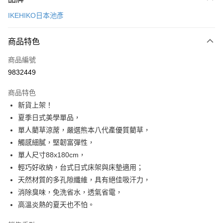
信用卡一次付款
IKEHIKO日本池彥
LINE Pay
商品特色
Apple Pay
商品編號
悠遊付
9832449
Google Pay
商品特色
全盈+PAY
新貨上架！
大哥付你分期
夏季日式美學單品，
相關說明
單人藺草涼蓆，嚴選熊本八代產優質藺草，
【大哥付你分期使用說明】
觸感細膩，堅韌富彈性，
ATM付款
1.本服務由台灣大哥大提供，台灣大哥大用戶可立即使用無須另外申請。
單人尺寸88x180cm，
2.付款方式選擇「大哥付你分期」，訂單成立後會自動跳轉到大哥付的交易
流程，驗證手機門號後，選擇欲分期的期數、繳款截止日，確認付款後即完
輕巧好收納，台式日式床架與床墊適用；
運送方式
成交易。
天然材質的多孔隙纖維，具有絕佳吸汗力，
3.實際核准額度、可分期數及費用金額請依後續交易確認頁面所載為準。
宅配【父親節大回饋】限時$299免運
消除臭味，免洗省水，透氣省電，
4.訂單成立30分鐘內，如未前往確認交易或遇審核未通過，訂單將自動取
每筆NT$150，滿NT$299(含以上)免運費
消。如遇「轉專審核」未通過狀況，表示未達大哥付你分期系統評分，恕無
高溫炎熱的夏天也不怕。
法說明評估內容。
【繳款方式說明】