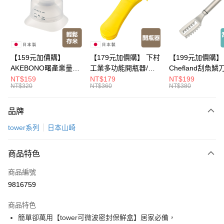
Apple Pay
悠遊付
Google Pay
【159元加價購】
【179元加價購】 下村
【199元加價購】
AKEBONO曙產業量米
工業多功能開瓶器/開
Chefland刮魚鱗
全盈+PAY
杯漏斗組(白)/量米杯/
瓶器/餐廚用品/料理道
魚鱗器/廚房用品/
NT$159
NT$179
NT$199
NT$320
NT$360
NT$380
米桶/量米用具/任二件8
具/任二件8折
道具/任二件8折
大哥付你分期
折
相關說明
品牌
【大哥付你分期使用說明】
ATM付款
1.本服務由台灣大哥大提供，台灣大哥大用戶可立即使用無須另外申請。
tower系列
日本山崎
2.付款方式選擇「大哥付你分期」，訂單成立後會自動跳轉到大哥付的交易
流程，驗證手機門號後，選擇欲分期的期數、繳款截止日，確認付款後即完
運送方式
成交易。
商品特色
3.實際核准額度、可分期數及費用金額請依後續交易確認頁面所載為準。
全家取貨付款
4.訂單成立30分鐘內，如未前往確認交易或遇審核未通過，訂單將自動取
商品編號
每筆NT$100，滿NT$499(含以上)免運費
消。如遇「轉專審核」未通過狀況，表示未達大哥付你分期系統評分，恕無
9816759
法說明評估內容。
付款後全家取貨
【繳款方式說明】
1.分期款項不併入電信帳單，「大哥付你分期」於每月結算日後寄送繳費提
商品特色
每筆NT$100，滿NT$499(含以上)免運費
醒簡訊。
簡單卻萬用【tower可微波密封保鮮盒】居家必備，
2.透過簡訊連結打開帳單後，可選擇「超商條碼／台灣大直營門市／銀行轉