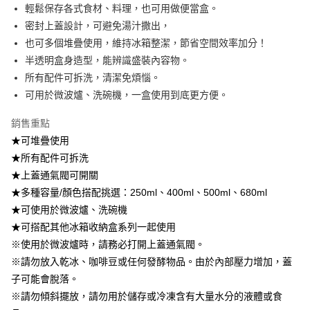
7-11取貨付款
輕鬆保存各式食材、料理，也可用做便當盒。
帳／街口支付／iPASS MONEY」等通路繳費。
每筆NT$100，滿NT$499(含以上)免運費
密封上蓋設計，可避免湯汁撒出，
【注意事項】
也可多個堆疊使用，維持冰箱整潔，節省空間效率加分！
付款後7-11取貨
1.本服務係由「台灣大哥大股份有限公司」（以下簡稱本公司）所提供，讓
用戶於交易時，得透過本服務購買商品或服務，並由商店將買賣／分期付款
半透明盒身造型，能辨識盛裝內容物。
每筆NT$100，滿NT$499(含以上)免運費
買賣價金債權讓與本公司後，依約使用本公司帳單繳交帳款。
所有配件可拆洗，清潔免煩惱。
2.基於同意付款使用「大哥付你分期」之契約關係目的，商店將以您的個人
宅配【父親節大回饋】限時$299免運
可用於微波爐、洗碗機，一盒使用到底更方便。
資料（包含姓名、電話或地址）提供予台灣大哥大進項蒐集、處理及利用，
由本公司與您本人進行分期帳單所需資料之確認、核對及更正。
每筆NT$150，滿NT$299(含以上)免運費
3.完整用戶服務條款，請詳閱以下連結：
https://oppay.tw/userRule
銷售重點
★可堆疊使用
★所有配件可拆洗
★上蓋通氣閥可開關
★多種容量/顏色搭配挑選：250ml、400ml、500ml、680ml
★可使用於微波爐、洗碗機
★可搭配其他冰箱收納盒系列一起使用
※使用於微波爐時，請務必打開上蓋通氣閥。
※請勿放入乾冰、咖啡豆或任何發酵物品。由於內部壓力增加，蓋
子可能會脫落。
※請勿傾斜擺放，請勿用於儲存或冷凍含有大量水分的液體或食