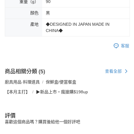
重量（g）
90
顏色
黑
產地
◆DESIGNED IN JAPAN MADE IN
CHINA◆
客服
商品相關分類 (5)
查看全部
廚具用品·料理道具
保鮮盒/便當餐盒
【本月主打】
▶新品上市。瘋搶購$198up
評價
喜歡這個商品嗎？購買後給他一個好評吧