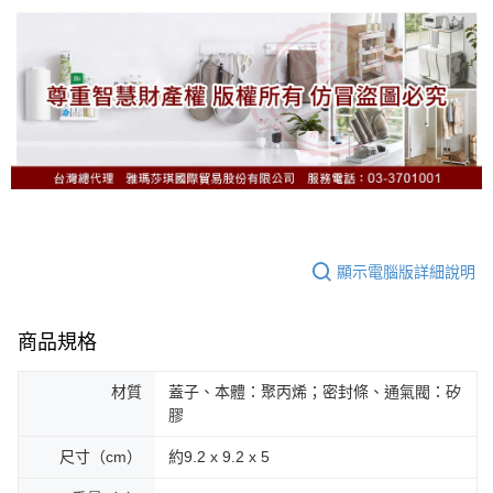
顯示電腦版詳細說明
商品規格
材質
蓋子、本體：聚丙烯；密封條、通氣閥：矽
膠
尺寸（cm）
約9.2 x 9.2 x 5