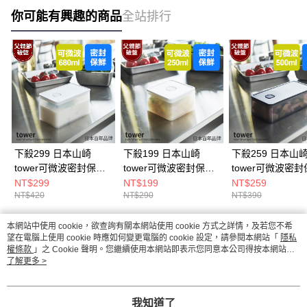
你可能有興趣的商品
全站排行
下殺299 日本山崎
下殺199 日本山崎
下殺259 日本山
tower可微波密封保鮮
tower可微波密封保鮮
tower可微波密
盒(白)680ml/可堆疊收
盒(白)250ml/可堆疊收
盒(黑)500ml/可
NT$299
NT$199
NT$259
NT$420
NT$290
NT$390
納盒/方型保鮮盒/廚房
納盒/方型保鮮盒/廚房
當盒/真空保鮮盒/
收納
收納
收納
本網站中使用 cookie，欲查詢有關本網站使用 cookie 方式之詳情，及若您不希
熱門標籤
望在電腦上使用 cookie 時應如何變更電腦的 cookie 設定，請參閱本網站「
隱私
權條款
」之 Cookie 聲明。您繼續使用本網站即表示您同意本公司得按本網站使
用條款之 Cookie 聲明使用 cookie。
了解更多 >
我知道了