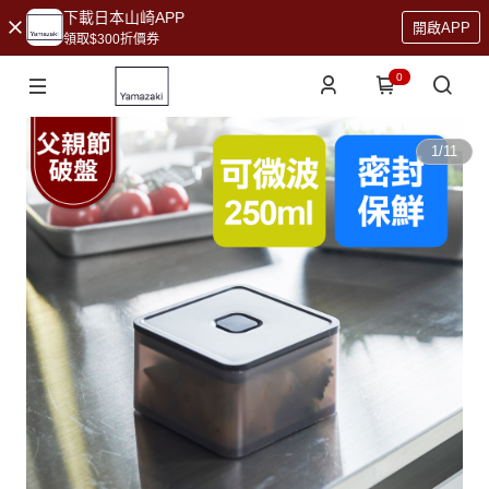
下載日本山崎APP
開啟APP
領取$300折價券
0
1
/
11