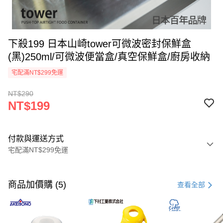
下殺199 日本山崎tower可微波密封保鮮盒
(黑)250ml/可微波便當盒/真空保鮮盒/廚房收納
宅配滿NT$299免運
NT$290
NT$199
付款與運送方式
宅配滿NT$299免運
付款方式
信用卡一次付款
商品加價購 (5)
查看全部
超商取貨付款
LINE Pay