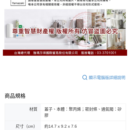
顯示電腦版詳細說明
商品規格
材質
蓋子、本體：聚丙烯；密封條、通氣閥：矽
膠
尺寸（cm）
約14.7 x 9.2 x 7.6