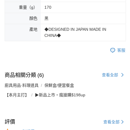
重量（g）
170
顏色
黑
產地
◆DESIGNED IN JAPAN MADE IN
CHINA◆
客服
商品相關分類 (6)
查看全部
廚具用品·料理道具
保鮮盒/便當餐盒
【本月主打】
▶新品上市。瘋搶購$198up
評價
查看全部