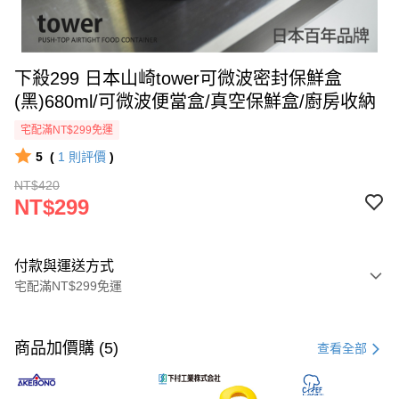
下殺299 日本山崎tower可微波密封保鮮盒
(黑)680ml/可微波便當盒/真空保鮮盒/廚房收納
宅配滿NT$299免運
5
(
1
則評價
)
NT$420
NT$299
付款與運送方式
宅配滿NT$299免運
付款方式
信用卡一次付款
商品加價購 (5)
查看全部
超商取貨付款