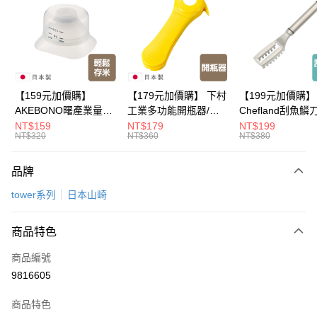
LINE Pay
Apple Pay
悠遊付
Google Pay
【159元加價購】
【179元加價購】 下村
【199元加價購】
AKEBONO曙產業量米
工業多功能開瓶器/開
Chefland刮魚鱗
全盈+PAY
杯漏斗組(白)/量米杯/
瓶器/餐廚用品/料理道
魚鱗器/廚房用品/
NT$159
NT$179
NT$199
NT$320
NT$360
NT$380
米桶/量米用具/任二件8
具/任二件8折
道具/任二件8折
大哥付你分期
折
相關說明
品牌
【大哥付你分期使用說明】
ATM付款
1.本服務由台灣大哥大提供，台灣大哥大用戶可立即使用無須另外申請。
tower系列
日本山崎
2.付款方式選擇「大哥付你分期」，訂單成立後會自動跳轉到大哥付的交易
流程，驗證手機門號後，選擇欲分期的期數、繳款截止日，確認付款後即完
運送方式
成交易。
商品特色
3.實際核准額度、可分期數及費用金額請依後續交易確認頁面所載為準。
全家取貨付款
4.訂單成立30分鐘內，如未前往確認交易或遇審核未通過，訂單將自動取
商品編號
每筆NT$100，滿NT$499(含以上)免運費
消。如遇「轉專審核」未通過狀況，表示未達大哥付你分期系統評分，恕無
9816605
法說明評估內容。
付款後全家取貨
【繳款方式說明】
1.分期款項不併入電信帳單，「大哥付你分期」於每月結算日後寄送繳費提
商品特色
每筆NT$100，滿NT$499(含以上)免運費
醒簡訊。