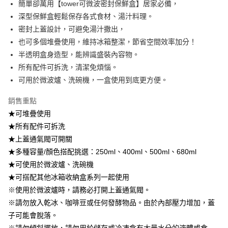
簡單卻萬用【tower可微波密封保鮮盒】居家必備，
2.透過簡訊連結打開帳單後，可選擇「超商條碼／台灣大直營門市／銀行轉
7-11取貨付款
深型保鮮盒輕鬆保存各式食材、湯汁料理。
帳／街口支付／iPASS MONEY」等通路繳費。
每筆NT$100，滿NT$499(含以上)免運費
密封上蓋設計，可避免湯汁撒出，
【注意事項】
也可多個堆疊使用，維持冰箱整潔，節省空間效率加分！
付款後7-11取貨
1.本服務係由「台灣大哥大股份有限公司」（以下簡稱本公司）所提供，讓
用戶於交易時，得透過本服務購買商品或服務，並由商店將買賣／分期付款
半透明盒身造型，能辨識盛裝內容物。
每筆NT$100，滿NT$499(含以上)免運費
買賣價金債權讓與本公司後，依約使用本公司帳單繳交帳款。
所有配件可拆洗，清潔免煩惱。
2.基於同意付款使用「大哥付你分期」之契約關係目的，商店將以您的個人
宅配【父親節大回饋】限時$299免運
可用於微波爐、洗碗機，一盒使用到底更方便。
資料（包含姓名、電話或地址）提供予台灣大哥大進項蒐集、處理及利用，
由本公司與您本人進行分期帳單所需資料之確認、核對及更正。
每筆NT$150，滿NT$299(含以上)免運費
3.完整用戶服務條款，請詳閱以下連結：
https://oppay.tw/userRule
銷售重點
★可堆疊使用
★所有配件可拆洗
★上蓋通氣閥可開關
★多種容量/顏色搭配挑選：250ml、400ml、500ml、680ml
★可使用於微波爐、洗碗機
★可搭配其他冰箱收納盒系列一起使用
※使用於微波爐時，請務必打開上蓋通氣閥。
※請勿放入乾冰、咖啡豆或任何發酵物品。由於內部壓力增加，蓋
子可能會脫落。
※請勿傾斜擺放，請勿用於儲存或冷凍含有大量水分的液體或食