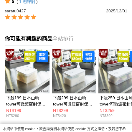
5
(
1
則評價
)
saratu0427
2025/12/01
你可能有興趣的商品
全站排行
下殺199 日本山崎
下殺299 日本山崎
下殺259 日本山
tower可微波密封保鮮
tower可微波密封保鮮
tower可微波密
盒(白)250ml/可堆疊收
盒(白)680ml/可堆疊收
盒(白)500ml/可
NT$199
NT$299
NT$259
NT$290
NT$420
NT$390
納盒/方型保鮮盒/廚房
納盒/方型保鮮盒/廚房
納盒/方型保鮮盒/
收納
收納
收納
本網站中使用 cookie，欲查詢有關本網站使用 cookie 方式之詳情，及若您不希