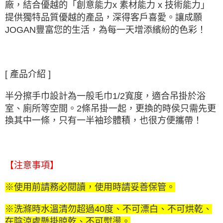
廠，結合優越的「創意能力x 素材能力 x 技術能力」
提供獨特品質優越的產品，深得客戶喜愛。讓成願
JOGAN豐富您的生活，為每一天增添繽紛的色彩！
[ 產品介紹 ]
半分擦手巾設計為一般毛巾1/2寬度，適合吊掛於浴
室、廁所等空間。2條吊掛一起，更換的時侯只需先更
換其中一條，只有一半袖珍體積，也很方便攜帶！
【注意事項】
※使用前請務必閱讀，使用時請妥善保管。
※洗滌時水溫清勿超過40度、不可漂白、不可烘乾、
在陰涼處懸掛晾乾、不可熨燙。