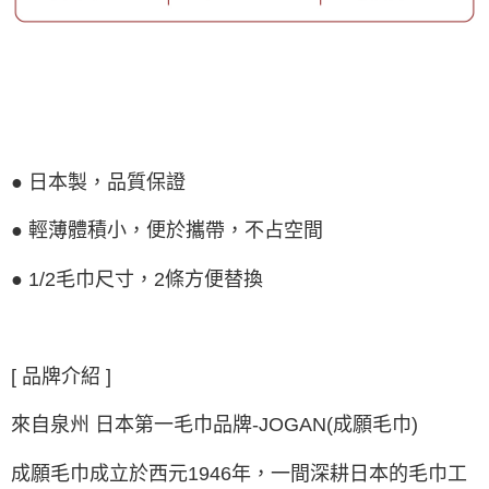
● 日本製，品質保證
● 輕薄體積小，便於攜帶，不占空間
● 1/2毛巾尺寸，2條方便替換
[ 品牌介紹 ]
來自泉州 日本第一毛巾品牌-JOGAN(成願毛巾)
成願毛巾成立於西元1946年，一間深耕日本的毛巾工