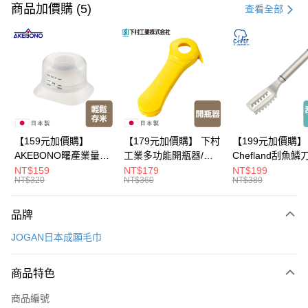
信用卡一次付款
商品加價購 (5)
查看全部
超商取貨付款
LINE Pay
Apple Pay
悠遊付
Google Pay
【159元加價購】
【179元加價購】 下村
【199元加價購】
AKEBONO曙產業量米
工業多功能開瓶器/開
Chefland刮魚鱗
全盈+PAY
杯漏斗組(白)/量米杯/
瓶器/餐廚用品/料理道
魚鱗器/廚房用品/
NT$159
NT$179
NT$199
NT$320
NT$360
NT$380
米桶/量米用具/任二件8
具/任二件8折
道具/任二件8折
大哥付你分期
折
相關說明
品牌
【大哥付你分期使用說明】
ATM付款
1.本服務由台灣大哥大提供，台灣大哥大用戶可立即使用無須另外申請。
JOGAN日本成願毛巾
2.付款方式選擇「大哥付你分期」，訂單成立後會自動跳轉到大哥付的交易
流程，驗證手機門號後，選擇欲分期的期數、繳款截止日，確認付款後即完
運送方式
成交易。
商品特色
3.實際核准額度、可分期數及費用金額請依後續交易確認頁面所載為準。
全家取貨付款
4.訂單成立30分鐘內，如未前往確認交易或遇審核未通過，訂單將自動取
商品編號
每筆NT$100，滿NT$499(含以上)免運費
消。如遇「轉專審核」未通過狀況，表示未達大哥付你分期系統評分，恕無