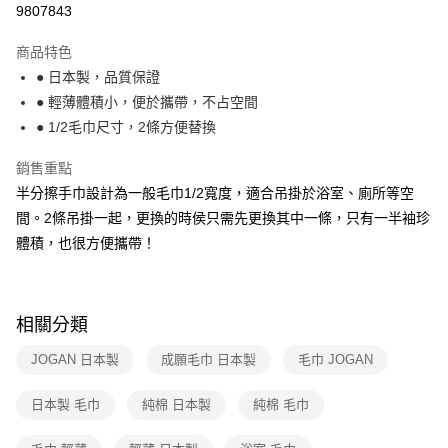
9807843
法說明評估內容。
付款後全家取貨
【繳款方式說明】
1.分期款項不併入電信帳單，「大哥付你分期」於每月結算日後寄送繳費提
商品特色
每筆NT$100，滿NT$499(含以上)免運費
醒簡訊。
● 日本製，品質保證
2.透過簡訊連結打開帳單後，可選擇「超商條碼／台灣大直營門市／銀行轉
7-11取貨付款
● 輕薄體積小，便於攜帶，不占空間
帳／街口支付／iPASS MONEY」等通路繳費。
每筆NT$100，滿NT$499(含以上)免運費
● 1/2毛巾尺寸，2條方便替換
【注意事項】
付款後7-11取貨
1.本服務係由「台灣大哥大股份有限公司」（以下簡稱本公司）所提供，讓
銷售重點
用戶於交易時，得透過本服務購買商品或服務，並由商店將買賣／分期付款
每筆NT$100，滿NT$499(含以上)免運費
半分擦手巾設計為一般毛巾1/2寬度，適合吊掛於浴室、廁所等空
買賣價金債權讓與本公司後，依約使用本公司帳單繳交帳款。
2.基於同意付款使用「大哥付你分期」之契約關係目的，商店將以您的個人
間。2條吊掛一起，更換的時侯只需先更換其中一條，只有一半袖珍
宅配【父親節大回饋】限時$299免運
資料（包含姓名、電話或地址）提供予台灣大哥大進項蒐集、處理及利用，
體積，也很方便攜帶！
由本公司與您本人進行分期帳單所需資料之確認、核對及更正。
每筆NT$150，滿NT$299(含以上)免運費
3.完整用戶服務條款，請詳閱以下連結：
https://oppay.tw/userRule
相關分類
JOGAN 日本製
成願毛巾 日本製
毛巾 JOGAN
日本製 毛巾
純棉 日本製
純棉 毛巾