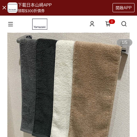
下載日本山崎APP
開啟APP
領取$300折價券
0
1
/
5