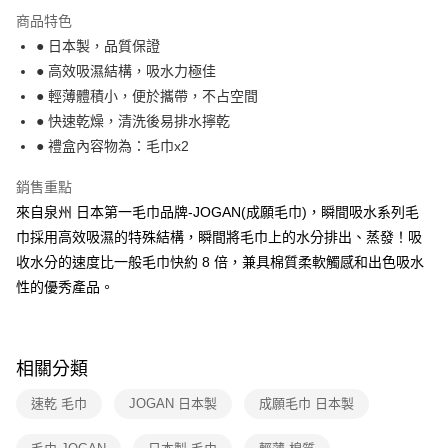
1.分期款項不併入電信帳單，「大哥付你分期」於每月結算日後寄送繳費提
商品特色
每筆NT$100，滿NT$499(含以上)免運費
醒簡訊。
● 日本製，品質保證
2.透過簡訊連結打開帳單後，可選擇「超商條碼／台灣大直營門市／銀行轉
7-11取貨付款
● 高效吸濕結構，吸水力極佳
帳／街口支付／iPASS MONEY」等通路繳費。
每筆NT$100，滿NT$499(含以上)免運費
● 輕薄體積小，便於攜帶，不占空間
【注意事項】
● 快速乾燥，清洗後易排水擰乾
付款後7-11取貨
1.本服務係由「台灣大哥大股份有限公司」（以下簡稱本公司）所提供，讓
用戶於交易時，得透過本服務購買商品或服務，並由商店將買賣／分期付款
● 禮盒內容物為：毛巾x2
每筆NT$100，滿NT$499(含以上)免運費
買賣價金債權讓與本公司後，依約使用本公司帳單繳交帳款。
2.基於同意付款使用「大哥付你分期」之契約關係目的，商店將以您的個人
銷售重點
宅配【父親節大回饋】限時$299免運
資料（包含姓名、電話或地址）提供予台灣大哥大進項蒐集、處理及利用，
來自泉州 日本第一毛巾品牌-JOGAN(成願毛巾)，瞬間吸水系列毛
由本公司與您本人進行分期帳單所需資料之確認、核對及更正。
每筆NT$150，滿NT$299(含以上)免運費
3.完整用戶服務條款，請詳閱以下連結：
https://oppay.tw/userRule
巾採用高效吸濕的特殊結構，瞬間將毛巾上的水分排出、蒸發！吸
收水分的速度比一般毛巾快約 8 倍，兼具棉質柔軟觸感和出色吸水
性的優秀產品。
相關分類
速乾 毛巾
JOGAN 日本製
成願毛巾 日本製