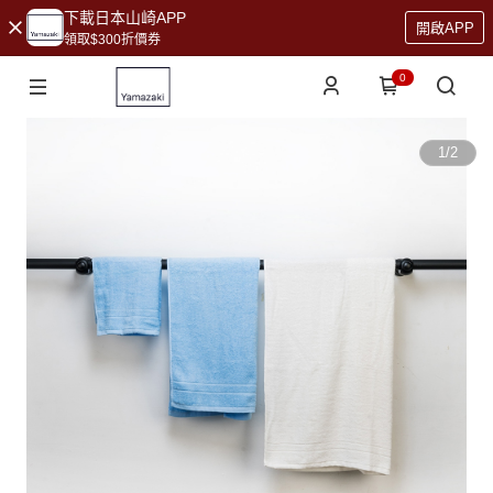
下載日本山崎APP
開啟APP
領取$300折價券
0
1
/
2