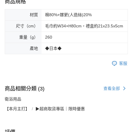
商品規格
材質
棉80%+嫘縈(人造絲)20%
尺寸（cm）
毛巾約W34×H80cm，禮盒約21x23.5x5cm
重量（g）
260
產地
◆日本◆
客服
商品相關分類 (3)
查看全部
衛浴用品
【本月主打】
▶超商取貨專區｜限時優惠