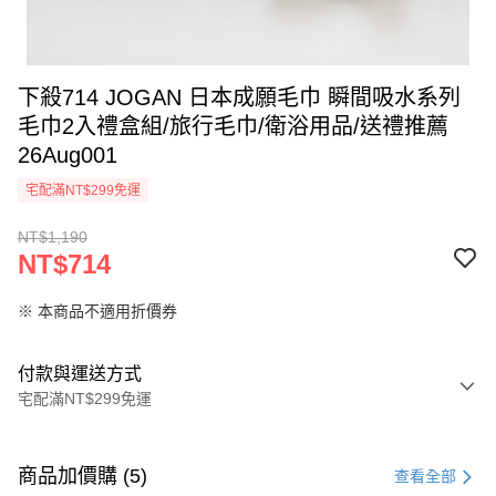
下殺714 JOGAN 日本成願毛巾 瞬間吸水系列
毛巾2入禮盒組/旅行毛巾/衛浴用品/送禮推薦
26Aug001
宅配滿NT$299免運
NT$1,190
NT$714
※ 本商品不適用折價券
付款與運送方式
宅配滿NT$299免運
付款方式
信用卡一次付款
商品加價購 (5)
查看全部