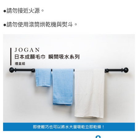
●請勿接近火源。
●請勿使用滾筒烘乾機與熨斗。