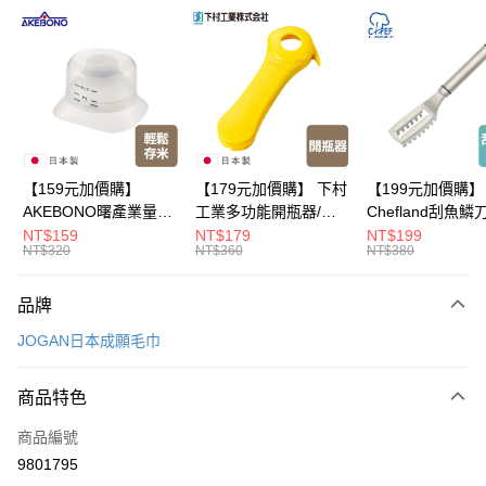
超商取貨付款
LINE Pay
Apple Pay
悠遊付
Google Pay
【159元加價購】
【179元加價購】 下村
【199元加價購】
AKEBONO曙產業量米
工業多功能開瓶器/開
Chefland刮魚鱗
全盈+PAY
杯漏斗組(白)/量米杯/
瓶器/餐廚用品/料理道
魚鱗器/廚房用品/
NT$159
NT$179
NT$199
NT$320
NT$360
NT$380
米桶/量米用具/任二件8
具/任二件8折
道具/任二件8折
大哥付你分期
折
相關說明
品牌
【大哥付你分期使用說明】
ATM付款
1.本服務由台灣大哥大提供，台灣大哥大用戶可立即使用無須另外申請。
JOGAN日本成願毛巾
2.付款方式選擇「大哥付你分期」，訂單成立後會自動跳轉到大哥付的交易
流程，驗證手機門號後，選擇欲分期的期數、繳款截止日，確認付款後即完
運送方式
成交易。
商品特色
3.實際核准額度、可分期數及費用金額請依後續交易確認頁面所載為準。
全家取貨付款
4.訂單成立30分鐘內，如未前往確認交易或遇審核未通過，訂單將自動取
商品編號
每筆NT$100，滿NT$499(含以上)免運費
消。如遇「轉專審核」未通過狀況，表示未達大哥付你分期系統評分，恕無
9801795
法說明評估內容。
付款後全家取貨
【繳款方式說明】