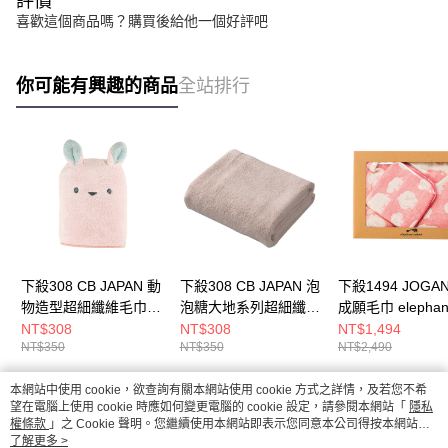
評價
喜歡這個商品嗎？購買後給他一個好評吧
你可能有興趣的商品
全站排行
下殺308 CB JAPAN 動
下殺308 CB JAPAN 泡
下殺1494 JOGA
物造型超細纖維毛巾
泡糖大地系列超細纖維
成願毛巾 elephan
小白兔粉/吸水浴巾/洗
4倍吸水擦頭巾 大地棕/
infant 象寶貝系
NT$308
NT$308
NT$1,494
NT$350
NT$350
NT$2,490
浴用品/速乾毛巾
擦頭包巾/毛巾/衛浴用
防踢被+手帕(禮盒
26Aug001
品 26Aug001
彌月禮/日本製/嬰
品 26Aug001
本網站中使用 cookie，欲查詢有關本網站使用 cookie 方式之詳情，及若您不希
熱門標籤
望在電腦上使用 cookie 時應如何變更電腦的 cookie 設定，請參閱本網站「
隱私
權條款
」之 Cookie 聲明。您繼續使用本網站即表示您同意本公司得按本網站使
用條款之 Cookie 聲明使用 cookie。
了解更多 >