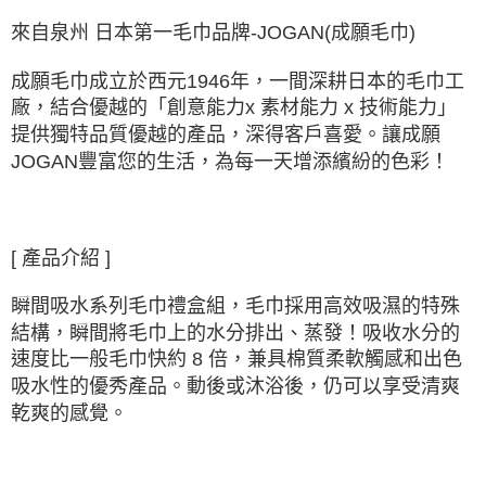
來自泉州 日本第一毛巾品牌-JOGAN(成願毛巾)
成願毛巾成立於西元1946年，一間深耕日本的毛巾工
廠，結合優越的「創意能力x 素材能力 x 技術能力」
提供獨特品質優越的產品，深得客戶喜愛。讓成願
JOGAN豐富您的生活，為每一天增添繽紛的色彩！
[ 產品介紹 ]
瞬間吸水系列毛巾禮盒組，毛巾採用高效吸濕的特殊
結構，瞬間將毛巾上的水分排出、蒸發！吸收水分的
速度比一般毛巾快約 8 倍，兼具棉質柔軟觸感和出色
吸水性的優秀產品。動後或沐浴後，仍可以享受清爽
乾爽的感覺。