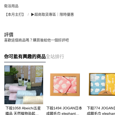
衛浴用品
【本月主打】
▶超商取貨專區｜限時優惠
評價
喜歡這個商品嗎？購買後給他一個好評吧
你可能有興趣的商品
全站排行
下殺1058 Abeichi五星
下殺1494 JOGAN日本
下殺774 JOGA
織品 天然植物染起泡
成願毛巾 elephant
成願毛巾 elephan