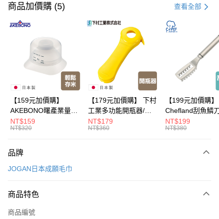
信用卡一次付款
商品加價購 (5)
查看全部
超商取貨付款
LINE Pay
Apple Pay
悠遊付
Google Pay
【159元加價購】
【179元加價購】 下村
【199元加價購】
AKEBONO曙產業量米
工業多功能開瓶器/開
Chefland刮魚鱗
全盈+PAY
杯漏斗組(白)/量米杯/
瓶器/餐廚用品/料理道
魚鱗器/廚房用品/
NT$159
NT$179
NT$199
NT$320
NT$360
NT$380
米桶/量米用具/任二件8
具/任二件8折
道具/任二件8折
大哥付你分期
折
相關說明
品牌
【大哥付你分期使用說明】
ATM付款
1.本服務由台灣大哥大提供，台灣大哥大用戶可立即使用無須另外申請。
JOGAN日本成願毛巾
2.付款方式選擇「大哥付你分期」，訂單成立後會自動跳轉到大哥付的交易
流程，驗證手機門號後，選擇欲分期的期數、繳款截止日，確認付款後即完
運送方式
成交易。
商品特色
3.實際核准額度、可分期數及費用金額請依後續交易確認頁面所載為準。
全家取貨付款
4.訂單成立30分鐘內，如未前往確認交易或遇審核未通過，訂單將自動取
商品編號
每筆NT$100，滿NT$499(含以上)免運費
消。如遇「轉專審核」未通過狀況，表示未達大哥付你分期系統評分，恕無