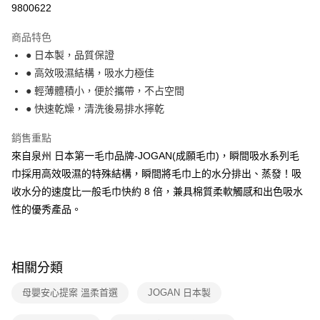
9800622
法說明評估內容。
付款後全家取貨
【繳款方式說明】
1.分期款項不併入電信帳單，「大哥付你分期」於每月結算日後寄送繳費提
商品特色
每筆NT$100，滿NT$499(含以上)免運費
醒簡訊。
● 日本製，品質保證
2.透過簡訊連結打開帳單後，可選擇「超商條碼／台灣大直營門市／銀行轉
7-11取貨付款
● 高效吸濕結構，吸水力極佳
帳／街口支付／iPASS MONEY」等通路繳費。
每筆NT$100，滿NT$499(含以上)免運費
● 輕薄體積小，便於攜帶，不占空間
【注意事項】
● 快速乾燥，清洗後易排水擰乾
付款後7-11取貨
1.本服務係由「台灣大哥大股份有限公司」（以下簡稱本公司）所提供，讓
用戶於交易時，得透過本服務購買商品或服務，並由商店將買賣／分期付款
每筆NT$100，滿NT$499(含以上)免運費
銷售重點
買賣價金債權讓與本公司後，依約使用本公司帳單繳交帳款。
2.基於同意付款使用「大哥付你分期」之契約關係目的，商店將以您的個人
來自泉州 日本第一毛巾品牌-JOGAN(成願毛巾)，瞬間吸水系列毛
宅配【父親節大回饋】限時$299免運
資料（包含姓名、電話或地址）提供予台灣大哥大進項蒐集、處理及利用，
巾採用高效吸濕的特殊結構，瞬間將毛巾上的水分排出、蒸發！吸
由本公司與您本人進行分期帳單所需資料之確認、核對及更正。
每筆NT$150，滿NT$299(含以上)免運費
3.完整用戶服務條款，請詳閱以下連結：
https://oppay.tw/userRule
收水分的速度比一般毛巾快約 8 倍，兼具棉質柔軟觸感和出色吸水
性的優秀產品。
相關分類
母嬰安心提案 溫柔首選
JOGAN 日本製