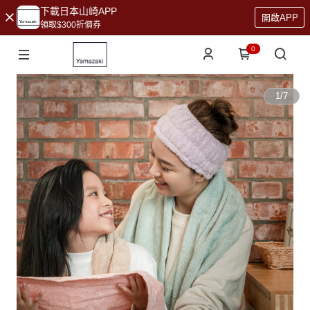
下載日本山崎APP
開啟APP
領取$300折價券
0
1
/
7