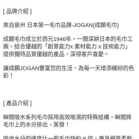
[ 品牌介紹 ]
來自泉州 日本第一毛巾品牌-JOGAN(成願毛巾)
成願毛巾成立於西元1946年，一間深耕日本的毛巾工
廠，結合優越的「創意能力x 素材能力 x 技術能力」
提供獨特品質優越的產品，深得客戶喜愛。
讓成願JOGAN豐富您的生活，為每一天增添繽紛的色
彩！
[ 產品介紹 ]
瞬間吸水系列毛巾採用高效吸濕的特殊結構，瞬間將
毛巾上的水分排出、蒸發！
吸收水分的速度比一般毛巾快約 8 倍，兼具棉質柔軟