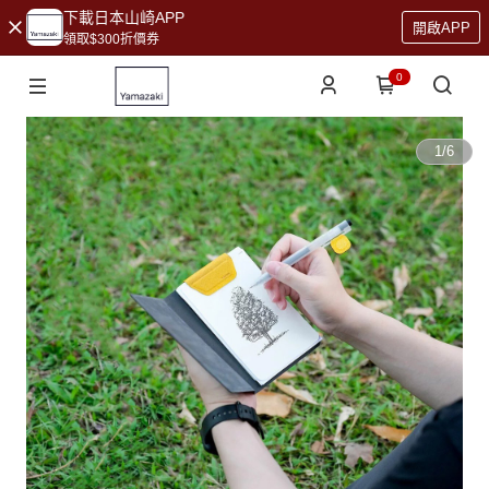
下載日本山崎APP
開啟APP
領取$300折價券
0
1
/
6