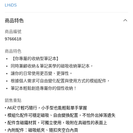
LHiDS
LINE Pay
商品特色
Apple Pay
商品編號
悠遊付
9766618
Google Pay
商品特色
全盈+PAY
【你專屬的收納型筆記本】
大哥付你分期
同時兼顧收納＆筆記美學的磁吸收納筆記本，
相關說明
讓你的日常使用更百變、更彈性。
【大哥付你分期使用說明】
根據個人需求可自由變化配置與使用方式的模組配件，
ATM付款
1.本服務由台灣大哥大提供，台灣大哥大用戶可立即使用無須另外申請。
筆記本輕鬆創造專屬你的個性收納！
2.付款方式選擇「大哥付你分期」，訂單成立後會自動跳轉到大哥付的交易
流程，驗證手機門號後，選擇欲分期的期數、繳款截止日，確認付款後即完
運送方式
銷售重點
成交易。
3.實際核准額度、可分期數及費用金額請依後續交易確認頁面所載為準。
宅配【父親節大回饋】限時$299免運
‣ A6尺寸輕巧隨行，小手型也能輕鬆單手掌握
4.訂單成立30分鐘內，如未前往確認交易或遇審核未通過，訂單將自動取
‣ 模組化配件可穩定磁吸、自由變換配置，不怕外出掉落遺失
每筆NT$150，滿NT$299(含以上)免運費
消。如遇「轉專審核」未通過狀況，表示未達大哥付你分期系統評分，恕無
法說明評估內容。
‣ 配件含磁鐵材質，可獨立使用，吸附在具磁性的表面上
【繳款方式說明】
‣ 內附配件：磁吸紙夾、隨扣夾空白內頁
1.分期款項不併入電信帳單，「大哥付你分期」於每月結算日後寄送繳費提