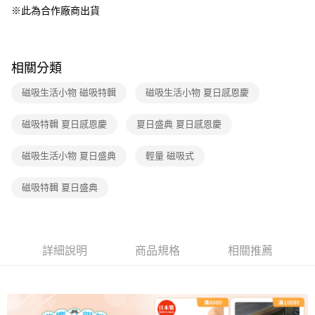
※此為合作廠商出貨
醒簡訊。
2.透過簡訊連結打開帳單後，可選擇「超商條碼／台灣大直營門市／銀行轉
帳／街口支付／iPASS MONEY」等通路繳費。
【注意事項】
相關分類
1.本服務係由「台灣大哥大股份有限公司」（以下簡稱本公司）所提供，讓
用戶於交易時，得透過本服務購買商品或服務，並由商店將買賣／分期付款
磁吸生活小物 磁吸特輯
磁吸生活小物 夏日感恩慶
買賣價金債權讓與本公司後，依約使用本公司帳單繳交帳款。
2.基於同意付款使用「大哥付你分期」之契約關係目的，商店將以您的個人
磁吸特輯 夏日感恩慶
夏日盛典 夏日感恩慶
資料（包含姓名、電話或地址）提供予台灣大哥大進項蒐集、處理及利用，
由本公司與您本人進行分期帳單所需資料之確認、核對及更正。
3.完整用戶服務條款，請詳閱以下連結：
https://oppay.tw/userRule
磁吸生活小物 夏日盛典
輕量 磁吸式
磁吸特輯 夏日盛典
詳細說明
商品規格
相關推薦