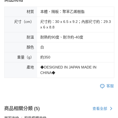
材質
本體、隔板：聚苯乙烯樹脂
尺寸（cm）
尺寸約：30 x 6.5 x 9.2；內部尺寸約：29.3
x 6 x 8.8
耐溫
耐熱約90度、耐冷約-40度
顏色
白
重量（g）
約350
產地
◆DESIGNED IN JAPAN MADE IN
CHINA◆
客服
商品相關分類 (5)
查看全部
居家收納
廚房櫥櫃收納