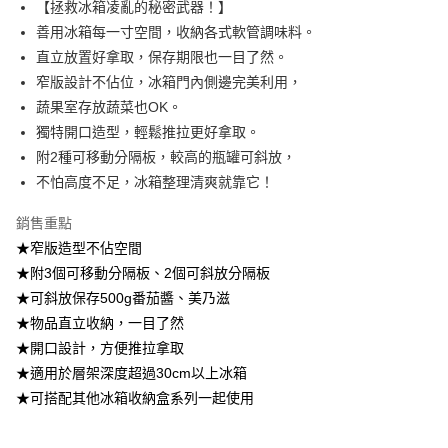
【拯救冰箱凌亂的秘密武器！】
2.透過簡訊連結打開帳單後，可選擇「超商條碼／台灣大直營門市／銀行轉
7-11取貨付款
善用冰箱每一寸空間，收納各式軟管調味料。
帳／街口支付／iPASS MONEY」等通路繳費。
每筆NT$100，滿NT$499(含以上)免運費
直立放置好拿取，保存期限也一目了然。
【注意事項】
窄版設計不佔位，冰箱門內側邊完美利用，
付款後7-11取貨
1.本服務係由「台灣大哥大股份有限公司」（以下簡稱本公司）所提供，讓
用戶於交易時，得透過本服務購買商品或服務，並由商店將買賣／分期付款
蔬果室存放蔬菜也OK。
每筆NT$100，滿NT$499(含以上)免運費
買賣價金債權讓與本公司後，依約使用本公司帳單繳交帳款。
獨特開口造型，輕鬆推拉更好拿取。
2.基於同意付款使用「大哥付你分期」之契約關係目的，商店將以您的個人
宅配【父親節大回饋】限時$299免運
附2種可移動分隔板，較高的瓶罐可斜放，
資料（包含姓名、電話或地址）提供予台灣大哥大進項蒐集、處理及利用，
由本公司與您本人進行分期帳單所需資料之確認、核對及更正。
每筆NT$150，滿NT$299(含以上)免運費
不怕高度不足，冰箱整理清爽就靠它！
3.完整用戶服務條款，請詳閱以下連結：
https://oppay.tw/userRule
銷售重點
★窄版造型不佔空間
★附3個可移動分隔板、2個可斜放分隔板
★可斜放保存500g番茄醬、美乃滋
★物品直立收納，一目了然
★開口設計，方便推拉拿取
★適用於層架深度超過30cm以上冰箱
★可搭配其他冰箱收納盒系列一起使用