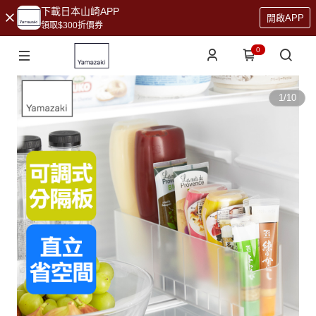
下載日本山崎APP
開啟APP
領取$300折價券
0
1
/
10