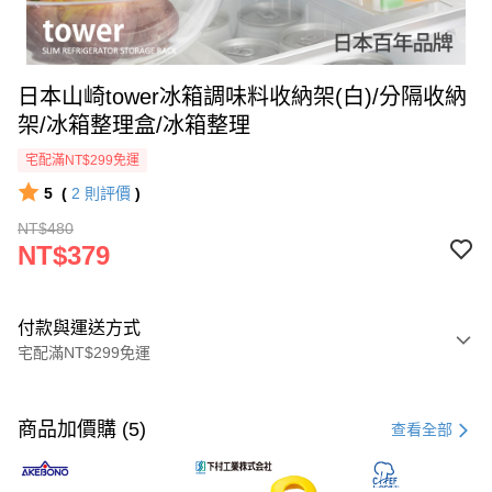
日本山崎tower冰箱調味料收納架(白)/分隔收納
架/冰箱整理盒/冰箱整理
宅配滿NT$299免運
5
(
2
則評價
)
NT$480
NT$379
付款與運送方式
宅配滿NT$299免運
付款方式
信用卡一次付款
商品加價購 (5)
查看全部
超商取貨付款