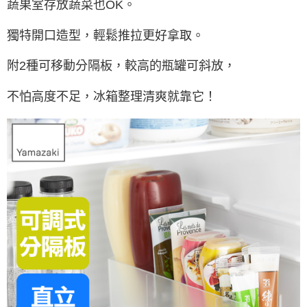
蔬果室存放蔬菜也OK。
獨特開口造型，輕鬆推拉更好拿取。
附2種可移動分隔板，較高的瓶罐可斜放，
不怕高度不足，冰箱整理清爽就靠它！