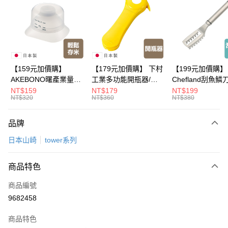
LINE Pay
Apple Pay
悠遊付
Google Pay
【159元加價購】
【179元加價購】 下村
【199元加價購】
AKEBONO曙產業量米
工業多功能開瓶器/開
Chefland刮魚鱗
全盈+PAY
杯漏斗組(白)/量米杯/
瓶器/餐廚用品/料理道
魚鱗器/廚房用品/
NT$159
NT$179
NT$199
NT$320
NT$360
NT$380
米桶/量米用具/任二件8
具/任二件8折
道具/任二件8折
大哥付你分期
折
相關說明
品牌
【大哥付你分期使用說明】
ATM付款
1.本服務由台灣大哥大提供，台灣大哥大用戶可立即使用無須另外申請。
日本山崎
tower系列
2.付款方式選擇「大哥付你分期」，訂單成立後會自動跳轉到大哥付的交易
流程，驗證手機門號後，選擇欲分期的期數、繳款截止日，確認付款後即完
運送方式
成交易。
商品特色
3.實際核准額度、可分期數及費用金額請依後續交易確認頁面所載為準。
全家取貨付款
4.訂單成立30分鐘內，如未前往確認交易或遇審核未通過，訂單將自動取
商品編號
每筆NT$100，滿NT$499(含以上)免運費
消。如遇「轉專審核」未通過狀況，表示未達大哥付你分期系統評分，恕無
9682458
法說明評估內容。
付款後全家取貨
【繳款方式說明】
1.分期款項不併入電信帳單，「大哥付你分期」於每月結算日後寄送繳費提
商品特色
每筆NT$100，滿NT$499(含以上)免運費
醒簡訊。