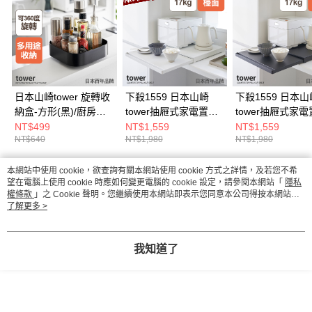
日本山崎tower 旋轉收
下殺1559 日本山崎
下殺1559 日本山
納盒-方形(黑)/廚房收
tower抽屜式家電置物
tower抽屜式家
納盒/調味料架/廚房收
架(白)/電器架/廚房收
架(黑)/電器架/廚
NT$499
NT$1,559
NT$1,559
NT$640
NT$1,980
NT$1,980
納
納架/廚房收納
納架/廚房收納
本網站中使用 cookie，欲查詢有關本網站使用 cookie 方式之詳情，及若您不希
熱門標籤
望在電腦上使用 cookie 時應如何變更電腦的 cookie 設定，請參閱本網站「
隱私
權條款
」之 Cookie 聲明。您繼續使用本網站即表示您同意本公司得按本網站使
用條款之 Cookie 聲明使用 cookie。
了解更多 >
我知道了