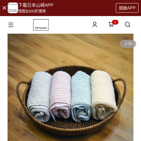
下載日本山崎APP
開啟APP
領取$300折價券
0
1
/
10