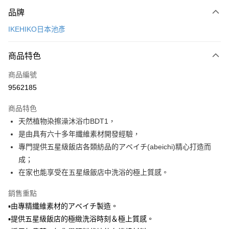
付款方式
品牌
信用卡一次付款
IKEHIKO日本池彥
LINE Pay
商品特色
Apple Pay
商品編號
悠遊付
9562185
Google Pay
商品特色
全盈+PAY
天然植物染擦澡沐浴巾BDT1，
大哥付你分期
是由具有六十多年纖維素材開發經驗，
相關說明
專門提供五星級飯店各類紡品的アベイチ(abeichi)精心打造而
【大哥付你分期使用說明】
成；
ATM付款
1.本服務由台灣大哥大提供，台灣大哥大用戶可立即使用無須另外申請。
在家也能享受在五星級飯店中洗浴的極上質感。
2.付款方式選擇「大哥付你分期」，訂單成立後會自動跳轉到大哥付的交易
流程，驗證手機門號後，選擇欲分期的期數、繳款截止日，確認付款後即完
運送方式
銷售重點
成交易。
3.實際核准額度、可分期數及費用金額請依後續交易確認頁面所載為準。
宅配【父親節大回饋】限時$299免運
▪由專精纖維素材的アベイチ製造。
4.訂單成立30分鐘內，如未前往確認交易或遇審核未通過，訂單將自動取
▪提供五星級飯店的極緻洗浴時刻＆極上質感。
每筆NT$150，滿NT$299(含以上)免運費
消。如遇「轉專審核」未通過狀況，表示未達大哥付你分期系統評分，恕無