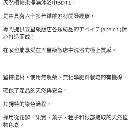
天然植物染擦澡沐浴巾BDT1，
是由具有六十多年纖維素材開發經驗，
專門提供五星級飯店各類紡品的アベイチ(abeichi)精
心打造而成；
在家也能享受在五星級飯店中洗浴的極上質感。
堅持選材，使用無農藥、無化學肥料栽培的有機棉，
確保了產品的天然與安全。
其獨特的染色過程，
採用從花瓣、果實、葉子、種子和根部提取的天然植
物色素，