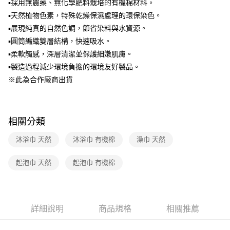
法說明評估內容。
▪採用無農藥、無化學肥料栽培的有機棉材料。
【繳款方式說明】
▪天然植物色素，特殊乾燥保濕處理的環保染色。
1.分期款項不併入電信帳單，「大哥付你分期」於每月結算日後寄送繳費提
▪展現純真的自然色調，節省染料與水資源。
醒簡訊。
2.透過簡訊連結打開帳單後，可選擇「超商條碼／台灣大直營門市／銀行轉
▪圓筒編織雙層結構，快速吸水。
帳／街口支付／iPASS MONEY」等通路繳費。
▪柔軟觸感，深層清潔並保護細嫩肌膚。
【注意事項】
▪製造過程減少環境負擔的環境友好製品。
1.本服務係由「台灣大哥大股份有限公司」（以下簡稱本公司）所提供，讓
※此為合作廠商出貨
用戶於交易時，得透過本服務購買商品或服務，並由商店將買賣／分期付款
買賣價金債權讓與本公司後，依約使用本公司帳單繳交帳款。
2.基於同意付款使用「大哥付你分期」之契約關係目的，商店將以您的個人
資料（包含姓名、電話或地址）提供予台灣大哥大進項蒐集、處理及利用，
相關分類
由本公司與您本人進行分期帳單所需資料之確認、核對及更正。
3.完整用戶服務條款，請詳閱以下連結：
https://oppay.tw/userRule
沐浴巾 天然
沐浴巾 有機棉
澡巾 天然
起泡巾 天然
起泡巾 有機棉
詳細說明
商品規格
相關推薦