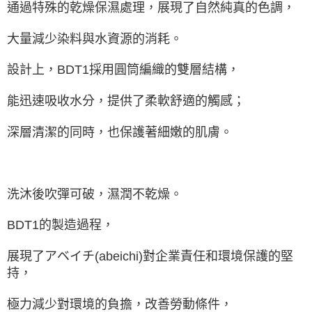
通過特殊的乾燥保濕處理，展現了自然純真的色調，
大量減少染料與水資源的消耗。
設計上，BDT1採用圓筒編織的雙層結構，
能迅速吸收水分，提供了柔軟舒適的觸感；
深層清潔的同時，也保護著細嫩的肌膚。
洗沐後吹彈可破，濕潤不乾燥。
BDT1的製造過程，
展現了アベイチ(abeichi)對企業責任和環境保護的堅
持，
極力減少對環境的負擔，改善勞動條件，