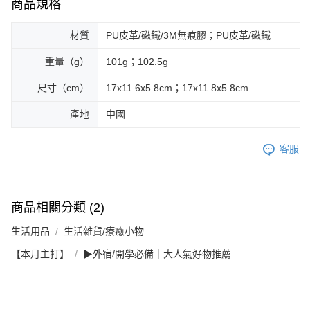
商品規格
材質
PU皮革/磁鐵/3M無痕膠；PU皮革/磁鐵
重量（g）
101g；102.5g
尺寸（cm）
17x11.6x5.8cm；17x11.8x5.8cm
產地
中國
客服
商品相關分類 (2)
生活用品
生活雜貨/療癒小物
【本月主打】
▶外宿/開學必備｜大人氣好物推薦