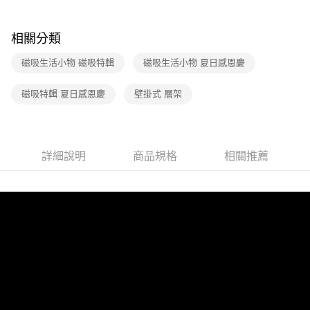
【繳款方式說明】
1.分期款項不併入電信帳單，「大哥付你分期」於每月結算日後寄送繳費提
醒簡訊。
相關分類
2.透過簡訊連結打開帳單後，可選擇「超商條碼／台灣大直營門市／銀行轉
帳／街口支付／iPASS MONEY」等通路繳費。
磁吸生活小物 磁吸特輯
磁吸生活小物 夏日感恩慶
【注意事項】
磁吸特輯 夏日感恩慶
壁掛式 層架
1.本服務係由「台灣大哥大股份有限公司」（以下簡稱本公司）所提供，讓
用戶於交易時，得透過本服務購買商品或服務，並由商店將買賣／分期付款
買賣價金債權讓與本公司後，依約使用本公司帳單繳交帳款。
2.基於同意付款使用「大哥付你分期」之契約關係目的，商店將以您的個人
資料（包含姓名、電話或地址）提供予台灣大哥大進項蒐集、處理及利用，
詳細說明
商品規格
相關推薦
由本公司與您本人進行分期帳單所需資料之確認、核對及更正。
3.完整用戶服務條款，請詳閱以下連結：
https://oppay.tw/userRule