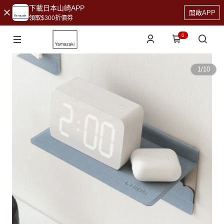
下載日本山崎APP
開啟APP
領取$300折價券
0
1
/
10