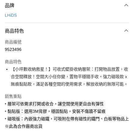
品牌
信用卡一次付款
LHiDS
LINE Pay
商品特色
Apple Pay
商品編號
悠遊付
9523496
Google Pay
商品特色
全盈+PAY
【小坪數收納救星！】可收式壁掛收納層架：打開物品放置，收
大哥付你分期
合空間釋放！空間大小任你變，置物平穩隨手收。強力磁吸款 x
相關說明
無痕黏貼款，滿足各種空間的使用需求，解放收納的無限可能。
【大哥付你分期使用說明】
ATM付款
1.本服務由台灣大哥大提供，台灣大哥大用戶可立即使用無須另外申請。
銷售重點
2.付款方式選擇「大哥付你分期」，訂單成立後會自動跳轉到大哥付的交易
‣ 層架可依需求打開或收合，讓空間使用更自由有彈性
流程，驗證手機門號後，選擇欲分期的期數、繳款截止日，確認付款後即完
運送方式
‣ 黏貼版：選用3M背膠，穩固黏貼，安裝不傷牆不留痕
成交易。
3.實際核准額度、可分期數及費用金額請依後續交易確認頁面所載為準。
宅配【父親節大回饋】限時$299免運
‣ 磁吸版：內嵌強力磁鐵，可吸附在帶有磁性的鐵門、白板等物品上
4.訂單成立30分鐘內，如未前往確認交易或遇審核未通過，訂單將自動取
※此為合作廠商出貨
每筆NT$150，滿NT$299(含以上)免運費
消。如遇「轉專審核」未通過狀況，表示未達大哥付你分期系統評分，恕無
法說明評估內容。