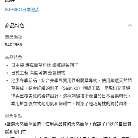
信用卡一次付款
IKEHIKO日本池彥
LINE Pay
商品特色
Apple Pay
商品編號
悠遊付
9402965
Google Pay
商品特色
全盈+PAY
日本製 詩織藺草角枕 細膩縫製刺子
大哥付你分期
日式工藝 高度可調 聖誕禮物
相關說明
池彥冬季新品！結合美學與實用性的藺草角枕，使用嚴選天然藺
【大哥付你分期使用說明】
草製成，結合細緻的刺子（Sashiko）刺繡工藝，呈現出充滿韻
ATM付款
1.本服務由台灣大哥大提供，台灣大哥大用戶可立即使用無須另外申請。
律與重覆美感的獨特設計。這種刺繡技術源自於日本農業時代，
2.付款方式選擇「大哥付你分期」，訂單成立後會自動跳轉到大哥付的交易
流程，驗證手機門號後，選擇欲分期的期數、繳款截止日，確認付款後即完
本用於加強衣物耐用度和保暖性，增添了輕巧角枕的獨特風格。
運送方式
成交易。
3.實際核准額度、可分期數及費用金額請依後續交易確認頁面所載為準。
宅配$499免運
銷售重點
4.訂單成立30分鐘內，如未前往確認交易或遇審核未通過，訂單將自動取
▪嚴選天然藺草製造：使用高品質的天然藺草，保證了角枕的自然質
每筆NT$150，滿NT$499(含以上)免運費
消。如遇「轉專審核」未通過狀況，表示未達大哥付你分期系統評分，恕無
法說明評估內容。
感和耐用性。
【繳款方式說明】