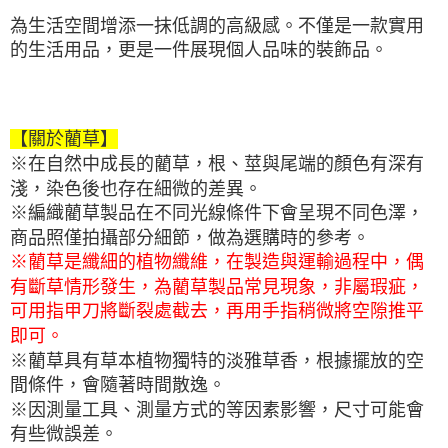
為生活空間增添一抹低調的高級感。不僅是一款實用
的生活用品，更是一件展現個人品味的裝飾品。
【關於藺草】
※在自然中成長的藺草，根、莖與尾端的顏色有深有
淺，染色後也存在細微的差異。
※編織藺草製品在不同光線條件下會呈現不同色澤，
商品照僅拍攝部分細節，做為選購時的參考。
※藺草是纖細的植物纖維，在製造與運輸過程中，偶
有斷草情形發生，為藺草製品常見現象，非屬瑕疵，
可用指甲刀將斷裂處截去，再用手指稍微將空隙推平
即可。
※藺草具有草本植物獨特的淡雅草香，根據擺放的空
間條件，會隨著時間散逸。
※因測量工具、測量方式的等因素影響，尺寸可能會
有些微誤差。