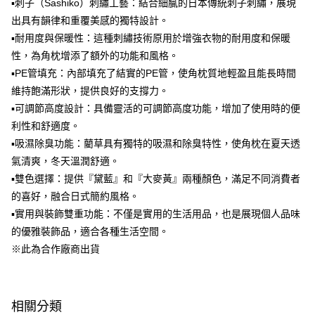
▪刺子（Sashiko）刺繡工藝：結合細膩的日本傳統刺子刺繡，展現
1.分期款項不併入電信帳單，「大哥付你分期」於每月結算日後寄送繳費提
出具有韻律和重覆美感的獨特設計。
醒簡訊。
2.透過簡訊連結打開帳單後，可選擇「超商條碼／台灣大直營門市／銀行轉
▪耐用度與保暖性：這種刺繡技術原用於增強衣物的耐用度和保暖
帳／街口支付／iPASS MONEY」等通路繳費。
性，為角枕增添了額外的功能和風格。
【注意事項】
▪PE管填充：內部填充了結實的PE管，使角枕質地輕盈且能長時間
1.本服務係由「台灣大哥大股份有限公司」（以下簡稱本公司）所提供，讓
維持飽滿形狀，提供良好的支撐力。
用戶於交易時，得透過本服務購買商品或服務，並由商店將買賣／分期付款
▪可調節高度設計：具備靈活的可調節高度功能，增加了使用時的便
買賣價金債權讓與本公司後，依約使用本公司帳單繳交帳款。
2.基於同意付款使用「大哥付你分期」之契約關係目的，商店將以您的個人
利性和舒適度。
資料（包含姓名、電話或地址）提供予台灣大哥大進項蒐集、處理及利用，
▪吸濕除臭功能：藺草具有獨特的吸濕和除臭特性，使角枕在夏天透
由本公司與您本人進行分期帳單所需資料之確認、核對及更正。
3.完整用戶服務條款，請詳閱以下連結：
https://oppay.tw/userRule
氣清爽，冬天溫潤舒適。
▪雙色選擇：提供『黛藍』和『大麥黃』兩種顏色，滿足不同消費者
的喜好，融合日式簡約風格。
▪實用與裝飾雙重功能：不僅是實用的生活用品，也是展現個人品味
的優雅裝飾品，適合各種生活空間。
※此為合作廠商出貨
相關分類