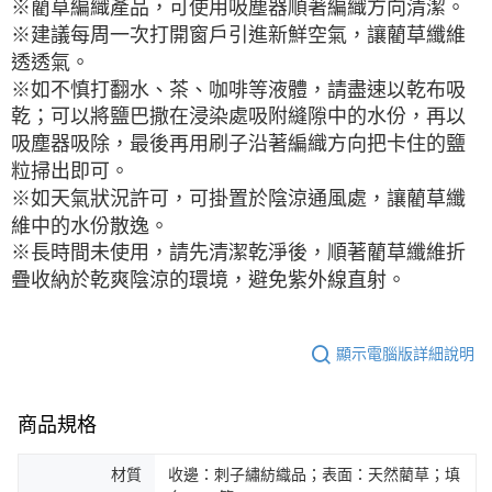
※藺草編織產品，可使用吸塵器順著編織方向清潔。
※建議每周一次打開窗戶引進新鮮空氣，讓藺草纖維
透透氣。
※如不慎打翻水、茶、咖啡等液體，請盡速以乾布吸
乾；可以將鹽巴撒在浸染處吸附縫隙中的水份，再以
吸塵器吸除，最後再用刷子沿著編織方向把卡住的鹽
粒掃出即可。
※如天氣狀況許可，可掛置於陰涼通風處，讓藺草纖
維中的水份散逸。
※長時間未使用，請先清潔乾淨後，順著藺草纖維折
疊收納於乾爽陰涼的環境，避免紫外線直射。
顯示電腦版詳細說明
商品規格
材質
收邊：刺子繡紡織品；表面：天然藺草；填