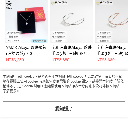
YMZK Akoya 珍珠項鍊
宇和海真珠Akoya 珍珠
宇和海真珠Akoya
(海語映藍)-7.0-
手環(映月三珠)-銀/日
手環(映月三珠)-
7.5mm/Natural Blue/
本珍珠手鍊/女生手鍊/
金/日本珍珠手鍊/
NT$3,280
NT$3,680
NT$3,680
藍珍珠項鍊/海水珍珠
日常手鍊
手環/Akoya珍珠
項鍊
本網站中使用 cookie，欲查詢有關本網站使用 cookie 方式之詳情，及若您不希
熱門標籤
望在電腦上使用 cookie 時應如何變更電腦的 cookie 設定，請參閱本網站「
隱私
權條款
」之 Cookie 聲明。您繼續使用本網站即表示您同意本公司得按本網站使
用條款之 Cookie 聲明使用 cookie。
了解更多 >
我知道了