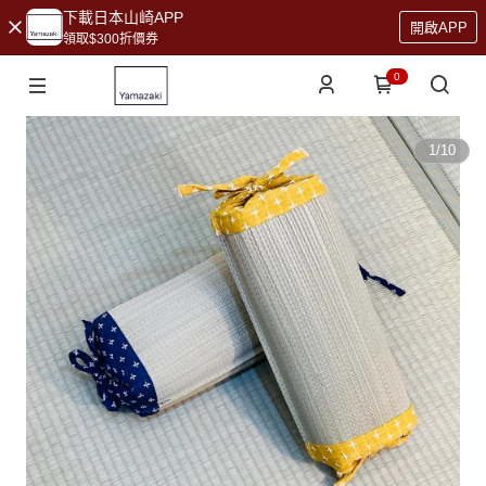
下載日本山崎APP
開啟APP
領取$300折價券
0
1
/
10