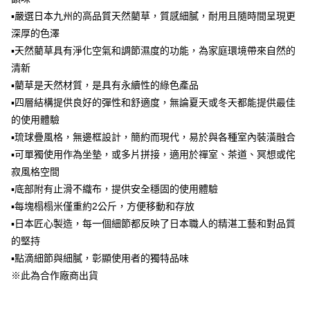
2.透過簡訊連結打開帳單後，可選擇「超商條碼／台灣大直營門市／銀行轉
▪嚴選日本九州的高品質天然藺草，質感細膩，耐用且隨時間呈現更
帳／街口支付／iPASS MONEY」等通路繳費。
深厚的色澤
【注意事項】
▪天然藺草具有淨化空氣和調節濕度的功能，為家庭環境帶來自然的
1.本服務係由「台灣大哥大股份有限公司」（以下簡稱本公司）所提供，讓
清新
用戶於交易時，得透過本服務購買商品或服務，並由商店將買賣／分期付款
▪藺草是天然材質，是具有永續性的綠色產品
買賣價金債權讓與本公司後，依約使用本公司帳單繳交帳款。
2.基於同意付款使用「大哥付你分期」之契約關係目的，商店將以您的個人
▪四層結構提供良好的彈性和舒適度，無論夏天或冬天都能提供最佳
資料（包含姓名、電話或地址）提供予台灣大哥大進項蒐集、處理及利用，
的使用體驗
由本公司與您本人進行分期帳單所需資料之確認、核對及更正。
3.完整用戶服務條款，請詳閱以下連結：
https://oppay.tw/userRule
▪琉球疊風格，無邊框設計，簡約而現代，易於與各種室內裝潢融合
▪可單獨使用作為坐墊，或多片拼接，適用於禪室、茶道、冥想或侘
寂風格空間
▪底部附有止滑不織布，提供安全穩固的使用體驗
▪每塊榻榻米僅重約2公斤，方便移動和存放
▪日本匠心製造，每一個細節都反映了日本職人的精湛工藝和對品質
的堅持
▪點滴細節與細膩，彰顯使用者的獨特品味
※此為合作廠商出貨