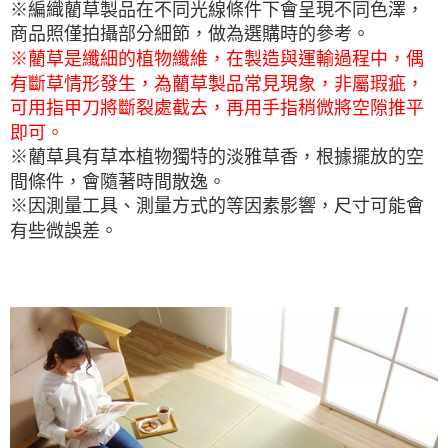
※編織藺草製品在不同光線條件下會呈現不同色澤，
商品照僅拍攝部分細節，做為選購時的參考。
※藺草是纖細的植物纖維，在製造與運輸過程中，偶
有斷草情形發生，為藺草製品常見現象，非屬瑕疵，
可用指甲刀將斷裂處截去，再用手指稍微將空隙推平
即可。
※藺草具有草本植物獨特的淡雅草香，根據擺放的空
間條件，會隨著時間散逸。
※因測量工具、測量方式的等因素影響，尺寸可能會
有些微誤差。