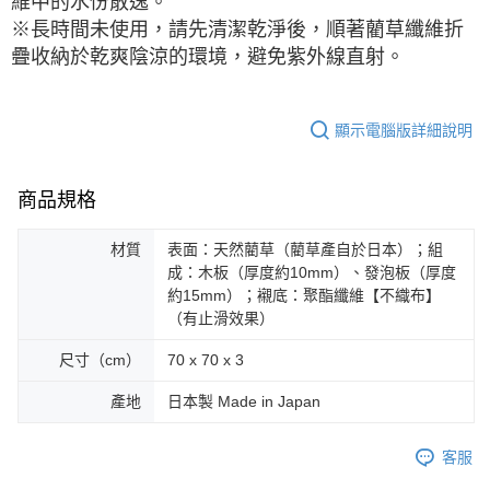
維中的水份散逸。
※長時間未使用，請先清潔乾淨後，順著藺草纖維折
疊收納於乾爽陰涼的環境，避免紫外線直射。
顯示電腦版詳細說明
商品規格
材質
表面：天然藺草（藺草產自於日本）；組
成：木板（厚度約10mm）、發泡板（厚度
約15mm）；襯底：聚酯纖維【不織布】
（有止滑效果）
尺寸（cm）
70 x 70 x 3
產地
日本製 Made in Japan
客服