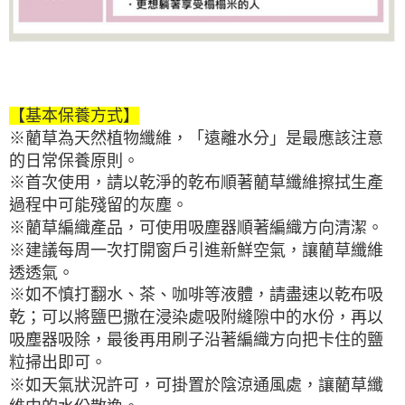
【基本保養方式】
※藺草為天然植物纖維，「遠離水分」是最應該注意
的日常保養原則。
※首次使用，請以乾淨的乾布順著藺草纖維擦拭生產
過程中可能殘留的灰塵。
※藺草編織產品，可使用吸塵器順著編織方向清潔。
※建議每周一次打開窗戶引進新鮮空氣，讓藺草纖維
透透氣。
※如不慎打翻水、茶、咖啡等液體，請盡速以乾布吸
乾；可以將鹽巴撒在浸染處吸附縫隙中的水份，再以
吸塵器吸除，最後再用刷子沿著編織方向把卡住的鹽
粒掃出即可。
※如天氣狀況許可，可掛置於陰涼通風處，讓藺草纖