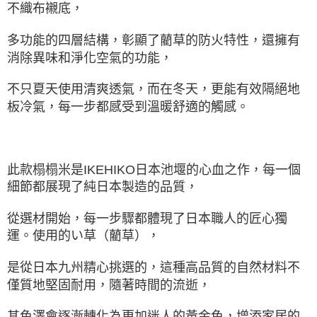
不織布襯底，
多功能的四層結構，彰顯了藺草的防火特性，還擁有
消除異味和淨化空氣的功能，
不只夏天使用清爽透氣，而在冬天，更能有效隔絕地
板冷氣，每一步都感受到溫暖舒適的觸感。
此款榻榻米是IKEHIKO日本池堰的心血之作，每一個
細節都展現了純日本製造的品質，
從選材開始，每一步驟都體現了日本職人的匠心獨
運。使用的い草（藺草），
是從日本九州精心挑選的，這種高品質的自然材料不
僅質地堅固耐用，隨著時間的流逝，
其色澤會逐漸轉化為更加迷人的黃金色，增添家居的