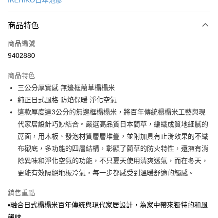
IKEHIKO日本池彥
LINE Pay
商品特色
Apple Pay
商品編號
悠遊付
9402880
Google Pay
商品特色
全盈+PAY
三公分厚實感 無邊框藺草榻榻米
大哥付你分期
純正日式風格 防焰保暖 淨化空氣
相關說明
這款厚度達3公分的無邊框榻榻米，將百年傳統榻榻米工藝與現
【大哥付你分期使用說明】
代家居設計巧妙結合。嚴選高品質日本藺草，編織成質地細膩的
ATM付款
1.本服務由台灣大哥大提供，台灣大哥大用戶可立即使用無須另外申請。
蓆面，用木板、發泡材質層層堆疊，並附加具有止滑效果的不織
2.付款方式選擇「大哥付你分期」，訂單成立後會自動跳轉到大哥付的交易
流程，驗證手機門號後，選擇欲分期的期數、繳款截止日，確認付款後即完
布襯底，多功能的四層結構，彰顯了藺草的防火特性，還擁有消
運送方式
成交易。
除異味和淨化空氣的功能，不只夏天使用清爽透氣，而在冬天，
3.實際核准額度、可分期數及費用金額請依後續交易確認頁面所載為準。
宅配【父親節大回饋】限時$299免運
更能有效隔絕地板冷氣，每一步都感受到溫暖舒適的觸感。
4.訂單成立30分鐘內，如未前往確認交易或遇審核未通過，訂單將自動取
每筆NT$150，滿NT$299(含以上)免運費
消。如遇「轉專審核」未通過狀況，表示未達大哥付你分期系統評分，恕無
法說明評估內容。
銷售重點
【繳款方式說明】
▪融合日式榻榻米百年傳統與現代家居設計，為家中帶來獨特的和風
1.分期款項不併入電信帳單，「大哥付你分期」於每月結算日後寄送繳費提
韻味
醒簡訊。