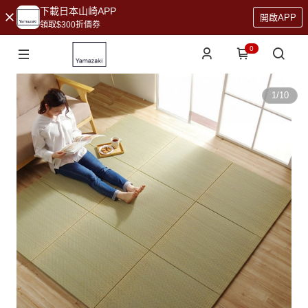
下載日本山崎APP
開啟APP
領取$300折價券
0
1
/
10