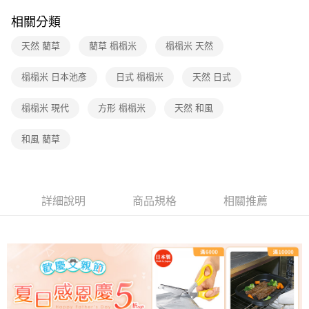
相關分類
天然 藺草
藺草 榻榻米
榻榻米 天然
榻榻米 日本池彥
日式 榻榻米
天然 日式
榻榻米 現代
方形 榻榻米
天然 和風
和風 藺草
詳細說明
商品規格
相關推薦