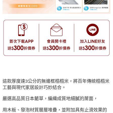
這款厚度達3公分的無邊框榻榻米，將百年傳統榻榻米
工藝與現代家居設計巧妙結合。
嚴選高品質日本藺草，編織成質地細膩的蓆面，
用木板、發泡材質層層堆疊，並附加具有止滑效果的