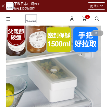
下載日本山崎APP
開啟APP
領取$300折價券
0
1
/
10