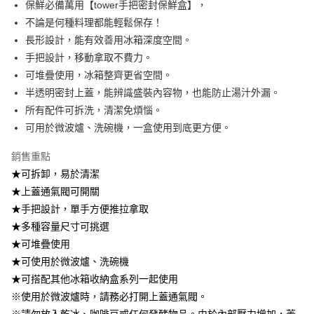
保鮮必備萬用【tower手把密封保鮮盒】，
2.透過簡訊連結打開帳單後，可選擇「超商條碼／台灣大直營門市／銀行轉
7-11取貨付款
不論是何種料理都能輕鬆保存！
帳／街口支付／iPASS MONEY」等通路繳費。
每筆NT$100，滿NT$499(含以上)免運費
長形設計，能有效善用冰箱深度空間。
【注意事項】
手把設計，移動拿取不費力。
付款後7-11取貨
1.本服務係由「台灣大哥大股份有限公司」（以下簡稱本公司）所提供，讓
用戶於交易時，得透過本服務購買商品或服務，並由商店將買賣／分期付款
可堆疊使用，冰箱整齊更省空間。
每筆NT$100，滿NT$499(含以上)免運費
買賣價金債權讓與本公司後，依約使用本公司帳單繳交帳款。
半透明密封上蓋，能辨識盛裝內容物，也能防止湯汁外漏。
2.基於同意付款使用「大哥付你分期」之契約關係目的，商店將以您的個人
宅配【父親節大回饋】限時$299免運
所有配件可拆洗，清潔免煩惱。
資料（包含姓名、電話或地址）提供予台灣大哥大進項蒐集、處理及利用，
由本公司與您本人進行分期帳單所需資料之確認、核對及更正。
每筆NT$150，滿NT$299(含以上)免運費
可用於微波爐、洗碗機，一盒使用到底更方便。
3.完整用戶服務條款，請詳閱以下連結：
https://oppay.tw/userRule
銷售重點
★可拆卸，易於清潔
★上蓋通氣閥可開關
★手把設計，單手方便推拉拿取
★多種容量尺寸可挑選
★可堆疊使用
★可使用於微波爐、洗碗機
★可搭配其他冰箱收納盒系列一起使用
※使用於微波爐時，請務必打開上蓋通氣閥。
※請勿放入乾冰、咖啡豆或任何發酵物品。由於內部壓力增加，蓋