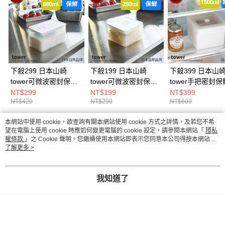
下殺299 日本山崎
下殺199 日本山崎
下殺399 日本山
tower可微波密封保鮮
tower可微波密封保鮮
tower手把密封
盒(白)680ml/可堆疊收
盒(白)250ml/可堆疊收
(白)方形1500ml
NT$299
NT$199
NT$399
NT$420
NT$290
NT$600
納盒/方型保鮮盒/廚房
納盒/方型保鮮盒/廚房
波保鮮盒/真空保鮮
收納
收納
廚房收納
本網站中使用 cookie，欲查詢有關本網站使用 cookie 方式之詳情，及若您不希
熱門標籤
望在電腦上使用 cookie 時應如何變更電腦的 cookie 設定，請參閱本網站「
隱私
權條款
」之 Cookie 聲明。您繼續使用本網站即表示您同意本公司得按本網站使
用條款之 Cookie 聲明使用 cookie。
了解更多 >
我知道了