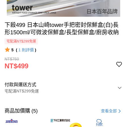
下殺499 日本山崎tower手把密封保鮮盒(白)長
形1500ml/可微波保鮮盒/長型保鮮盒/廚房收納
宅配滿NT$299免運
5
(
1
則評價
)
NT$750
NT$499
付款與運送方式
宅配滿NT$299免運
付款方式
信用卡一次付款
商品加價購 (5)
查看全部
超商取貨付款