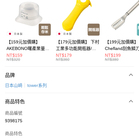
LINE Pay
Apple Pay
悠遊付
Google Pay
【159元加價購】
【179元加價購】 下村
【199元加價購】
AKEBONO曙產業量米
工業多功能開瓶器/開
Chefland刮魚鱗
全盈+PAY
杯漏斗組(白)/量米杯/
瓶器/餐廚用品/料理道
魚鱗器/廚房用品/
NT$159
NT$179
NT$199
NT$320
NT$360
NT$380
米桶/量米用具/任二件8
具/任二件8折
道具/任二件8折
大哥付你分期
折
相關說明
品牌
【大哥付你分期使用說明】
ATM付款
1.本服務由台灣大哥大提供，台灣大哥大用戶可立即使用無須另外申請。
日本山崎
tower系列
2.付款方式選擇「大哥付你分期」，訂單成立後會自動跳轉到大哥付的交易
流程，驗證手機門號後，選擇欲分期的期數、繳款截止日，確認付款後即完
運送方式
成交易。
商品特色
3.實際核准額度、可分期數及費用金額請依後續交易確認頁面所載為準。
全家取貨付款
4.訂單成立30分鐘內，如未前往確認交易或遇審核未通過，訂單將自動取
商品編號
每筆NT$100，滿NT$499(含以上)免運費
消。如遇「轉專審核」未通過狀況，表示未達大哥付你分期系統評分，恕無
9398175
法說明評估內容。
付款後全家取貨
【繳款方式說明】
1.分期款項不併入電信帳單，「大哥付你分期」於每月結算日後寄送繳費提
商品特色
每筆NT$100，滿NT$499(含以上)免運費
醒簡訊。