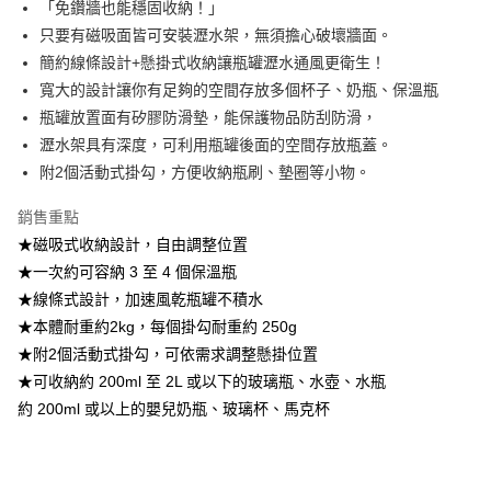
「免鑽牆也能穩固收納！」
只要有磁吸面皆可安裝瀝水架，無須擔心破壞牆面。
【注意事項】
1.本服務係由「台灣大哥大股份有限公司」（以下簡稱本公司）所提供，讓
簡約線條設計+懸掛式收納讓瓶罐瀝水通風更衛生！
用戶於交易時，得透過本服務購買商品或服務，並由商店將買賣／分期付款
寬大的設計讓你有足夠的空間存放多個杯子、奶瓶、保溫瓶
買賣價金債權讓與本公司後，依約使用本公司帳單繳交帳款。
2.基於同意付款使用「大哥付你分期」之契約關係目的，商店將以您的個人
瓶罐放置面有矽膠防滑墊，能保護物品防刮防滑，
資料（包含姓名、電話或地址）提供予台灣大哥大進項蒐集、處理及利用，
瀝水架具有深度，可利用瓶罐後面的空間存放瓶蓋。
由本公司與您本人進行分期帳單所需資料之確認、核對及更正。
附2個活動式掛勾，方便收納瓶刷、墊圈等小物。
3.完整用戶服務條款，請詳閱以下連結：
https://oppay.tw/userRule
銷售重點
★磁吸式收納設計，自由調整位置
★一次約可容納 3 至 4 個保溫瓶
★線條式設計，加速風乾瓶罐不積水
★本體耐重約2kg，每個掛勾耐重約 250g
★附2個活動式掛勾，可依需求調整懸掛位置
★可收納約 200ml 至 2L 或以下的玻璃瓶、水壺、水瓶
約 200ml 或以上的嬰兒奶瓶、玻璃杯、馬克杯