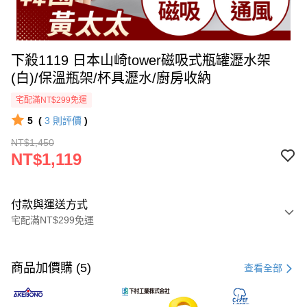
下殺1119 日本山崎tower磁吸式瓶罐瀝水架
(白)/保溫瓶架/杯具瀝水/廚房收納
宅配滿NT$299免運
5
(
3
則評價
)
NT$1,450
NT$1,119
付款與運送方式
宅配滿NT$299免運
付款方式
信用卡一次付款
商品加價購 (5)
查看全部
LINE Pay