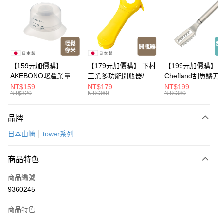
Apple Pay
悠遊付
Google Pay
全盈+PAY
【159元加價購】
【179元加價購】 下村
【199元加價購】
AKEBONO曙產業量米
工業多功能開瓶器/開
Chefland刮魚鱗
大哥付你分期
杯漏斗組(白)/量米杯/
瓶器/餐廚用品/料理道
魚鱗器/廚房用品/
NT$159
NT$179
NT$199
相關說明
NT$320
NT$360
NT$380
米桶/量米用具/任二件8
具/任二件8折
道具/任二件8折
【大哥付你分期使用說明】
折
ATM付款
1.本服務由台灣大哥大提供，台灣大哥大用戶可立即使用無須另外申請。
品牌
2.付款方式選擇「大哥付你分期」，訂單成立後會自動跳轉到大哥付的交易
流程，驗證手機門號後，選擇欲分期的期數、繳款截止日，確認付款後即完
運送方式
日本山崎
tower系列
成交易。
3.實際核准額度、可分期數及費用金額請依後續交易確認頁面所載為準。
宅配【父親節大回饋】限時$299免運
4.訂單成立30分鐘內，如未前往確認交易或遇審核未通過，訂單將自動取
商品特色
每筆NT$150，滿NT$299(含以上)免運費
消。如遇「轉專審核」未通過狀況，表示未達大哥付你分期系統評分，恕無
法說明評估內容。
商品編號
【繳款方式說明】
9360245
1.分期款項不併入電信帳單，「大哥付你分期」於每月結算日後寄送繳費提
醒簡訊。
2.透過簡訊連結打開帳單後，可選擇「超商條碼／台灣大直營門市／銀行轉
商品特色
帳／街口支付／iPASS MONEY」等通路繳費。