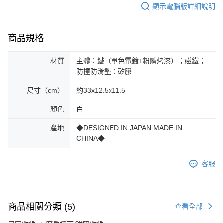
顯示電腦版詳細說明
商品規格
材質
主體：鐵（單色電鍍+粉體烤漆）；磁鐵；
防撞防滑墊：矽膠
尺寸（cm）
約33x12.5x11.5
顏色
白
產地
◆DESIGNED IN JAPAN MADE IN
CHINA◆
客服
商品相關分類 (5)
查看全部