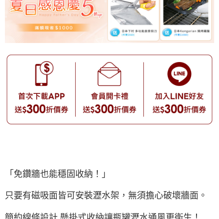
「免鑽牆也能穩固收納！」
只要有磁吸面皆可安裝瀝水架，無須擔心破壞牆面。
簡約線條設計 懸掛式收納讓瓶罐瀝水通風更衛生！