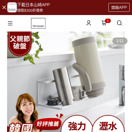
下載日本山崎APP
開啟APP
領取$300折價券
0
1
/
11