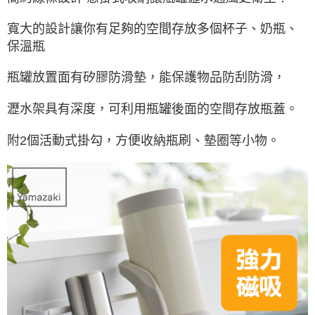
寬大的設計讓你有足夠的空間存放多個杯子、奶瓶、
保溫瓶
瓶罐放置面有矽膠防滑墊，能保護物品防刮防滑，
瀝水架具有深度，可利用瓶罐後面的空間存放瓶蓋。
附2個活動式掛勾，方便收納瓶刷、墊圈等小物。