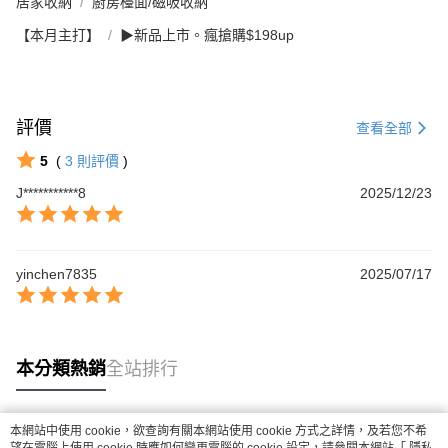
居家收納
廚房檯面/磁吸收納
【本月主打】
▶新品上市。瘋搶購$198up
評價
查看全部
5
(
3
則評價
)
J***********8
2025/12/23
yinchen7835
2025/07/17
本分類熱銷
全站排行
本網站中使用 cookie，欲查詢有關本網站使用 cookie 方式之詳情，及若您不希
熱門標籤