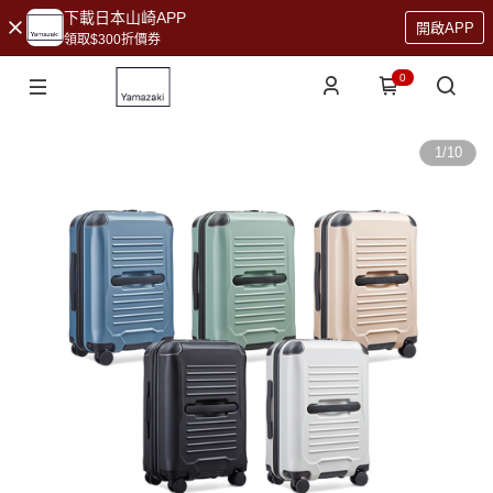
下載日本山崎APP
開啟APP
領取$300折價券
0
1
/
10