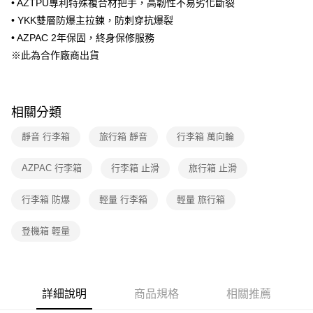
• AZTPU專利特殊複合材把手，高韌性不易劣化斷裂
1.分期款項不併入電信帳單，「大哥付你分期」於每月結算日後寄送繳費提
• YKK雙層防爆主拉鍊，防刺穿抗爆裂
醒簡訊。
2.透過簡訊連結打開帳單後，可選擇「超商條碼／台灣大直營門市／銀行轉
• AZPAC 2年保固，終身保修服務
帳／街口支付／iPASS MONEY」等通路繳費。
※此為合作廠商出貨
【注意事項】
1.本服務係由「台灣大哥大股份有限公司」（以下簡稱本公司）所提供，讓
用戶於交易時，得透過本服務購買商品或服務，並由商店將買賣／分期付款
買賣價金債權讓與本公司後，依約使用本公司帳單繳交帳款。
相關分類
2.基於同意付款使用「大哥付你分期」之契約關係目的，商店將以您的個人
資料（包含姓名、電話或地址）提供予台灣大哥大進項蒐集、處理及利用，
靜音 行李箱
旅行箱 靜音
行李箱 萬向輪
由本公司與您本人進行分期帳單所需資料之確認、核對及更正。
3.完整用戶服務條款，請詳閱以下連結：
https://oppay.tw/userRule
AZPAC 行李箱
行李箱 止滑
旅行箱 止滑
行李箱 防爆
輕量 行李箱
輕量 旅行箱
登機箱 輕量
詳細說明
商品規格
相關推薦