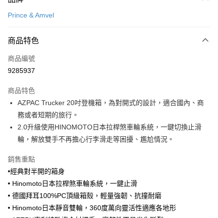
信用卡一次付款
Prince & Amvel
LINE Pay
商品特色
Apple Pay
商品編號
悠遊付
9285937
Google Pay
商品特色
全盈+PAY
AZPAC Trucker 20吋登機箱，為對開式的設計，適合國內、商
大哥付你分期
務或者短期的旅行。
相關說明
2.0升級使用HINOMOTO日本拉桿煞車輪系統，一鍵切換止滑
【大哥付你分期使用說明】
輪，解放雙手不再擔心行李滑走等困擾、尷尬情況。
ATM付款
1.本服務由台灣大哥大提供，台灣大哥大用戶可立即使用無須另外申請。
2.付款方式選擇「大哥付你分期」，訂單成立後會自動跳轉到大哥付的交易
銷售重點
流程，驗證手機門號後，選擇欲分期的期數、繳款截止日，確認付款後即完
運送方式
•經典對半開的箱身
成交易。
3.實際核准額度、可分期數及費用金額請依後續交易確認頁面所載為準。
宅配【父親節大回饋】限時$299免運
• Hinomoto日本拉桿煞車輪系統，一鍵止滑
4.訂單成立30分鐘內，如未前往確認交易或遇審核未通過，訂單將自動取
• 德國拜耳100%PC頂級箱殼，輕量強韌、抗撞耐磨
每筆NT$150，滿NT$299(含以上)免運費
消。如遇「轉專審核」未通過狀況，表示未達大哥付你分期系統評分，恕無
法說明評估內容。
• Hinomoto日本靜音雙輪，360度萬向靈活性適應各地形
【繳款方式說明】