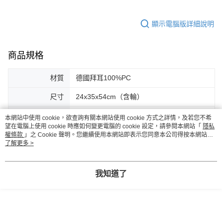
顯示電腦版詳細說明
商品規格
材質
德國拜耳100%PC
尺寸
24x35x54cm（含輪）
重量
3.6kg
本網站中使用 cookie，欲查詢有關本網站使用 cookie 方式之詳情，及若您不希
望在電腦上使用 cookie 時應如何變更電腦的 cookie 設定，請參閱本網站「
隱私
容量
40L
權條款
」之 Cookie 聲明。您繼續使用本網站即表示您同意本公司得按本網站使
用條款之 Cookie 聲明使用 cookie。
了解更多 >
產地
中國，台灣獨資工廠製造
我知道了
客服
商品相關分類 (4)
查看全部