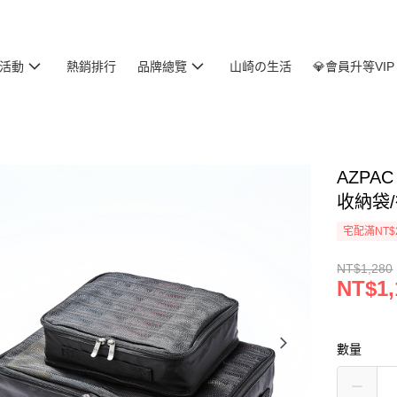
活動
熱銷排行
品牌總覽
山崎の生活
💎會員升等VIP
AZPA
收納袋
宅配滿NT$
NT$1,280
NT$1,
數量