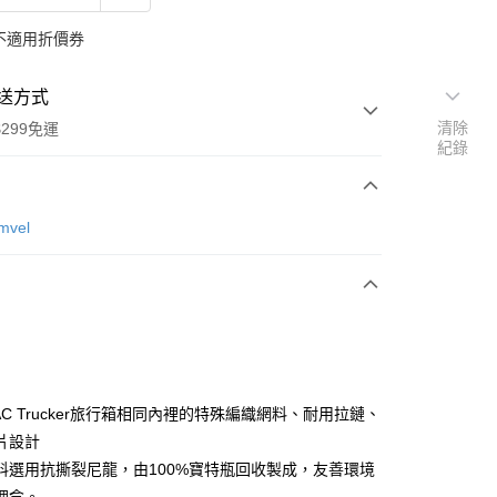
不適用折價券
送方式
清除
299免運
紀錄
次付款
Amvel
y
AC Trucker旅行箱相同內裡的特殊編織網料、耐用拉鏈、
片設計
料選用抗撕裂尼龍，由100%寶特瓶回收製成，友善環境
分期