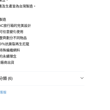
理念。
你分期使用說明】
應及生產皆為台灣製造。
由台灣大哥大提供，台灣大哥大用戶可立即使用無須另外申請。
式選擇「大哥付你分期」，訂單成立後會自動跳轉到大哥付的交易
證手機門號後，選擇欲分期的期數、繳款截止日，確認付款後即
產製造
。
ZPAC旅行箱的完美設計
准額度、可分期數及費用金額請依後續交易確認頁面所載為準。
層可任意變化使用
立30分鐘內，如未前往確認交易或遇審核未通過，訂單將自動取
節大回饋】限時$299免運
「轉專審核」未通過狀況，表示未達大哥付你分期系統評分，恕
計整齊劃分不同物品
50，滿NT$299(含以上)免運費
評估內容。
100％抗撕裂再生尼龍
式說明】
項不併入電信帳單，「大哥付你分期」於每月結算日後寄送繳費提
的特殊編織網料
境的永續理念
訊連結打開帳單後，可選擇「超商條碼／台灣大直營門市／銀行轉
作廠商出貨
付／iPASS MONEY」等通路繳費。
項】
係由「台灣大哥大股份有限公司」（以下簡稱本公司）所提供，讓
類 (6)
易時，得透過本服務購買商品或服務，並由商店將買賣／分期付
金債權讓與本公司後，依約使用本公司帳單繳交帳款。
生活雜貨/療癒小物
意付款使用「大哥付你分期」之契約關係目的，商店將以您的個人
客服
含姓名、電話或地址）提供予台灣大哥大進項蒐集、處理及利
臥室收納
公司與您本人進行分期帳單所需資料之確認、核對及更正。
戶服務條款，請詳閱以下連結：
https://oppay.tw/userRule
洗滌用品
衣物洗曬·整燙用品