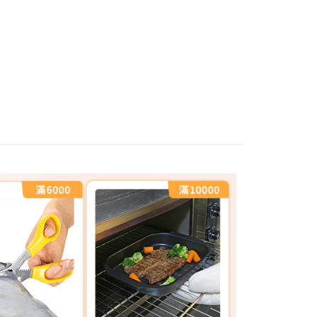
父親節 瘋殺5折up】
▶父親節下殺5折up｜官網獨家只
用品
打】
▶外宿/開學必備｜大人氣好物推薦