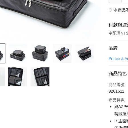
※ 本商品
付款與運
宅配滿NT$
付款方式
品牌
信用卡一
Prince & 
LINE Pay
商品特色
Apple Pay
商品編號
悠遊付
9261511
商品特色
Google Pa
與AZP
全盈+PAY
精緻拉
，主面
大哥付你