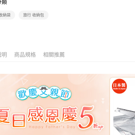
分類
【🎉歡慶
到8/10
 收納袋
旅行 收納包
旅行·戶外
【本月主
說明
商品規格
相關推薦