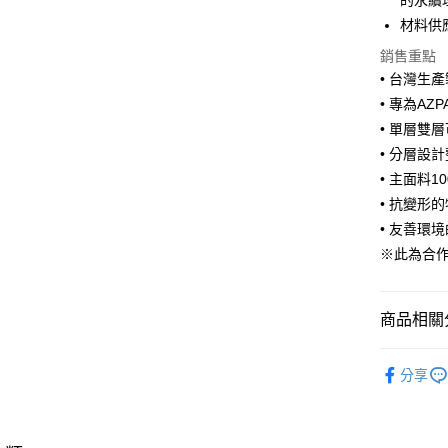
的永續
相關說明
【大哥付
材料供
ATM付款
1.本服務
銷售重點
2.付款方
流程，驗
• 台灣生
完成交易
運送方式
• 專為A
3.實際核
• 單層雙
4.訂單成
宅配【父親
消。如遇
• 分層設
每筆NT$1
無法說明
• 主面料
【繳款方
1.分期款
• 抗變形
醒簡訊。
• 友善環
2.透過簡
※此為合
帳／街口支
【注意事
1.本服務
商品相關分
用戶於交
款買賣價
生活用品
2.基於同
分享
資料（包
居家收納
用，由本
3.完整用
居家清潔·