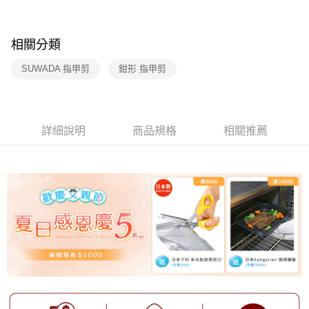
【注意事項】
1.本服務係由「台灣大哥大股份有限公司」（以下簡稱本公司）所提供，讓
相關分類
用戶於交易時，得透過本服務購買商品或服務，並由商店將買賣／分期付款
買賣價金債權讓與本公司後，依約使用本公司帳單繳交帳款。
SUWADA 指甲剪
鉗形 指甲剪
2.基於同意付款使用「大哥付你分期」之契約關係目的，商店將以您的個人
資料（包含姓名、電話或地址）提供予台灣大哥大進項蒐集、處理及利用，
由本公司與您本人進行分期帳單所需資料之確認、核對及更正。
3.完整用戶服務條款，請詳閱以下連結：
https://oppay.tw/userRule
詳細說明
商品規格
相關推薦