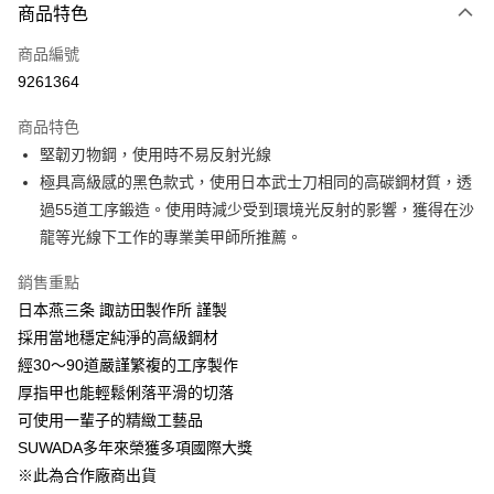
商品特色
Apple Pay
商品編號
悠遊付
9261364
Google Pay
商品特色
全盈+PAY
堅韌刃物鋼，使用時不易反射光線
大哥付你分期
極具高級感的黑色款式，使用日本武士刀相同的高碳鋼材質，透
相關說明
過55道工序鍛造。使用時減少受到環境光反射的影響，獲得在沙
【大哥付你分期使用說明】
龍等光線下工作的專業美甲師所推薦。
ATM付款
1.本服務由台灣大哥大提供，台灣大哥大用戶可立即使用無須另外申請。
2.付款方式選擇「大哥付你分期」，訂單成立後會自動跳轉到大哥付的交易
銷售重點
流程，驗證手機門號後，選擇欲分期的期數、繳款截止日，確認付款後即完
運送方式
日本燕三条 諏訪田製作所 謹製
成交易。
3.實際核准額度、可分期數及費用金額請依後續交易確認頁面所載為準。
宅配【父親節大回饋】限時$299免運
採用當地穩定純淨的高級鋼材
4.訂單成立30分鐘內，如未前往確認交易或遇審核未通過，訂單將自動取
經30～90道嚴謹繁複的工序製作
每筆NT$150，滿NT$299(含以上)免運費
消。如遇「轉專審核」未通過狀況，表示未達大哥付你分期系統評分，恕無
法說明評估內容。
厚指甲也能輕鬆俐落平滑的切落
【繳款方式說明】
可使用一輩子的精緻工藝品
1.分期款項不併入電信帳單，「大哥付你分期」於每月結算日後寄送繳費提
SUWADA多年來榮獲多項國際大獎
醒簡訊。
2.透過簡訊連結打開帳單後，可選擇「超商條碼／台灣大直營門市／銀行轉
※此為合作廠商出貨
帳／街口支付／iPASS MONEY」等通路繳費。