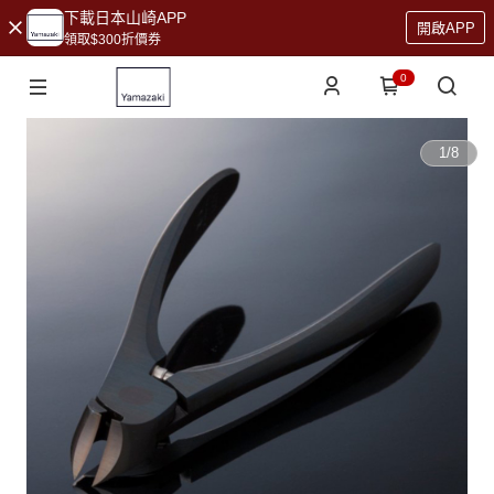
下載日本山崎APP
開啟APP
領取$300折價券
0
1
/
8