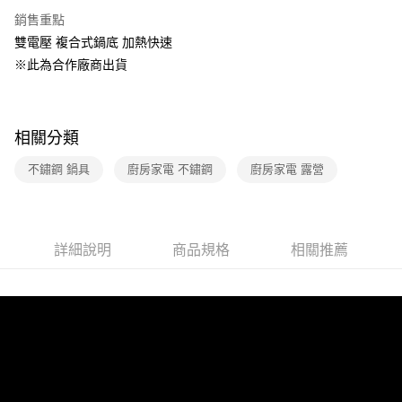
帳／街口支付／iPASS MONEY」等通路繳費。
銷售重點
【注意事項】
雙電壓 複合式鍋底 加熱快速
1.本服務係由「台灣大哥大股份有限公司」（以下簡稱本公司）所提供，讓
※此為合作廠商出貨
用戶於交易時，得透過本服務購買商品或服務，並由商店將買賣／分期付款
買賣價金債權讓與本公司後，依約使用本公司帳單繳交帳款。
2.基於同意付款使用「大哥付你分期」之契約關係目的，商店將以您的個人
資料（包含姓名、電話或地址）提供予台灣大哥大進項蒐集、處理及利用，
相關分類
由本公司與您本人進行分期帳單所需資料之確認、核對及更正。
3.完整用戶服務條款，請詳閱以下連結：
https://oppay.tw/userRule
不鏽鋼 鍋具
廚房家電 不鏽鋼
廚房家電 露營
詳細說明
商品規格
相關推薦