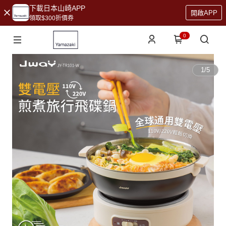
下載日本山崎APP
開啟APP
領取$300折價券
0
1
/
5