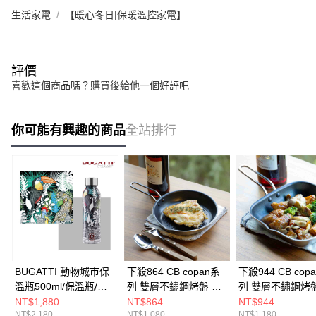
生活家電
【暖心冬日|保暖溫控家電】
評價
喜歡這個商品嗎？購買後給他一個好評吧
你可能有興趣的商品
全站排行
BUGATTI 動物城市保
下殺864 CB copan系
下殺944 CB cop
溫瓶500ml/保溫瓶/隨
列 雙層不鏽鋼烤盤 圓
列 雙層不鏽鋼烤盤
身水瓶/不銹鋼保溫瓶
形 19cm/萬用烤盤/烤
形 18x18cm/萬
NT$1,880
NT$864
NT$944
NT$2,180
NT$1,080
NT$1,180