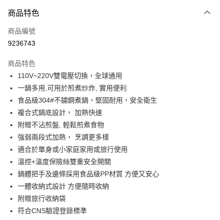
商品特色
Apple Pay
商品編號
悠遊付
9236743
Google Pay
商品特色
全盈+PAY
110V~220V雙電壓切換，全球通用
大哥付你分期
一鍋多用,可用於煎煮炒炸, 實用便利
相關說明
食品級304#不鏽鋼煮鍋，堅固耐用，安全衛生
【大哥付你分期使用說明】
複合式鍋底設計， 加熱快速
ATM付款
1.本服務由台灣大哥大提供，台灣大哥大用戶可立即使用無須另外申請。
附贈不沾煎盤, 輕鬆煎煮食物
2.付款方式選擇「大哥付你分期」，訂單成立後會自動跳轉到大哥付的交易
流程，驗證手機門號後，選擇欲分期的期數、繳款截止日，確認付款後即完
強弱兩段式加熱， 烹調更多樣
運送方式
成交易。
適合於單身或小家庭家用或旅行使用
3.實際核准額度、可分期數及費用金額請依後續交易確認頁面所載為準。
宅配【父親節大回饋】限時$299免運
溫控+溫度保險絲雙重安全開關
4.訂單成立30分鐘內，如未前往確認交易或遇審核未通過，訂單將自動取
每筆NT$150，滿NT$299(含以上)免運費
消。如遇「轉專審核」未通過狀況，表示未達大哥付你分期系統評分，恕無
鍋體把手及邊條採用食品級PP材質 方便又安心
法說明評估內容。
一體收納式設計 方便隨時收納
【繳款方式說明】
1.分期款項不併入電信帳單，「大哥付你分期」於每月結算日後寄送繳費提
附贈旅行收納袋
醒簡訊。
符合CNS驗證登錄標準
2.透過簡訊連結打開帳單後，可選擇「超商條碼／台灣大直營門市／銀行轉