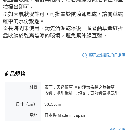
粒掃出即可。
※如天氣狀況許可，可掛置於陰涼通風處，讓藺草纖
維中的水份散逸。
※長時間未使用，請先清潔乾淨後，順著藺草纖維折
疊收納於乾爽陰涼的環境，避免紫外線直射。
顯示電腦版詳細說明
商品規格
材質
表面：天然藺草 ※純淨無染製之無染草 ；
收邊：聚酯纖維 ；填充：高效透氣聚氨酯
尺寸（cm）
38x35cm
產地
日本製 Made in Japan
客服