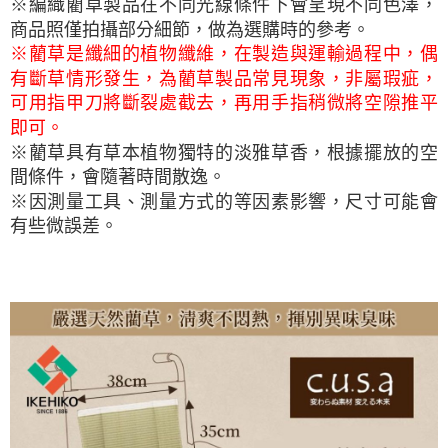
※編織藺草製品在不同光線條件下會呈現不同色澤，
商品照僅拍攝部分細節，做為選購時的參考。
※藺草是纖細的植物纖維，在製造與運輸過程中，偶
有斷草情形發生，為藺草製品常見現象，非屬瑕疵，
可用指甲刀將斷裂處截去，再用手指稍微將空隙推平
即可。
※藺草具有草本植物獨特的淡雅草香，根據擺放的空
間條件，會隨著時間散逸。
※因測量工具、測量方式的等因素影響，尺寸可能會
有些微誤差。