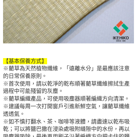
【基本保養方式】
※藺草為天然植物纖維，「遠離水分」是最應該注意
的日常保養原則。
※首次使用，請以乾淨的乾布順著藺草纖維擦拭生產
過程中可能殘留的灰塵。
※藺草編織產品，可使用吸塵器順著編織方向清潔。
※建議每周一次打開窗戶引進新鮮空氣，讓藺草纖維
透透氣。
※如不慎打翻水、茶、咖啡等液體，請盡速以乾布吸
乾；可以將鹽巴撒在浸染處吸附縫隙中的水份，再以
吸塵器吸除，最後再用刷子沿著編織方向把卡住的鹽