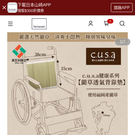
下載日本山崎APP
開啟APP
領取$300折價券
0
1
/
7