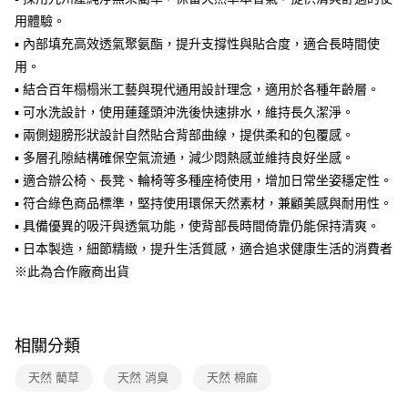
2.透過簡訊連結打開帳單後，可選擇「超商條碼／台灣大直營門市／銀行轉
用體驗。
帳／街口支付／iPASS MONEY」等通路繳費。
▪ 內部填充高效透氣聚氨酯，提升支撐性與貼合度，適合長時間使
【注意事項】
用。
1.本服務係由「台灣大哥大股份有限公司」（以下簡稱本公司）所提供，讓
▪ 結合百年榻榻米工藝與現代通用設計理念，適用於各種年齡層。
用戶於交易時，得透過本服務購買商品或服務，並由商店將買賣／分期付款
▪ 可水洗設計，使用蓮蓬頭沖洗後快速排水，維持長久潔淨。
買賣價金債權讓與本公司後，依約使用本公司帳單繳交帳款。
2.基於同意付款使用「大哥付你分期」之契約關係目的，商店將以您的個人
▪ 兩側翅膀形狀設計自然貼合背部曲線，提供柔和的包覆感。
資料（包含姓名、電話或地址）提供予台灣大哥大進項蒐集、處理及利用，
▪ 多層孔隙結構確保空氣流通，減少悶熱感並維持良好坐感。
由本公司與您本人進行分期帳單所需資料之確認、核對及更正。
3.完整用戶服務條款，請詳閱以下連結：
https://oppay.tw/userRule
▪ 適合辦公椅、長凳、輪椅等多種座椅使用，增加日常坐姿穩定性。
▪ 符合綠色商品標準，堅持使用環保天然素材，兼顧美感與耐用性。
▪ 具備優異的吸汗與透氣功能，使背部長時間倚靠仍能保持清爽。
▪ 日本製造，細節精緻，提升生活質感，適合追求健康生活的消費者
※此為合作廠商出貨
相關分類
天然 藺草
天然 消臭
天然 棉麻