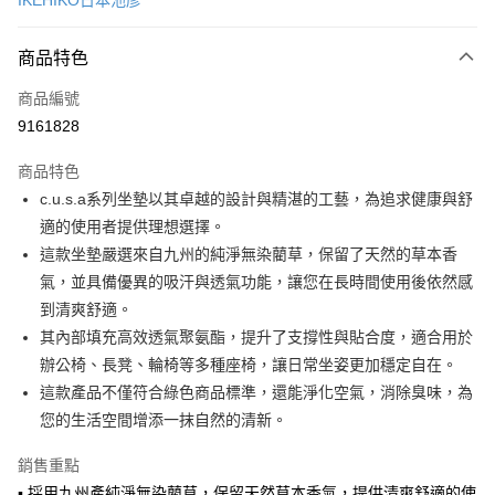
IKEHIKO日本池彥
LINE Pay
商品特色
Apple Pay
商品編號
悠遊付
9161828
Google Pay
商品特色
全盈+PAY
c.u.s.a系列坐墊以其卓越的設計與精湛的工藝，為追求健康與舒
大哥付你分期
適的使用者提供理想選擇。
相關說明
這款坐墊嚴選來自九州的純淨無染藺草，保留了天然的草本香
【大哥付你分期使用說明】
氣，並具備優異的吸汗與透氣功能，讓您在長時間使用後依然感
ATM付款
1.本服務由台灣大哥大提供，台灣大哥大用戶可立即使用無須另外申請。
到清爽舒適。
2.付款方式選擇「大哥付你分期」，訂單成立後會自動跳轉到大哥付的交易
流程，驗證手機門號後，選擇欲分期的期數、繳款截止日，確認付款後即完
其內部填充高效透氣聚氨酯，提升了支撐性與貼合度，適合用於
運送方式
成交易。
辦公椅、長凳、輪椅等多種座椅，讓日常坐姿更加穩定自在。
3.實際核准額度、可分期數及費用金額請依後續交易確認頁面所載為準。
宅配【父親節大回饋】限時$299免運
這款產品不僅符合綠色商品標準，還能淨化空氣，消除臭味，為
4.訂單成立30分鐘內，如未前往確認交易或遇審核未通過，訂單將自動取
每筆NT$150，滿NT$299(含以上)免運費
消。如遇「轉專審核」未通過狀況，表示未達大哥付你分期系統評分，恕無
您的生活空間增添一抹自然的清新。
法說明評估內容。
【繳款方式說明】
銷售重點
1.分期款項不併入電信帳單，「大哥付你分期」於每月結算日後寄送繳費提
▪ 採用九州產純淨無染藺草，保留天然草本香氣，提供清爽舒適的使
醒簡訊。