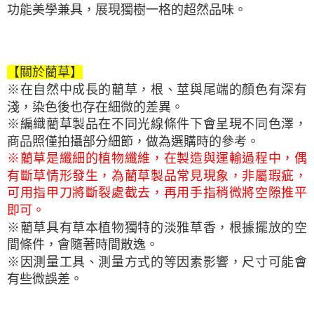
功能美學兼具，展現獨樹一格的超然品味。
【關於藺草】
※在自然中成長的藺草，根、莖與尾端的顏色有深有
淺，染色後也存在細微的差異。
※編織藺草製品在不同光線條件下會呈現不同色澤，
商品照僅拍攝部分細節，做為選購時的參考。
※藺草是纖細的植物纖維，在製造與運輸過程中，偶
有斷草情形發生，為藺草製品常見現象，非屬瑕疵，
可用指甲刀將斷裂處截去，再用手指稍微將空隙推平
即可。
※藺草具有草本植物獨特的淡雅草香，根據擺放的空
間條件，會隨著時間散逸。
※因測量工具、測量方式的等因素影響，尺寸可能會
有些微誤差。