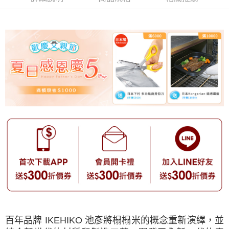
百年品牌 IKEHIKO 池彥將榻榻米的概念重新演繹，並