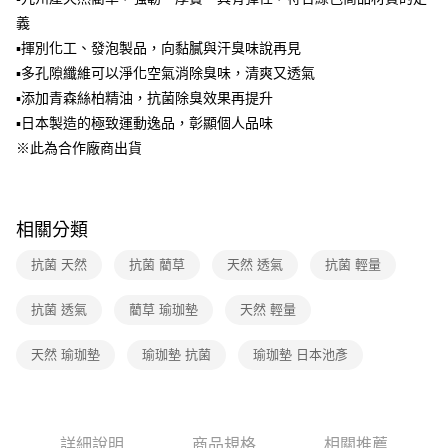
2.透過簡訊連結打開帳單後，可選擇「超商條碼／台灣大直營門市／銀行轉
義
帳／街口支付／iPASS MONEY」等通路繳費。
▪揮別化工、發泡製品，向黏膩與汗臭味說再見
【注意事項】
▪多孔隙纖維可以淨化空氣消除臭味，清爽又透氣
1.本服務係由「台灣大哥大股份有限公司」（以下簡稱本公司）所提供，讓
▪添加青森絲柏精油，抗菌除臭效果再提升
用戶於交易時，得透過本服務購買商品或服務，並由商店將買賣／分期付款
▪日本製造的極致運動逸品，彰顯個人品味
買賣價金債權讓與本公司後，依約使用本公司帳單繳交帳款。
2.基於同意付款使用「大哥付你分期」之契約關係目的，商店將以您的個人
※此為合作廠商出貨
資料（包含姓名、電話或地址）提供予台灣大哥大進項蒐集、處理及利用，
由本公司與您本人進行分期帳單所需資料之確認、核對及更正。
3.完整用戶服務條款，請詳閱以下連結：
https://oppay.tw/userRule
相關分類
抗菌 天然
抗菌 藺草
天然 透氣
抗菌 輕量
抗菌 透氣
藺草 瑜珈墊
天然 輕量
天然 瑜珈墊
瑜珈墊 抗菌
瑜珈墊 日本池彥
詳細說明
商品規格
相關推薦