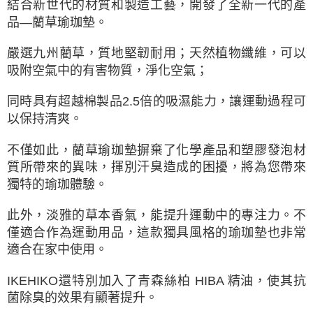
結合新世代的材質和製造工藝，開發了全新一代的產
品—藺草瑜珈墊。
嚴選九州藺草，質地堅韌耐用；天然植物纖維，可以
吸附空氣中的有害物質，淨化空氣；
同時具有超越棉製品2.5倍的吸濕能力，讓運動過程可
以保持清爽。
不僅如此，藺草瑜珈墊摒棄了化學產品和塑膠發泡材
質所帶來的異味，揮別汗臭造成的困擾，將為您帶來
獨特的瑜珈體驗。
此外，淡雅的草本香氣，能提升運動中的專注力。不
僅適合作為運動用品，這款獨具風格的瑜珈墊也非常
適合在家中使用。
IKEHIKO還特別加入了青森絲柏 HIBA 精油，使其抗
菌除臭的效果有顯著提升。