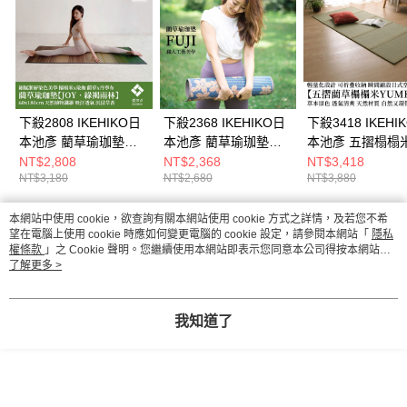
下殺2808 IKEHIKO日
下殺2368 IKEHIKO日
下殺3418 IKEHI
本池彥 藺草瑜珈墊
本池彥 藺草瑜珈墊
本池彥 五摺榻榻
【JOY．綠褐雨林】
FUJI(富士山與櫻花)/瑜
Yume(單片裝)/
NT$2,808
NT$2,368
NT$3,418
NT$3,180
NT$2,680
NT$3,880
60x180cm/瑜珈墊/健
珈墊/健身用品/天然藺
榻米/天然藺草/榻
身用品/皮拉提斯
草 26Aug001
26Aug001
26Aug001
本網站中使用 cookie，欲查詢有關本網站使用 cookie 方式之詳情，及若您不希
熱門標籤
望在電腦上使用 cookie 時應如何變更電腦的 cookie 設定，請參閱本網站「
隱私
權條款
」之 Cookie 聲明。您繼續使用本網站即表示您同意本公司得按本網站使
用條款之 Cookie 聲明使用 cookie。
了解更多 >
我知道了