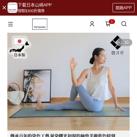
下載日本山崎APP
開啟APP
領取$300折價券
0
1
/
10