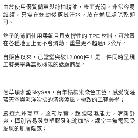
由於使用優質藺草與絲柏精油，表面光滑，非常容易
維護，只需在運動後擦拭汗水，放在通風處晾乾即
可。
墊子的背面使用柔韌且具支撐性的 TPE 材料，可放置
在各種地面上而不會滑動，重量更不超過1.2公斤。
自販售以來，已堂堂突破12,000件！是一件同時呈現
工藝美學與高效機能的話題商品。
藺草瑜珈墊SkySea，百年榻榻米染色工藝，感受從湛
藍天空與海洋吹拂的清爽涼風，極致的工藝美學；
嚴選九州藺草，堅韌厚實，超強吸濕能力，清新舒
爽，揮別容易發臭塑膠發泡瑜珈墊，課堂中無需忍受
黏膩的肌膚觸感；