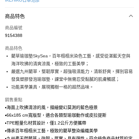
IKEHIKO日本池彥
LINE Pay
商品特色
Apple Pay
商品編號
悠遊付
9154388
Google Pay
商品特色
全盈+PAY
藺草瑜珈墊SkySea，百年榻榻米染色工藝，感受從湛藍天空與
大哥付你分期
海洋吹拂的清爽涼風，極致的工藝美學；
相關說明
嚴選九州藺草，堅韌厚實，超強吸濕能力，清新舒爽，揮別容易
【大哥付你分期使用說明】
發臭塑膠發泡瑜珈墊，課堂中無需忍受黏膩的肌膚觸感；
ATM付款
1.本服務由台灣大哥大提供，台灣大哥大用戶可立即使用無須另外申請。
功能美學兼具，展現獨樹一格的超然品味。
2.付款方式選擇「大哥付你分期」，訂單成立後會自動跳轉到大哥付的交易
流程，驗證手機門號後，選擇欲分期的期數、繳款截止日，確認付款後即完
運送方式
銷售重點
成交易。
3.實際核准額度、可分期數及費用金額請依後續交易確認頁面所載為準。
宅配【父親節大回饋】限時$299免運
▪海面上吹拂清涼的風，描繪變幻莫測的藍色極景
4.訂單成立30分鐘內，如未前往確認交易或遇審核未通過，訂單將自動取
▪66x185 cm寬版型，適合各類型瑜珈動作或皮拉提斯
每筆NT$150，滿NT$299(含以上)免運費
消。如遇「轉專審核」未通過狀況，表示未達大哥付你分期系統評分，恕無
法說明評估內容。
▪TPE輕量化材質設計，僅1.2公斤方便攜帶
【繳款方式說明】
▪傳承百年榻榻米工藝，極致的藺草整染編織美學
1.分期款項不併入電信帳單，「大哥付你分期」於每月結算日後寄送繳費提
▪九州產天然藺草，強韌、厚實、具有彈性，符合綠色商品材質的定
醒簡訊。