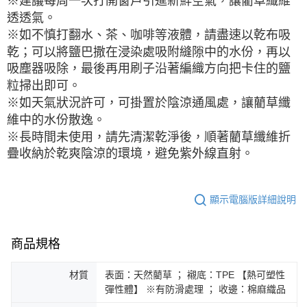
※建議每周一次打開窗戶引進新鮮空氣，讓藺草纖維
透透氣。
※如不慎打翻水、茶、咖啡等液體，請盡速以乾布吸
乾；可以將鹽巴撒在浸染處吸附縫隙中的水份，再以
吸塵器吸除，最後再用刷子沿著編織方向把卡住的鹽
粒掃出即可。
※如天氣狀況許可，可掛置於陰涼通風處，讓藺草纖
維中的水份散逸。
※長時間未使用，請先清潔乾淨後，順著藺草纖維折
疊收納於乾爽陰涼的環境，避免紫外線直射。
顯示電腦版詳細說明
商品規格
材質
表面：天然藺草 ； 襯底：TPE 【熱可塑性
彈性體】 ※有防滑處理 ； 收邊：棉麻織品