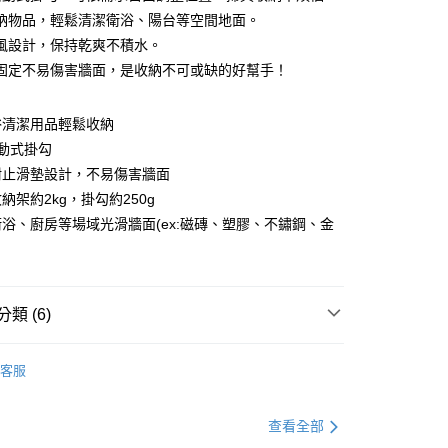
分期
納物品，輕鬆清潔衛浴、陽台等空間地面。
風設計，保持乾爽不積水。
你分期使用說明】
固定不易傷害牆面，是收納不可或缺的好幫手！
由台灣大哥大提供，台灣大哥大用戶可立即使用無須另外申請。
式選擇「大哥付你分期」，訂單成立後會自動跳轉到大哥付的交易
證手機門號後，選擇欲分期的期數、繳款截止日，確認付款後即
浴清潔用品輕鬆收納
。
准額度、可分期數及費用金額請依後續交易確認頁面所載為準。
動式掛勾
立30分鐘內，如未前往確認交易或遇審核未通過，訂單將自動取
付款
附止滑墊設計，不易傷害牆面
「轉專審核」未通過狀況，表示未達大哥付你分期系統評分，恕
00，滿NT$499(含以上)免運費
評估內容。
納架約2kg，掛勾約250g
式說明】
浴、廚房等場域光滑牆面(ex:磁磚、塑膠、不鏽鋼、金
家取貨
項不併入電信帳單，「大哥付你分期」於每月結算日後寄送繳費提
00，滿NT$499(含以上)免運費
訊連結打開帳單後，可選擇「超商條碼／台灣大直營門市／銀行轉
付／iPASS MONEY」等通路繳費。
付款
類 (6)
項】
00，滿NT$499(含以上)免運費
係由「台灣大哥大股份有限公司」（以下簡稱本公司）所提供，讓
衛浴收納
易時，得透過本服務購買商品或服務，並由商店將買賣／分期付
1取貨
客服
金債權讓與本公司後，依約使用本公司帳單繳交帳款。
打】
▶新品上市。瘋搶購$198up
00，滿NT$499(含以上)免運費
意付款使用「大哥付你分期」之契約關係目的，商店將以您的個人
含姓名、電話或地址）提供予台灣大哥大進項蒐集、處理及利
打】
▶超商取貨專區｜限時優惠
節大回饋】限時$299免運
查看全部
公司與您本人進行分期帳單所需資料之確認、核對及更正。