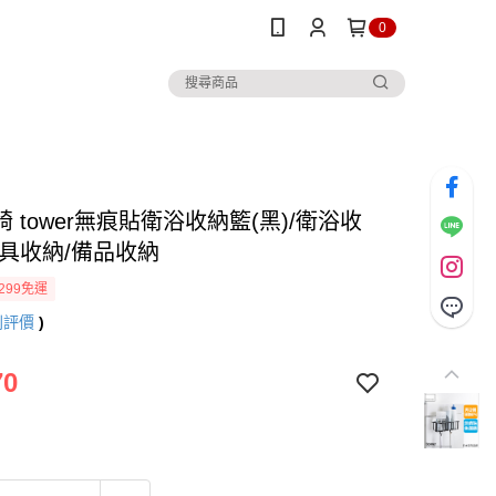
0
 tower無痕貼衛浴收納籃(黑)/衛浴收
掃具收納/備品收納
299免運
則評價
)
70