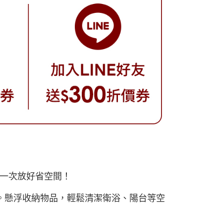
一次放好省空間！
。懸浮收納物品，輕鬆清潔衛浴、陽台等空