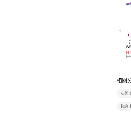
【
A
量
NT
量
NT
用
相關
掛架
陽台 