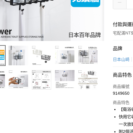
付款與運
宅配滿NT$
付款方式
品牌
信用卡一
日本山崎
超商取貨
商品特色
LINE Pay
商品編號
Apple Pay
9149650
商品特色
悠遊付
【衛浴
Google Pa
快用它
一次放
全盈+PAY
附2個