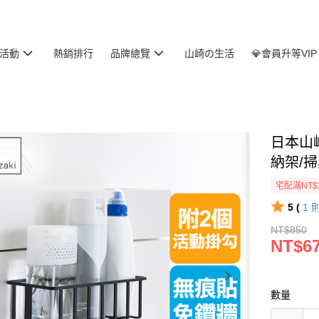
活動
熱銷排行
品牌總覽
山崎の生活
💎會員升等VIP
日本山崎
納架/
宅配滿NT$
5 (
1
NT$850
NT$6
數量