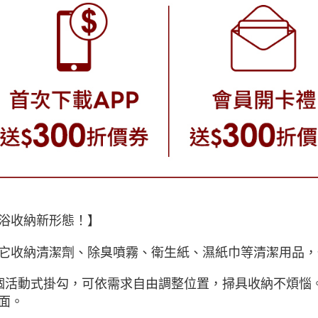
浴收納新形態！】
它收納清潔劑、除臭噴霧、衛生紙、濕紙巾等清潔用品，
個活動式掛勾，可依需求自由調整位置，掃具收納不煩惱
面。