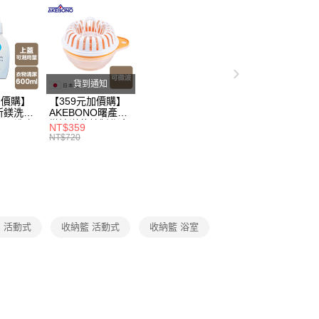
戶服務條款，請詳閱以下連結：
https://oppay.tw/userRule
打】
▶日本熱銷補貨到$299up
50，滿NT$299(含以上)免運費
父親節 瘋殺5折up】
▶【限時加價購$159up】官網獨
父親節 瘋殺5折up】
▶歡慶父親節 ，全館瘋殺5折up
貨到通知
加價購】
【359元加價購】
所鎂洗衣
AKEBONO曙產業
ml/洗衣
微波洋芋片製作盒/
NT$359
/洗衣用
料理盒/健康零食/
NT$720
8折
廚房工具/任二件8
折
 活動式
收納籃 活動式
收納籃 浴室