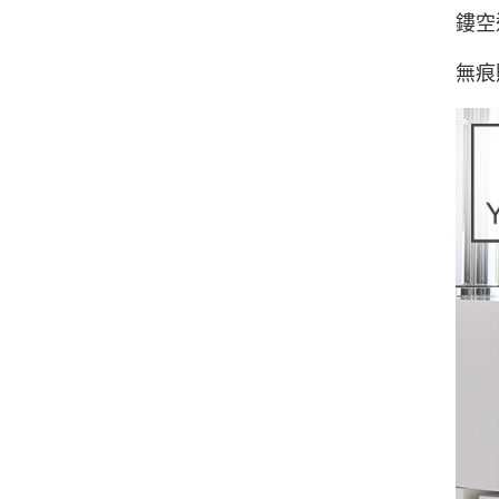
鏤空
無痕