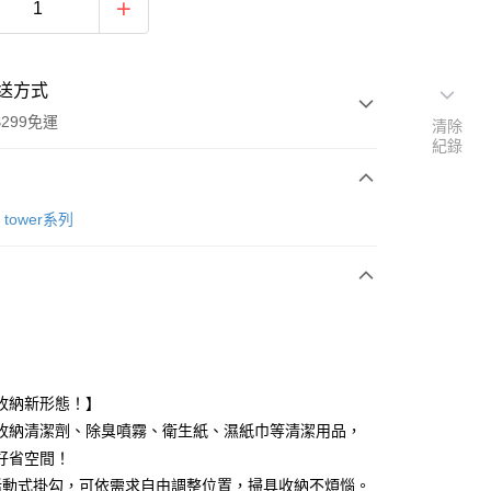
送方式
299免運
清除
紀錄
次付款
tower系列
付款
收納新形態！】
y
收納清潔劑、除臭噴霧、衛生紙、濕紙巾等清潔用品，
好省空間！
活動式掛勾，可依需求自由調整位置，掃具收納不煩惱。