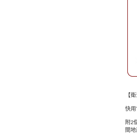
【衛
快用
附2
間地