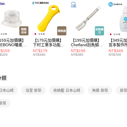
3.完整用
【本月主
每筆NT$1
【🎉歡慶
家搶購！
【🎉歡慶
159元加價購】
【179元加價購】
【199元加價購】
【349元
KEBONO曙產業
下村工業多功能開
Chefland刮魚鱗刀/
宮本製作
米杯漏斗組(白)/
瓶器/開瓶器/餐廚
刮魚鱗器/廚房用
清潔液600
$159
NT$179
NT$199
NT$349
米杯/米桶/量米
用品/料理道具/任
品/料理道具/任二
精/洗衣鎂
$320
NT$360
NT$380
NT$700
具/任二件8折
二件8折
件8折
品/任二件
分類
 日本山崎
浴室 掛架
收納籃 日本山崎
無痕 掛架
掛架
掛架