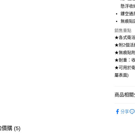
大哥付你
懸浮收
相關說明
鏤空通
【大哥付
ATM付款
無痕貼
1.本服務
2.付款方
銷售重點
流程，驗
★各式衛
完成交易
運送方式
3.實際核
★附2個活
4.訂單成
全家取貨
★無痕貼
消。如遇
每筆NT$1
無法說明
★耐重：收
【繳款方
★可用於衛
付款後全
1.分期款
屬表面)
醒簡訊。
每筆NT$1
2.透過簡
帳／街口支
7-11取貨
商品相關分
【注意事
每筆NT$1
1.本服務
居家收納
用戶於交
付款後7-1
分享
款買賣價
【本月主
每筆NT$1
2.基於同
資料（包
【本月主
價購 (5)
宅配【父親
用，由本