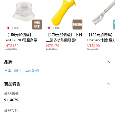
Apple Pay
悠遊付
Google Pay
全盈+PAY
【159元加價購】
【179元加價購】 下村
【199元加價購】
AKEBONO曙產業量米
工業多功能開瓶器/開
Chefland刮魚鱗
大哥付你分期
杯漏斗組(白)/量米杯/
瓶器/餐廚用品/料理道
魚鱗器/廚房用品/
NT$159
NT$179
NT$199
相關說明
NT$320
NT$360
NT$380
米桶/量米用具/任二件8
具/任二件8折
道具/任二件8折
【大哥付你分期使用說明】
折
ATM付款
1.本服務由台灣大哥大提供，台灣大哥大用戶可立即使用無須另外申請。
品牌
2.付款方式選擇「大哥付你分期」，訂單成立後會自動跳轉到大哥付的交易
流程，驗證手機門號後，選擇欲分期的期數、繳款截止日，確認付款後即完
運送方式
日本山崎
tower系列
成交易。
3.實際核准額度、可分期數及費用金額請依後續交易確認頁面所載為準。
宅配【父親節大回饋】限時$299免運
4.訂單成立30分鐘內，如未前往確認交易或遇審核未通過，訂單將自動取
商品特色
每筆NT$150，滿NT$299(含以上)免運費
消。如遇「轉專審核」未通過狀況，表示未達大哥付你分期系統評分，恕無
法說明評估內容。
商品編號
【繳款方式說明】
9114679
1.分期款項不併入電信帳單，「大哥付你分期」於每月結算日後寄送繳費提
醒簡訊。
2.透過簡訊連結打開帳單後，可選擇「超商條碼／台灣大直營門市／銀行轉
商品特色
帳／街口支付／iPASS MONEY」等通路繳費。