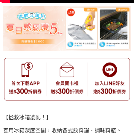
【拯救冰箱凌亂！】
善用冰箱深度空間，收納各式飲料罐、調味料瓶。