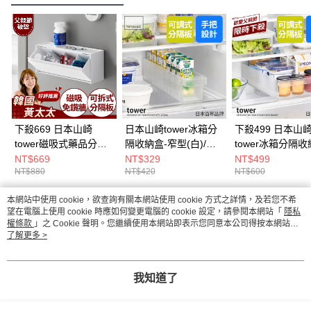
下殺669 日本山崎
日本山崎tower冰箱分
下殺499 日本山
tower磁吸式藥品分格
隔收納盒-窄型(白)/收
tower冰箱分隔收
收納盒(白)/分隔收納
納盒/分隔收納/冰箱收
寬型(白)/收納盒/
NT$669
NT$329
NT$499
NT$880
NT$420
NT$600
盒/小物收納盒/小物收
納
收納/冰箱收納
納
本網站中使用 cookie，欲查詢有關本網站使用 cookie 方式之詳情，及若您不希
熱門標籤
望在電腦上使用 cookie 時應如何變更電腦的 cookie 設定，請參閱本網站「
隱私
權條款
」之 Cookie 聲明。您繼續使用本網站即表示您同意本公司得按本網站使
用條款之 Cookie 聲明使用 cookie。
了解更多 >
我知道了