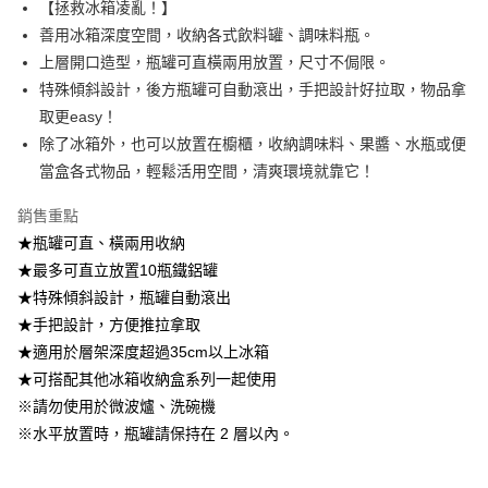
【拯救冰箱凌亂！】
善用冰箱深度空間，收納各式飲料罐、調味料瓶。
【注意事項】
1.本服務係由「台灣大哥大股份有限公司」（以下簡稱本公司）所提供，讓
上層開口造型，瓶罐可直橫兩用放置，尺寸不侷限。
用戶於交易時，得透過本服務購買商品或服務，並由商店將買賣／分期付款
特殊傾斜設計，後方瓶罐可自動滾出，手把設計好拉取，物品拿
買賣價金債權讓與本公司後，依約使用本公司帳單繳交帳款。
2.基於同意付款使用「大哥付你分期」之契約關係目的，商店將以您的個人
取更easy！
資料（包含姓名、電話或地址）提供予台灣大哥大進項蒐集、處理及利用，
除了冰箱外，也可以放置在櫥櫃，收納調味料、果醬、水瓶或便
由本公司與您本人進行分期帳單所需資料之確認、核對及更正。
當盒各式物品，輕鬆活用空間，清爽環境就靠它！
3.完整用戶服務條款，請詳閱以下連結：
https://oppay.tw/userRule
銷售重點
★瓶罐可直、橫兩用收納
★最多可直立放置10瓶鐵鋁罐
★特殊傾斜設計，瓶罐自動滾出
★手把設計，方便推拉拿取
★適用於層架深度超過35cm以上冰箱
★可搭配其他冰箱收納盒系列一起使用
※請勿使用於微波爐、洗碗機
※水平放置時，瓶罐請保持在 2 層以內。