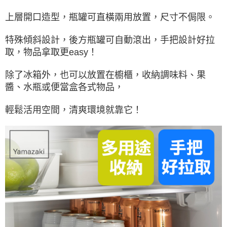
上層開口造型，瓶罐可直橫兩用放置，尺寸不侷限。
特殊傾斜設計，後方瓶罐可自動滾出，手把設計好拉
取，物品拿取更easy！
除了冰箱外，也可以放置在櫥櫃，收納調味料、果
醬、水瓶或便當盒各式物品，
輕鬆活用空間，清爽環境就靠它！