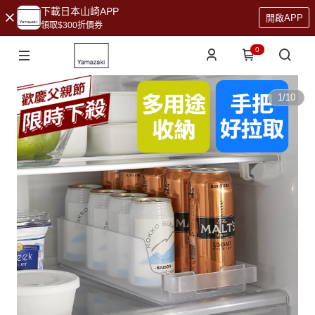
下載日本山崎APP
開啟APP
領取$300折價券
0
1
/
10