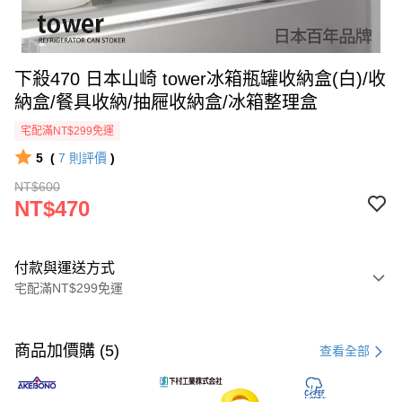
下殺470 日本山崎 tower冰箱瓶罐收納盒(白)/收
納盒/餐具收納/抽屜收納盒/冰箱整理盒
宅配滿NT$299免運
5
(
7
則評價
)
NT$600
NT$470
付款與運送方式
宅配滿NT$299免運
付款方式
信用卡一次付款
商品加價購 (5)
查看全部
LINE Pay