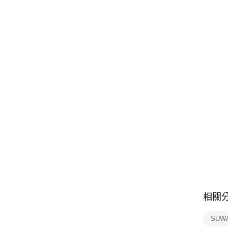
相關
SUW