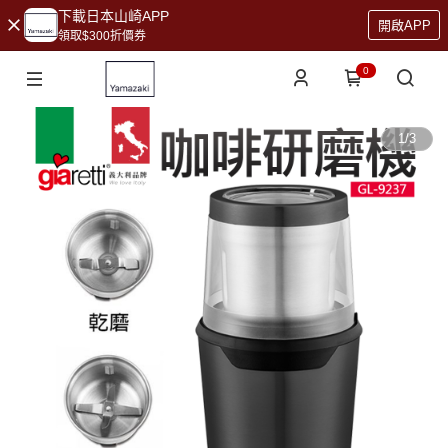
下載日本山崎APP
開啟APP
領取$300折價券
0
1
/
3