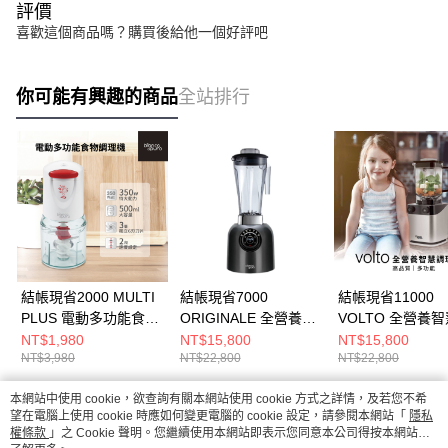
評價
喜歡這個商品嗎？購買後給他一個好評吧
你可能有興趣的商品
全站排行
結帳現省2000 MULTI
結帳現省7000
結帳現省11000
PLUS 電動多功能食物
ORIGINALE 全營養智
VOLTO 全營養
調理機/食物調理機/切
慧調理機/調理機/果汁
理機/調理機/果汁
NT$1,980
NT$15,800
NT$15,800
NT$3,980
NT$22,800
NT$22,800
碎機/料理機
機/全營養調理機
營養調理機
本網站中使用 cookie，欲查詢有關本網站使用 cookie 方式之詳情，及若您不希
熱門標籤
望在電腦上使用 cookie 時應如何變更電腦的 cookie 設定，請參閱本網站「
隱私
權條款
」之 Cookie 聲明。您繼續使用本網站即表示您同意本公司得按本網站使