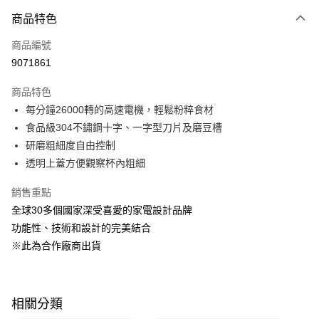
商品特色
Apple Pay
商品編號
悠遊付
9071861
Google Pay
商品特色
全盈+PAY
每分鐘26000轉的高速電機，輕鬆粉粹食材
大哥付你分期
食品級304不鏽鋼十字、一字型刀片及磨豆槽
相關說明
研磨粗細度自由控制
【大哥付你分期使用說明】
透明上蓋方便觀察杯內粗細
ATM付款
1.本服務由台灣大哥大提供，台灣大哥大用戶可立即使用無須另外申請。
2.付款方式選擇「大哥付你分期」，訂單成立後會自動跳轉到大哥付的交易
銷售重點
流程，驗證手機門號後，選擇欲分期的期數、繳款截止日，確認付款後即完
運送方式
全球30多個國家深受喜愛的家電設計品牌
成交易。
3.實際核准額度、可分期數及費用金額請依後續交易確認頁面所載為準。
宅配【父親節大回饋】限時$299免運
功能性、技術和設計的完美結合
4.訂單成立30分鐘內，如未前往確認交易或遇審核未通過，訂單將自動取
※此為合作廠商出貨
每筆NT$150，滿NT$299(含以上)免運費
消。如遇「轉專審核」未通過狀況，表示未達大哥付你分期系統評分，恕無
法說明評估內容。
【繳款方式說明】
1.分期款項不併入電信帳單，「大哥付你分期」於每月結算日後寄送繳費提
醒簡訊。
相關分類
2.透過簡訊連結打開帳單後，可選擇「超商條碼／台灣大直營門市／銀行轉