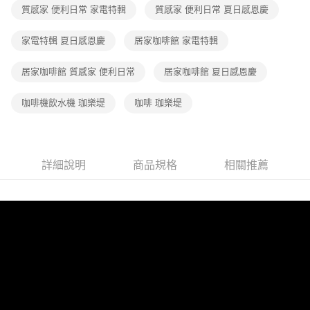
帳／街口支付／iPASS MONEY」等通路繳費。
質感家 便利日常 家電特輯
質感家 便利日常 夏日感恩慶
【注意事項】
家電特輯 夏日感恩慶
居家咖啡館 家電特輯
1.本服務係由「台灣大哥大股份有限公司」（以下簡稱本公司）所提供，讓
用戶於交易時，得透過本服務購買商品或服務，並由商店將買賣／分期付款
買賣價金債權讓與本公司後，依約使用本公司帳單繳交帳款。
居家咖啡館 質感家 便利日常
居家咖啡館 夏日感恩慶
2.基於同意付款使用「大哥付你分期」之契約關係目的，商店將以您的個人
資料（包含姓名、電話或地址）提供予台灣大哥大進項蒐集、處理及利用，
咖啡機飲水機 珈樂堤
咖啡 珈樂堤
由本公司與您本人進行分期帳單所需資料之確認、核對及更正。
3.完整用戶服務條款，請詳閱以下連結：
https://oppay.tw/userRule
詳細說明
商品規格
相關推薦