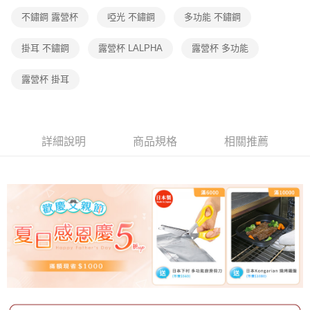
不鏽鋼 露營杯
啞光 不鏽鋼
多功能 不鏽鋼
【注意事項】
1.本服務係由「台灣大哥大股份有限公司」（以下簡稱本公司）所提供，讓
用戶於交易時，得透過本服務購買商品或服務，並由商店將買賣／分期付款
掛耳 不鏽鋼
露營杯 LALPHA
露營杯 多功能
買賣價金債權讓與本公司後，依約使用本公司帳單繳交帳款。
2.基於同意付款使用「大哥付你分期」之契約關係目的，商店將以您的個人
露營杯 掛耳
資料（包含姓名、電話或地址）提供予台灣大哥大進項蒐集、處理及利用，
由本公司與您本人進行分期帳單所需資料之確認、核對及更正。
3.完整用戶服務條款，請詳閱以下連結：
https://oppay.tw/userRule
詳細說明
商品規格
相關推薦