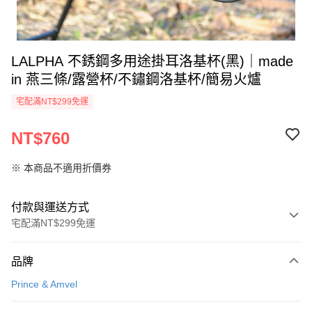
LALPHA 不銹鋼多用途掛耳洛基杯(黑)｜made
in 燕三條/露營杯/不鏽鋼洛基杯/簡易火爐
宅配滿NT$299免運
NT$760
※ 本商品不適用折價券
付款與運送方式
宅配滿NT$299免運
付款方式
品牌
信用卡一次付款
Prince & Amvel
LINE Pay