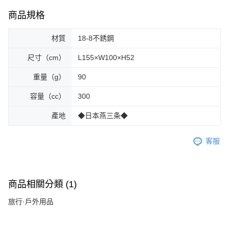
商品規格
材質
18-8不銹鋼
尺寸（cm）
L155×W100×H52
重量（g）
90
容量（cc）
300
產地
◆日本燕三条◆
客服
商品相關分類 (1)
旅行·戶外用品