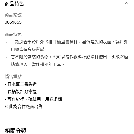
商品特色
Apple Pay
商品編號
悠遊付
9059053
Google Pay
商品特色
全盈+PAY
一款適合用於戶外的掛耳桶型露營杯，黑色啞光的表面，讓戶外
大哥付你分期
用餐富有高級質感。
相關說明
它不限於盛裝的食物，也可以當作飲料杯或湯杯使用，也能將酒
【大哥付你分期使用說明】
精爐放入，當作擋風的工具。
ATM付款
1.本服務由台灣大哥大提供，台灣大哥大用戶可立即使用無須另外申請。
2.付款方式選擇「大哥付你分期」，訂單成立後會自動跳轉到大哥付的交易
銷售重點
流程，驗證手機門號後，選擇欲分期的期數、繳款截止日，確認付款後即完
運送方式
- 日本燕三条製造
成交易。
3.實際核准額度、可分期數及費用金額請依後續交易確認頁面所載為準。
宅配【父親節大回饋】限時$299免運
- 長柄設計好拿握
4.訂單成立30分鐘內，如未前往確認交易或遇審核未通過，訂單將自動取
- 可作於杯、碗使用，用途多樣
每筆NT$150，滿NT$299(含以上)免運費
消。如遇「轉專審核」未通過狀況，表示未達大哥付你分期系統評分，恕無
法說明評估內容。
※此為合作廠商出貨
【繳款方式說明】
1.分期款項不併入電信帳單，「大哥付你分期」於每月結算日後寄送繳費提
醒簡訊。
2.透過簡訊連結打開帳單後，可選擇「超商條碼／台灣大直營門市／銀行轉
相關分類
帳／街口支付／iPASS MONEY」等通路繳費。