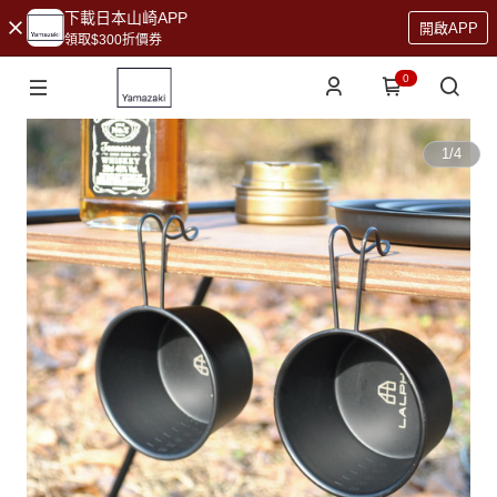
下載日本山崎APP
開啟APP
領取$300折價券
0
1
/
4