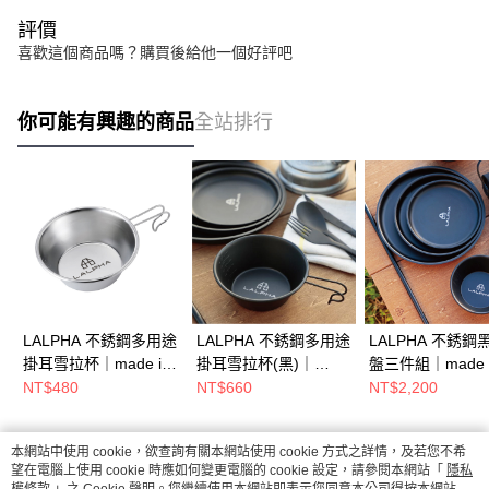
評價
喜歡這個商品嗎？購買後給他一個好評吧
你可能有興趣的商品
全站排行
LALPHA 不銹鋼多用途
LALPHA 不銹鋼多用途
LALPHA 不銹鋼
掛耳雪拉杯｜made in
掛耳雪拉杯(黑)｜
盤三件組｜made i
燕三條/露營杯/不鏽鋼
made in 燕三條/露營
三條/餐盤組/輕量
NT$480
NT$660
NT$2,200
雪拉杯/露營用品
杯/不鏽鋼雪拉杯/露營
組/露營用品
用品
本網站中使用 cookie，欲查詢有關本網站使用 cookie 方式之詳情，及若您不希
熱門標籤
望在電腦上使用 cookie 時應如何變更電腦的 cookie 設定，請參閱本網站「
隱私