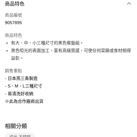
商品特色
Apple Pay
商品編號
悠遊付
9057895
Google Pay
商品特色
全盈+PAY
有大、中、小三種尺寸的黑色餐盤組。
大哥付你分期
黑色啞光的表面加工，富有高級質感，可使任何菜餚或食材相得
相關說明
益彰。
【大哥付你分期使用說明】
ATM付款
1.本服務由台灣大哥大提供，台灣大哥大用戶可立即使用無須另外申請。
銷售重點
2.付款方式選擇「大哥付你分期」，訂單成立後會自動跳轉到大哥付的交易
- 日本燕三条製造
流程，驗證手機門號後，選擇欲分期的期數、繳款截止日，確認付款後即完
運送方式
- S、M、L三種尺寸
成交易。
3.實際核准額度、可分期數及費用金額請依後續交易確認頁面所載為準。
宅配【父親節大回饋】限時$299免運
- 易清洗好收納
4.訂單成立30分鐘內，如未前往確認交易或遇審核未通過，訂單將自動取
※此為合作廠商出貨
每筆NT$150，滿NT$299(含以上)免運費
消。如遇「轉專審核」未通過狀況，表示未達大哥付你分期系統評分，恕無
法說明評估內容。
【繳款方式說明】
1.分期款項不併入電信帳單，「大哥付你分期」於每月結算日後寄送繳費提
醒簡訊。
相關分類
2.透過簡訊連結打開帳單後，可選擇「超商條碼／台灣大直營門市／銀行轉
帳／街口支付／iPASS MONEY」等通路繳費。
啞光 不鏽鋼