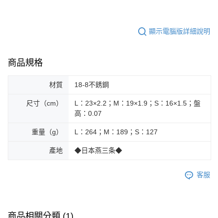
顯示電腦版詳細說明
商品規格
材質
18-8不銹鋼
尺寸（cm）
L：23×2.2；M：19×1.9；S：16×1.5；盤
高：0.07
重量（g）
L：264；M：189；S：127
產地
◆日本燕三条◆
客服
商品相關分類 (1)