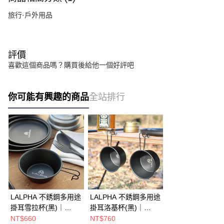
旅行·戶外用品
評價
喜歡這個商品嗎？購買後給他一個好評吧
你可能有興趣的商品
全站排行
LALPHA 不銹鋼多用途
LALPHA 不銹鋼多用途
掛耳雪拉杯(黑)｜
掛耳洛基杯(黑)｜
made in 燕三條/露營
made in 燕三條/露營
NT$660
NT$760