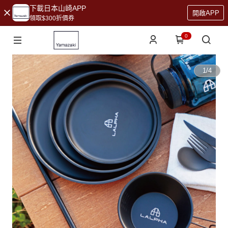
下載日本山崎APP
開啟APP
領取$300折價券
0
1
/
4