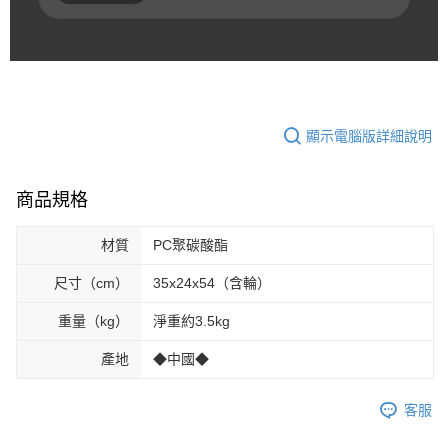
顯示電腦版詳細說明
商品規格
材質
PC聚碳酸酯
尺寸（cm）
35x24x54（含輪）
重量（kg）
淨重約3.5kg
產地
◆中國◆
客服