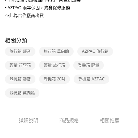
• YKK雙層防爆拉鍊行李箱，防盜抗爆裂
每筆NT$150，滿NT$299(含以上)免運費
消。如遇「轉專審核」未通過狀況，表示未達大哥付你分期系統評分，恕無
法說明評估內容。
• AZPAC 兩年保固，終身保修服務
【繳款方式說明】
※此為合作廠商出貨
1.分期款項不併入電信帳單，「大哥付你分期」於每月結算日後寄送繳費提
醒簡訊。
2.透過簡訊連結打開帳單後，可選擇「超商條碼／台灣大直營門市／銀行轉
帳／街口支付／iPASS MONEY」等通路繳費。
相關分類
【注意事項】
1.本服務係由「台灣大哥大股份有限公司」（以下簡稱本公司）所提供，讓
旅行箱 靜音
旅行箱 萬向輪
AZPAC 旅行箱
用戶於交易時，得透過本服務購買商品或服務，並由商店將買賣／分期付款
買賣價金債權讓與本公司後，依約使用本公司帳單繳交帳款。
輕量 行李箱
輕量 旅行箱
登機箱 輕量
2.基於同意付款使用「大哥付你分期」之契約關係目的，商店將以您的個人
資料（包含姓名、電話或地址）提供予台灣大哥大進項蒐集、處理及利用，
由本公司與您本人進行分期帳單所需資料之確認、核對及更正。
登機箱 靜音
登機箱 20吋
登機箱 AZPAC
3.完整用戶服務條款，請詳閱以下連結：
https://oppay.tw/userRule
登機箱 萬向輪
詳細說明
商品規格
相關推薦