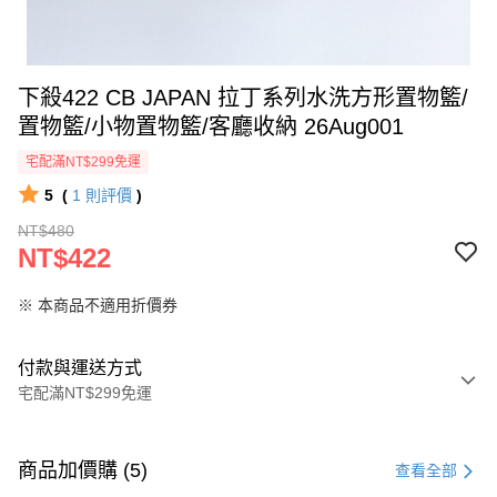
下殺422 CB JAPAN 拉丁系列水洗方形置物籃/
置物籃/小物置物籃/客廳收納 26Aug001
宅配滿NT$299免運
5
(
1
則評價
)
NT$480
NT$422
※ 本商品不適用折價券
付款與運送方式
宅配滿NT$299免運
付款方式
信用卡一次付款
商品加價購 (5)
查看全部