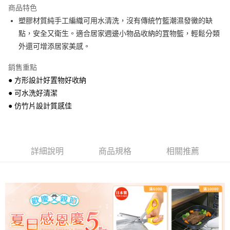
1.分期款項不併入電信帳單，「大哥付你分期」於每月結算日後寄送繳費提
商品特色
每筆NT$100，滿NT$499(含以上)免運費
醒簡訊。
塑膠材質純手工編織可用水清洗，沒有傳統竹籃潮濕發黴的缺
2.透過簡訊連結打開帳單後，可選擇「超商條碼／台灣大直營門市／銀行轉
7-11取貨付款
點，安全又衛生。適合居家週邊小物品收納的罝物籃，輕鬆分類
帳／街口支付／iPASS MONEY」等通路繳費。
每筆NT$100，滿NT$499(含以上)免運費
外還可增添居家美感。
【注意事項】
付款後7-11取貨
1.本服務係由「台灣大哥大股份有限公司」（以下簡稱本公司）所提供，讓
銷售重點
用戶於交易時，得透過本服務購買商品或服務，並由商店將買賣／分期付款
每筆NT$100，滿NT$499(含以上)免運費
● 方形設計好置物好收納
買賣價金債權讓與本公司後，依約使用本公司帳單繳交帳款。
2.基於同意付款使用「大哥付你分期」之契約關係目的，商店將以您的個人
● 可水洗好清潔
宅配【父親節大回饋】限時$299免運
資料（包含姓名、電話或地址）提供予台灣大哥大進項蒐集、處理及利用，
● 仿竹片設計質感佳
由本公司與您本人進行分期帳單所需資料之確認、核對及更正。
每筆NT$150，滿NT$299(含以上)免運費
3.完整用戶服務條款，請詳閱以下連結：
https://oppay.tw/userRule
詳細說明
商品規格
相關推薦