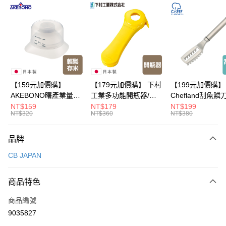
超商取貨付款
LINE Pay
Apple Pay
悠遊付
Google Pay
【159元加價購】
【179元加價購】 下村
【199元加價購】
AKEBONO曙產業量米
工業多功能開瓶器/開
Chefland刮魚鱗
全盈+PAY
杯漏斗組(白)/量米杯/
瓶器/餐廚用品/料理道
魚鱗器/廚房用品/
NT$159
NT$179
NT$199
NT$320
NT$360
NT$380
米桶/量米用具/任二件8
具/任二件8折
道具/任二件8折
大哥付你分期
折
相關說明
品牌
【大哥付你分期使用說明】
ATM付款
1.本服務由台灣大哥大提供，台灣大哥大用戶可立即使用無須另外申請。
CB JAPAN
2.付款方式選擇「大哥付你分期」，訂單成立後會自動跳轉到大哥付的交易
流程，驗證手機門號後，選擇欲分期的期數、繳款截止日，確認付款後即完
運送方式
成交易。
商品特色
3.實際核准額度、可分期數及費用金額請依後續交易確認頁面所載為準。
全家取貨付款
4.訂單成立30分鐘內，如未前往確認交易或遇審核未通過，訂單將自動取
商品編號
每筆NT$100，滿NT$499(含以上)免運費
消。如遇「轉專審核」未通過狀況，表示未達大哥付你分期系統評分，恕無
9035827
法說明評估內容。
付款後全家取貨
【繳款方式說明】