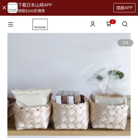
下載日本山崎APP
開啟APP
領取$300折價券
0
1
/
4