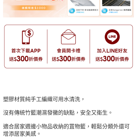
塑膠材質純手工編織可用水清洗，
沒有傳統竹籃潮濕發黴的缺點，安全又衛生。
適合居家週邊小物品收納的罝物籃，輕鬆分類外還可
增添居家美感。