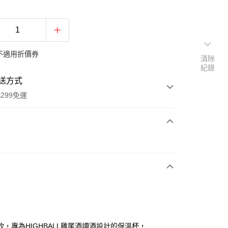
不適用折價券
清除
紀錄
送方式
299免運
次付款
付款
飲，專為HIGHBALL雞尾酒調酒設計的保溫杯，