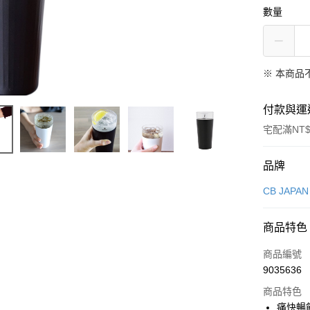
數量
※ 本商品
付款與運
宅配滿NT$
付款方式
品牌
信用卡一
CB JAPAN
超商取貨
商品特色
LINE Pay
商品編號
Apple Pay
9035636
商品特色
悠遊付
痛快暢