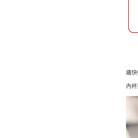
痛快
內杯