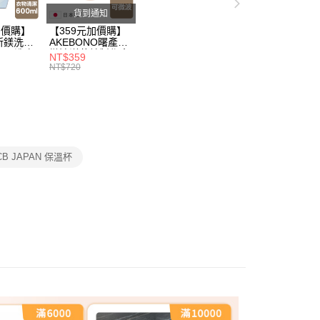
金債權讓與本公司後，依約使用本公司帳單繳交帳款。
00，滿NT$499(含以上)免運費
貨到通知
意付款使用「大哥付你分期」之契約關係目的，商店將以您的個人
含姓名、電話或地址）提供予台灣大哥大進項蒐集、處理及利
加價購】
【359元加價購】
節大回饋】限時$299免運
所鎂洗衣
AKEBONO曙產業
公司與您本人進行分期帳單所需資料之確認、核對及更正。
ml/洗衣
微波洋芋片製作盒/
戶服務條款，請詳閱以下連結：
https://oppay.tw/userRule
NT$359
50，滿NT$299(含以上)免運費
/洗衣用
料理盒/健康零食/
NT$720
8折
廚房工具/任二件8
折
CB JAPAN 保溫杯