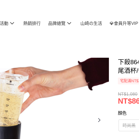
活動
熱銷排行
品牌總覽
山崎の生活
💎會員升等VIP
下殺86
尾酒杯/
宅配滿NT$
NT$1,080
NT$8
顏色
時尚黑