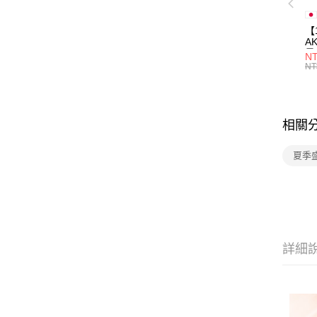
【
A
量
NT
量
NT
用
相關
夏季
詳細