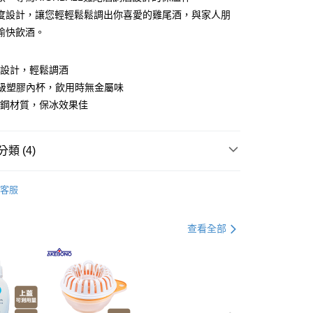
y
度設計，讓您輕輕鬆鬆調出你喜愛的雞尾酒，與家人朋
愉快飲酒。
分期
度設計，輕鬆調酒
an高級塑膠內杯，飲用時無金屬味
你分期使用說明】
由台灣大哥大提供，台灣大哥大用戶可立即使用無須另外申請。
鏽鋼材質，保冰效果佳
式選擇「大哥付你分期」，訂單成立後會自動跳轉到大哥付的交易
證手機門號後，選擇欲分期的期數、繳款截止日，確認付款後即
。
類 (4)
准額度、可分期數及費用金額請依後續交易確認頁面所載為準。
立30分鐘內，如未前往確認交易或遇審核未通過，訂單將自動取
付款
生活雜貨/療癒小物
「轉專審核」未通過狀況，表示未達大哥付你分期系統評分，恕
客服
00，滿NT$499(含以上)免運費
評估內容。
打】
▶超商取貨專區｜限時優惠
式說明】
家取貨
項不併入電信帳單，「大哥付你分期」於每月結算日後寄送繳費提
父親節 瘋殺5折up】
▶【限時加價購$159up】官網獨
查看全部
00，滿NT$499(含以上)免運費
訊連結打開帳單後，可選擇「超商條碼／台灣大直營門市／銀行轉
付／iPASS MONEY」等通路繳費。
付款
用品
項】
00，滿NT$499(含以上)免運費
係由「台灣大哥大股份有限公司」（以下簡稱本公司）所提供，讓
易時，得透過本服務購買商品或服務，並由商店將買賣／分期付
1取貨