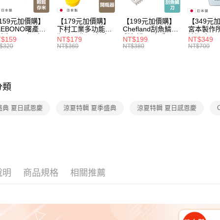
款買賣價
每筆NT$1
2.基於同
資料（包
159元加價購】
【179元加價購】
【199元加價購】
【349元
宅配【父親
KEBONO曙產業
下村工業多功能開
Chefland刮魚鱗刀/
宮本製作
用，由本
米杯漏斗組(白)/
瓶器/開瓶器/餐廚
刮魚鱗器/廚房用
清潔液600
3.完整用
$159
NT$179
NT$199
NT$349
每筆NT$1
米杯/米桶/量米
用品/料理道具/任
品/料理道具/任二
精/洗衣鎂
$320
NT$360
NT$380
NT$700
具/任二件8折
二件8折
件8折
品/任二件
分類
盛典 夏日感恩慶
涼夏特輯 夏季盛典
涼夏特輯 夏日感恩慶
說明
商品規格
相關推薦