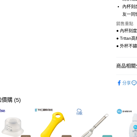
Google Pa
內杯刻
友一同
全盈+PAY
銷售重點
大哥付你
● 內杯刻
相關說明
● Trtt
【大哥付
ATM付款
1.本服務
● 外杯不
2.付款方
流程，驗
完成交易
運送方式
商品相關分
3.實際核
4.訂單成
全家取貨
生活用品
消。如遇
分享
每筆NT$1
無法說明
【本月主
【繳款方
付款後全
1.分期款
【🎉歡慶
價購 (5)
醒簡訊。
每筆NT$1
家搶購！
2.透過簡
帳／街口支
7-11取貨
旅行·戶外
【注意事
每筆NT$1
1.本服務
用戶於交
付款後7-1