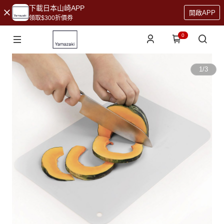
下載日本山崎APP
開啟APP
領取$300折價券
0
1
/
3