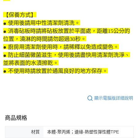
【保養方式】
使用後請用中性清潔劑清洗。
●
消毒砧板時請將砧板放置於平面處，距離
15
公分的
●
位置，澆淋的時間請勿超過
30
秒。
廚房用清潔劑使用時，請稀釋以免造成變色。
●
防止細菌黴菌滋生，使用後請盡快用清潔劑洗淨、
●
並將表面的水漬擦乾。
不使用時請放置於通風良好的地方保存。
●
顯示電腦版詳細說明
商品規格
材質
本體-聚丙烯；邊緣-熱塑性彈性體TPE