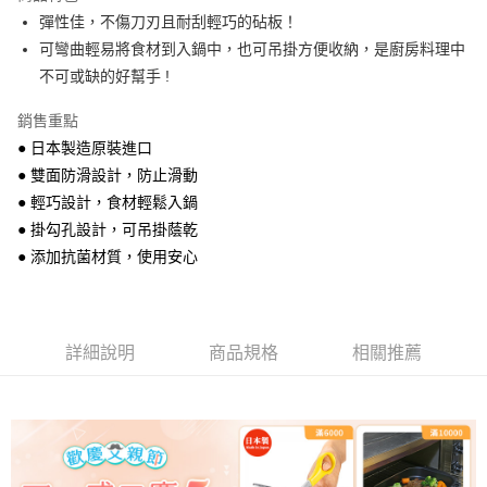
醒簡訊。
彈性佳，不傷刀刃且耐刮輕巧的砧板！
2.透過簡訊連結打開帳單後，可選擇「超商條碼／台灣大直營門市／銀行轉
7-11取貨付款
可彎曲輕易將食材到入鍋中，也可吊掛方便收納，是廚房料理中
帳／街口支付／iPASS MONEY」等通路繳費。
每筆NT$100，滿NT$499(含以上)免運費
不可或缺的好幫手 !
【注意事項】
付款後7-11取貨
1.本服務係由「台灣大哥大股份有限公司」（以下簡稱本公司）所提供，讓
銷售重點
用戶於交易時，得透過本服務購買商品或服務，並由商店將買賣／分期付款
每筆NT$100，滿NT$499(含以上)免運費
● 日本製造原裝進口
買賣價金債權讓與本公司後，依約使用本公司帳單繳交帳款。
2.基於同意付款使用「大哥付你分期」之契約關係目的，商店將以您的個人
● 雙面防滑設計，防止滑動
宅配【父親節大回饋】限時$299免運
資料（包含姓名、電話或地址）提供予台灣大哥大進項蒐集、處理及利用，
● 輕巧設計，食材輕鬆入鍋
由本公司與您本人進行分期帳單所需資料之確認、核對及更正。
每筆NT$150，滿NT$299(含以上)免運費
3.完整用戶服務條款，請詳閱以下連結：
https://oppay.tw/userRule
● 掛勾孔設計，可吊掛蔭乾
● 添加抗菌材質，使用安心
詳細說明
商品規格
相關推薦