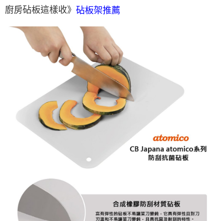
廚房砧板這樣收》
砧板架推薦