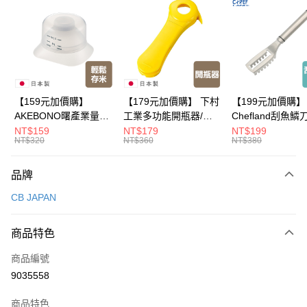
LINE Pay
Apple Pay
悠遊付
Google Pay
【159元加價購】
【179元加價購】 下村
【199元加價購】
AKEBONO曙產業量米
工業多功能開瓶器/開
Chefland刮魚鱗
全盈+PAY
杯漏斗組(白)/量米杯/
瓶器/餐廚用品/料理道
魚鱗器/廚房用品/
NT$159
NT$179
NT$199
NT$320
NT$360
NT$380
米桶/量米用具/任二件8
具/任二件8折
道具/任二件8折
大哥付你分期
折
相關說明
品牌
【大哥付你分期使用說明】
ATM付款
1.本服務由台灣大哥大提供，台灣大哥大用戶可立即使用無須另外申請。
CB JAPAN
2.付款方式選擇「大哥付你分期」，訂單成立後會自動跳轉到大哥付的交易
流程，驗證手機門號後，選擇欲分期的期數、繳款截止日，確認付款後即完
運送方式
成交易。
商品特色
3.實際核准額度、可分期數及費用金額請依後續交易確認頁面所載為準。
全家取貨付款
4.訂單成立30分鐘內，如未前往確認交易或遇審核未通過，訂單將自動取
商品編號
每筆NT$100，滿NT$499(含以上)免運費
消。如遇「轉專審核」未通過狀況，表示未達大哥付你分期系統評分，恕無
9035558
法說明評估內容。
付款後全家取貨
【繳款方式說明】
1.分期款項不併入電信帳單，「大哥付你分期」於每月結算日後寄送繳費提
商品特色
每筆NT$100，滿NT$499(含以上)免運費