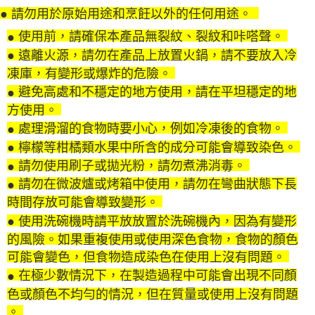
●
請勿用於原始用途和烹飪以外的任何用途。
使用前，請確保本產品無裂紋、裂紋和咔嗒聲。
●
遠離火源，請勿在產品上放置火鍋，請不要放入冷
●
凍庫，有變形或爆炸的危險。
避免高處和不穩定的地方使用，請在平坦穩定的地
●
方使用。
處理滑溜的食物時要小心，例如冷凍後的食物。
●
檸檬等柑橘類水果中所含的成分可能會導致染色。
●
請勿使用刷子或拋光粉，請勿煮沸消毒。
●
請勿在微波爐或烤箱中使用，請勿在彎曲狀態下長
●
時間存放可能會導致變形。
使用洗碗機時請平放放置於洗碗機內，因為有變形
●
的風險。如果重複使用或使用深色食物，食物的顏色
可能會變色，但食物造成染色在使用上沒有問題。
在極少數情況下，在製造過程中可能會出現不同顏
●
色或顏色不均勻的情況，但在質量或使用上沒有問題
。