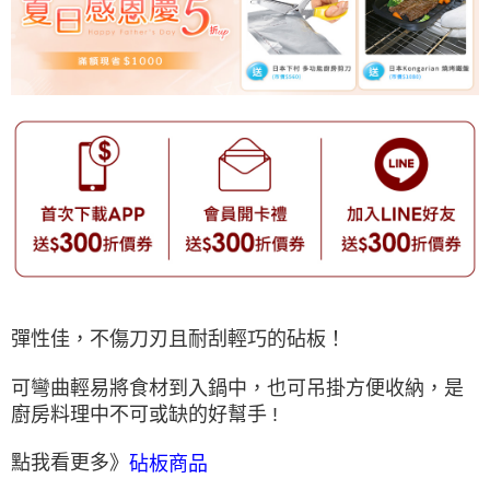
彈性佳，不傷刀刃且耐刮輕巧的砧板！
可彎曲輕易將食材到入鍋中，也可吊掛方便收納，是
廚房料理中不可或缺的好幫手 !
點我看更多》
砧板商品