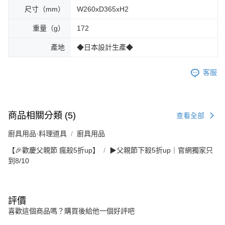
尺寸（mm）
W260xD365xH2
重量（g）
172
產地
◆日本設計生產◆
客服
商品相關分類 (5)
查看全部
廚具用品·料理道具
廚具用品
【🎉歡慶父親節 瘋殺5折up】
▶父親節下殺5折up｜官網獨家只
到8/10
評價
喜歡這個商品嗎？購買後給他一個好評吧