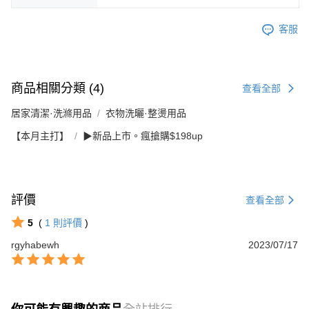
客服
商品相關分類 (4)
查看全部
居家清潔·洗滌用品
衣物洗曬·整燙用品
【本月主打】
▶新品上市。瘋搶購$198up
評價
查看全部
5
(
1
則評價
)
rgyhabewh
2023/07/17