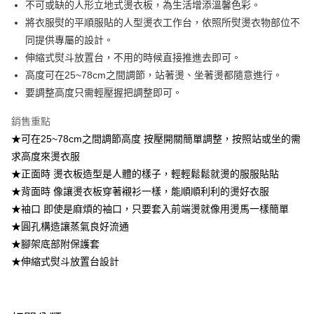
不可或缺的人形立地式燙衣板，為生活增添溫馨色彩。
將衣服熨的平順服貼的人型燙衣工作台，依照所熨燙衣物部位不
【注意事項】
1.本服務係由「台灣大哥大股份有限公司」（以下簡稱本公司）所提供，讓
同提供專屬的設計。
用戶於交易時，得透過本服務購買商品或服務，並由商店將買賣／分期付款
伸縮式熨斗放置台，不用的時候直接推進去即可。
買賣價金債權讓與本公司後，依約使用本公司帳單繳交帳款。
2.基於同意付款使用「大哥付你分期」之契約關係目的，商店將以您的個人
高度可在25~78cm之間調節，站著燙、坐著燙都隨意進行。
資料（包含姓名、電話或地址）提供予台灣大哥大進項蒐集、處理及利用，
要調整高度只需輕壓握把調整即可。
由本公司與您本人進行分期帳單所需資料之確認、核對及更正。
3.完整用戶服務條款，請詳閱以下連結：
https://oppay.tw/userRule
銷售重點
★可在25~78cm之間調節高度 按壓開關簡單調整，按照站或坐的需
求高度來燙衣服
★正面時 燙衣板造型是人體的樣子，輕輕鬆鬆就燙的服服貼貼
★背面時 像讓燙衣板穿著襯衫一樣，能順順利利的燙好衣服
★袖口 即使是麻煩的袖口，只要套入前端燙就像用燙馬一樣簡單
★圓孔構造讓蒸氣良好流通
★腳架底部附保護套
★伸縮式熨斗放置台設計