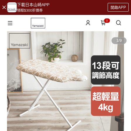
下載日本山崎APP
開啟APP
領取$300折價券
0
1
/
9