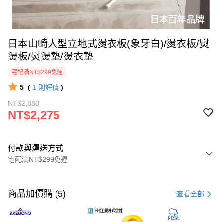
日本山崎人型立地式燙衣板(象牙白)/燙衣板/熨
燙板/熨燙墊/燙衣墊
宅配滿NT$299免運
5
(
1
則評價
)
NT$2,880
NT$2,275
付款與運送方式
宅配滿NT$299免運
付款方式
信用卡一次付款
商品加價購 (5)
查看全部
LINE Pay