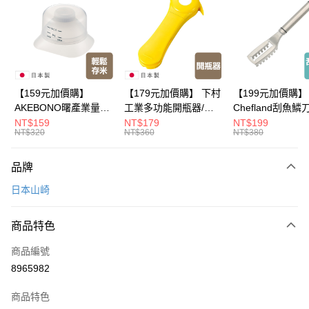
Apple Pay
悠遊付
Google Pay
全盈+PAY
【159元加價購】
【179元加價購】 下村
【199元加價購】
AKEBONO曙產業量米
工業多功能開瓶器/開
Chefland刮魚鱗
大哥付你分期
杯漏斗組(白)/量米杯/
瓶器/餐廚用品/料理道
魚鱗器/廚房用品/
NT$159
NT$179
NT$199
相關說明
NT$320
NT$360
NT$380
米桶/量米用具/任二件8
具/任二件8折
道具/任二件8折
【大哥付你分期使用說明】
折
ATM付款
1.本服務由台灣大哥大提供，台灣大哥大用戶可立即使用無須另外申請。
品牌
2.付款方式選擇「大哥付你分期」，訂單成立後會自動跳轉到大哥付的交易
流程，驗證手機門號後，選擇欲分期的期數、繳款截止日，確認付款後即完
運送方式
日本山崎
成交易。
3.實際核准額度、可分期數及費用金額請依後續交易確認頁面所載為準。
宅配【父親節大回饋】限時$299免運
4.訂單成立30分鐘內，如未前往確認交易或遇審核未通過，訂單將自動取
商品特色
每筆NT$150，滿NT$299(含以上)免運費
消。如遇「轉專審核」未通過狀況，表示未達大哥付你分期系統評分，恕無
法說明評估內容。
商品編號
【繳款方式說明】
8965982
1.分期款項不併入電信帳單，「大哥付你分期」於每月結算日後寄送繳費提
醒簡訊。
2.透過簡訊連結打開帳單後，可選擇「超商條碼／台灣大直營門市／銀行轉
商品特色
帳／街口支付／iPASS MONEY」等通路繳費。