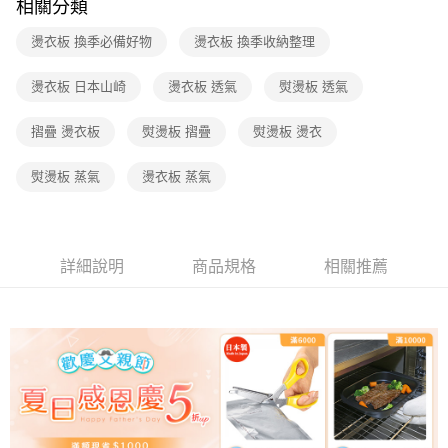
相關分類
燙衣板 換季必備好物
燙衣板 換季收納整理
燙衣板 日本山崎
燙衣板 透氣
熨燙板 透氣
摺疊 燙衣板
熨燙板 摺疊
熨燙板 燙衣
熨燙板 蒸氣
燙衣板 蒸氣
詳細說明
商品規格
相關推薦