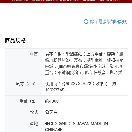
顯示電腦版詳細說明
商品規格
材質
表布：棉、聚酯纖維；上方平台、腳架：鑄
鐵加粉體烤漆；裏布：聚酯纖維；鈕扣按壓
區域：(凹凸吸震裏布)聚氨酯泡沫；熨斗放
置台：不鏽鋼(鍍鉻)；腳部保護套：聚乙烯
尺寸（cm）
使用時：約90X37X25-78；收納時：約
109X37X5
重量（g）
約4000
款式
象牙白
產地
◆DESIGNED IN JAPAN MADE IN
CHINA◆