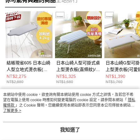
你可能有興趣的商品
全站排行
結帳現省605 日本山崎
日本山崎人型可掛式桌
日本山崎G型可掛
人型立地式燙衣板(閃
上型燙衣板(直條紋)/燙
上型燙衣板(可愛鈕
電銀)/燙衣板/熨燙板/
衣板/熨燙板/熨燙墊/燙
燙衣板/熨燙板/熨
NT$2,275
NT$1,325
NT$1,390
NT$2,880
NT$1,680
NT$1,760
熨燙墊/燙衣墊
衣墊
燙衣墊
本網站中使用 cookie，欲查詢有關本網站使用 cookie 方式之詳情，及若您不希
熱門標籤
望在電腦上使用 cookie 時應如何變更電腦的 cookie 設定，請參閱本網站「
隱私
權條款
」之 Cookie 聲明。您繼續使用本網站即表示您同意本公司得按本網站使
用條款之 Cookie 聲明使用 cookie。
了解更多 >
我知道了