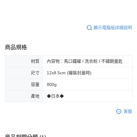
顯示電腦版詳細說明
商品規格
材質
內容物：馬口鐵罐 / 洗衣粉 / 不鏽鋼量匙
尺寸
12x8.5cm (罐裝封蓋時)
容量
800g
產地
◆日本◆
客服