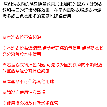
原創洗衣粉的除臭除菌效果加上加強的配方，針對衣
領和袖口的汙垢發揮效果，在室內風乾衣服或衣物泥
垢多或白色衣服多的家庭也建議使用
※
本洗衣粉不會起泡
※
本洗衣粉為濃縮型,請參考建議酌量使用 請將洗衣粉
充分溶解於水中使用
※
若擔心衣物掉色問題,可先取少量於衣物的不顯眼處
靜置觀察是否有掉色疑慮
※
本產品不可作為其他用途
※
請遵守使用注意事項
※
使用後必須放在乾燥處保管