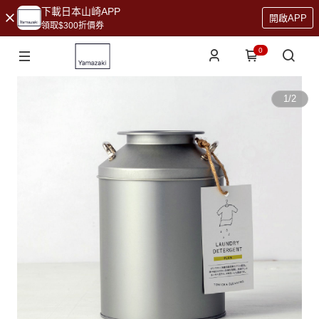
下載日本山崎APP
開啟APP
領取$300折價券
0
1
/
2