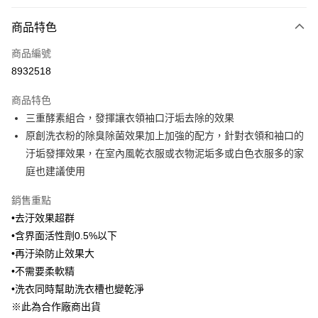
LINE Pay
商品特色
Apple Pay
商品編號
悠遊付
8932518
Google Pay
商品特色
全盈+PAY
三重酵素組合，發揮讓衣領袖口汙垢去除的效果
大哥付你分期
原創洗衣粉的除臭除菌效果加上加強的配方，針對衣領和袖口的
相關說明
汙垢發揮效果，在室內風乾衣服或衣物泥垢多或白色衣服多的家
【大哥付你分期使用說明】
庭也建議使用
ATM付款
1.本服務由台灣大哥大提供，台灣大哥大用戶可立即使用無須另外申請。
2.付款方式選擇「大哥付你分期」，訂單成立後會自動跳轉到大哥付的交易
銷售重點
流程，驗證手機門號後，選擇欲分期的期數、繳款截止日，確認付款後即完
運送方式
•去汙效果超群
成交易。
3.實際核准額度、可分期數及費用金額請依後續交易確認頁面所載為準。
宅配【父親節大回饋】限時$299免運
•含界面活性劑0.5%以下
4.訂單成立30分鐘內，如未前往確認交易或遇審核未通過，訂單將自動取
•再汙染防止效果大
每筆NT$150，滿NT$299(含以上)免運費
消。如遇「轉專審核」未通過狀況，表示未達大哥付你分期系統評分，恕無
法說明評估內容。
•不需要柔軟精
【繳款方式說明】
•洗衣同時幫助洗衣槽也變乾淨
1.分期款項不併入電信帳單，「大哥付你分期」於每月結算日後寄送繳費提
※此為合作廠商出貨
醒簡訊。