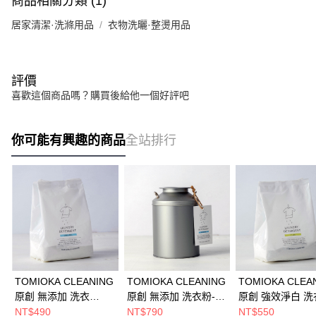
商品相關分類 (1)
居家清潔·洗滌用品
衣物洗曬·整燙用品
評價
喜歡這個商品嗎？購買後給他一個好評吧
你可能有興趣的商品
全站排行
TOMIOKA CLEANING
TOMIOKA CLEANING
TOMIOKA CLEA
原創 無添加 洗衣
原創 無添加 洗衣粉-牛
原創 強效淨白 洗
粉-800g補充包/無添加
奶罐裝800g(附小鐵
粉-800g補充包/
NT$490
NT$790
NT$550