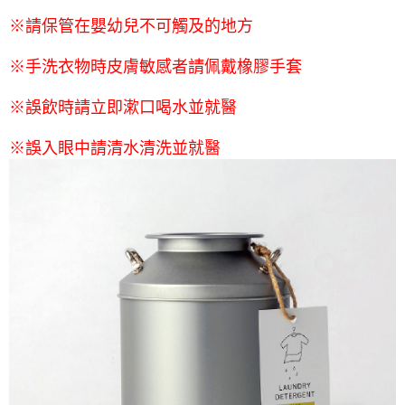
※
請保管在嬰幼兒不可觸及的地方
※
手洗衣物時皮膚敏感者請佩戴橡膠手套
※
誤飲時請立即漱口喝水並就醫
※
誤入眼中請清水清洗並就醫