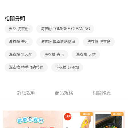
2.透過簡訊連結打開帳單後，可選擇「超商條碼／台灣大直營門市／銀行轉
帳／街口支付／iPASS MONEY」等通路繳費。
【注意事項】
相關分類
1.本服務係由「台灣大哥大股份有限公司」（以下簡稱本公司）所提供，讓
用戶於交易時，得透過本服務購買商品或服務，並由商店將買賣／分期付款
天然 洗衣粉
洗衣粉 TOMIOKA CLEANING
買賣價金債權讓與本公司後，依約使用本公司帳單繳交帳款。
2.基於同意付款使用「大哥付你分期」之契約關係目的，商店將以您的個人
洗衣粉 去污
洗衣粉 換季收納整理
洗衣粉 洗衣槽
資料（包含姓名、電話或地址）提供予台灣大哥大進項蒐集、處理及利用，
由本公司與您本人進行分期帳單所需資料之確認、核對及更正。
3.完整用戶服務條款，請詳閱以下連結：
https://oppay.tw/userRule
洗衣粉 無添加
洗衣槽 去污
洗衣槽 天然
洗衣槽 換季收納整理
洗衣槽 無添加
詳細說明
商品規格
相關推薦