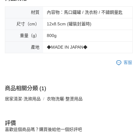
材質
內容物：馬口鐵罐 / 洗衣粉 / 不鏽鋼量匙
尺寸（cm）
12x8.5cm (罐裝封蓋時)
重量（g）
800g
產地
◆MADE IN JAPAN◆
客服
商品相關分類 (1)
居家清潔·洗滌用品
衣物洗曬·整燙用品
評價
喜歡這個商品嗎？購買後給他一個好評吧