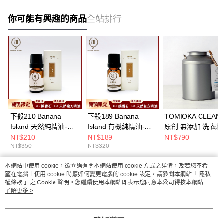
你可能有興趣的商品
全站排行
下殺210 Banana
下殺189 Banana
TOMIOKA CLEA
Island 天然純精油-茶
Island 有機純精油-有
原創 無添加 洗衣
樹/茶樹/香氛精油/居家
機甜橙/柑橘系/香氛精
奶罐裝800g(附小
NT$210
NT$189
NT$790
NT$350
NT$320
香氛
油/居家香氛
匙)/無添加洗衣粉
洗衣粉/有效去污
本網站中使用 cookie，欲查詢有關本網站使用 cookie 方式之詳情，及若您不希
粉
熱門標籤
望在電腦上使用 cookie 時應如何變更電腦的 cookie 設定，請參閱本網站「
隱私
權條款
」之 Cookie 聲明。您繼續使用本網站即表示您同意本公司得按本網站使
用條款之 Cookie 聲明使用 cookie。
了解更多 >