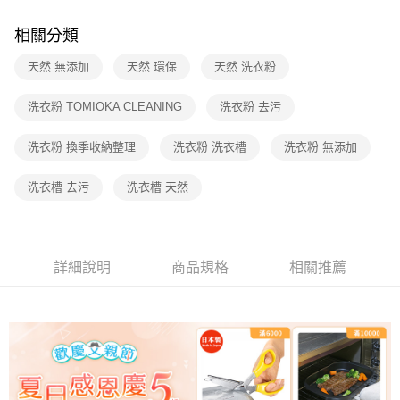
【注意事項】
相關分類
1.本服務係由「台灣大哥大股份有限公司」（以下簡稱本公司）所提供，讓
用戶於交易時，得透過本服務購買商品或服務，並由商店將買賣／分期付款
天然 無添加
天然 環保
天然 洗衣粉
買賣價金債權讓與本公司後，依約使用本公司帳單繳交帳款。
2.基於同意付款使用「大哥付你分期」之契約關係目的，商店將以您的個人
洗衣粉 TOMIOKA CLEANING
洗衣粉 去污
資料（包含姓名、電話或地址）提供予台灣大哥大進項蒐集、處理及利用，
由本公司與您本人進行分期帳單所需資料之確認、核對及更正。
3.完整用戶服務條款，請詳閱以下連結：
https://oppay.tw/userRule
洗衣粉 換季收納整理
洗衣粉 洗衣槽
洗衣粉 無添加
洗衣槽 去污
洗衣槽 天然
詳細說明
商品規格
相關推薦