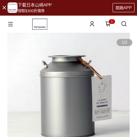
下載日本山崎APP
開啟APP
領取$300折價券
0
1
/
2