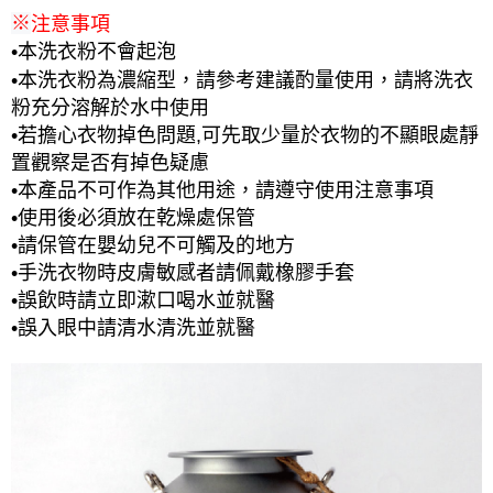
※
注意事項
•本洗衣粉不會起泡
•本洗衣粉為濃縮型，請參考建議酌量使用，請將洗衣
粉充分溶解於水中使用
•若擔心衣物掉色問題,可先取少量於衣物的不顯眼處靜
置觀察是否有掉色疑慮
•本產品不可作為其他用途，請遵守使用注意事項
•使用後必須放在乾燥處保管
•請保管在嬰幼兒不可觸及的地方
•手洗衣物時皮膚敏感者請佩戴橡膠手套
•誤飲時請立即漱口喝水並就醫
醫
•誤入眼中請清水清洗並就