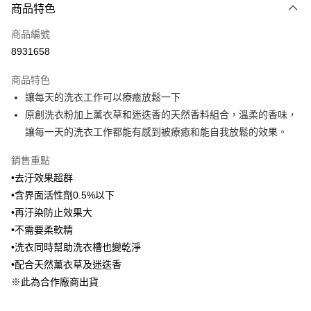
商品特色
Apple Pay
商品編號
悠遊付
8931658
Google Pay
商品特色
全盈+PAY
讓每天的洗衣工作可以療癒放鬆一下
大哥付你分期
原創洗衣粉加上薰衣草和迷迭香的天然香料組合，溫柔的香味，
相關說明
讓每一天的洗衣工作都能有感到被療癒和能自我放鬆的效果。
【大哥付你分期使用說明】
ATM付款
1.本服務由台灣大哥大提供，台灣大哥大用戶可立即使用無須另外申請。
銷售重點
2.付款方式選擇「大哥付你分期」，訂單成立後會自動跳轉到大哥付的交易
•去汙效果超群
流程，驗證手機門號後，選擇欲分期的期數、繳款截止日，確認付款後即完
運送方式
•含界面活性劑0.5%以下
成交易。
3.實際核准額度、可分期數及費用金額請依後續交易確認頁面所載為準。
宅配【父親節大回饋】限時$299免運
•再汙染防止效果大
4.訂單成立30分鐘內，如未前往確認交易或遇審核未通過，訂單將自動取
•不需要柔軟精
每筆NT$150，滿NT$299(含以上)免運費
消。如遇「轉專審核」未通過狀況，表示未達大哥付你分期系統評分，恕無
法說明評估內容。
•洗衣同時幫助洗衣槽也變乾淨
【繳款方式說明】
•配合天然薰衣草及迷迭香
1.分期款項不併入電信帳單，「大哥付你分期」於每月結算日後寄送繳費提
※此為合作廠商出貨
醒簡訊。
2.透過簡訊連結打開帳單後，可選擇「超商條碼／台灣大直營門市／銀行轉
帳／街口支付／iPASS MONEY」等通路繳費。