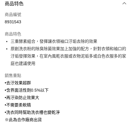
商品特色
Apple Pay
商品編號
悠遊付
8931543
Google Pay
商品特色
全盈+PAY
三重酵素組合，發揮讓衣領袖口汙垢去除的效果
大哥付你分期
原創洗衣粉的除臭除菌效果加上加強的配方，針對衣領和袖口的
相關說明
汙垢發揮效果，在室內風乾衣服或衣物泥垢多或白色衣服多的家
【大哥付你分期使用說明】
庭也建議使用
ATM付款
1.本服務由台灣大哥大提供，台灣大哥大用戶可立即使用無須另外申請。
2.付款方式選擇「大哥付你分期」，訂單成立後會自動跳轉到大哥付的交易
銷售重點
流程，驗證手機門號後，選擇欲分期的期數、繳款截止日，確認付款後即完
運送方式
•去汙效果超群
成交易。
3.實際核准額度、可分期數及費用金額請依後續交易確認頁面所載為準。
宅配【父親節大回饋】限時$299免運
•含界面活性劑0.5%以下
4.訂單成立30分鐘內，如未前往確認交易或遇審核未通過，訂單將自動取
•再汙染防止效果大
每筆NT$150，滿NT$299(含以上)免運費
消。如遇「轉專審核」未通過狀況，表示未達大哥付你分期系統評分，恕無
法說明評估內容。
•不需要柔軟精
【繳款方式說明】
•洗衣同時幫助洗衣槽也變乾淨
1.分期款項不併入電信帳單，「大哥付你分期」於每月結算日後寄送繳費提
※此為合作廠商出貨
醒簡訊。
2.透過簡訊連結打開帳單後，可選擇「超商條碼／台灣大直營門市／銀行轉
帳／街口支付／iPASS MONEY」等通路繳費。