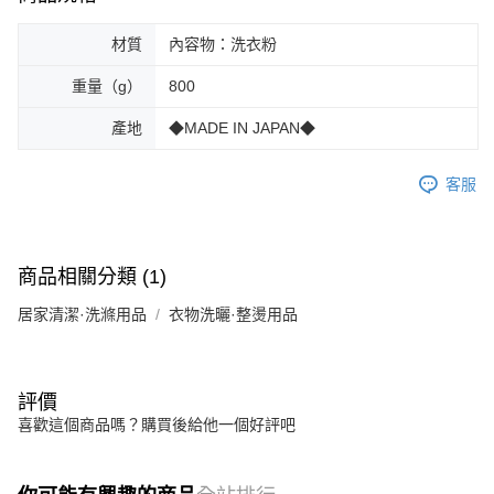
材質
內容物：洗衣粉
重量（g）
800
產地
◆MADE IN JAPAN◆
客服
商品相關分類 (1)
居家清潔·洗滌用品
衣物洗曬·整燙用品
評價
喜歡這個商品嗎？購買後給他一個好評吧