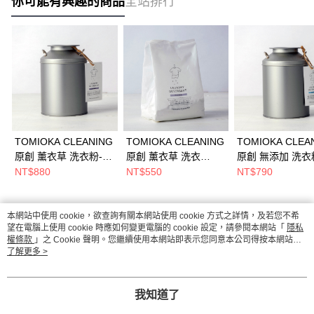
你可能有興趣的商品
全站排行
TOMIOKA CLEANING
TOMIOKA CLEANING
TOMIOKA CLEA
原創 薰衣草 洗衣粉-牛
原創 薰衣草 洗衣
原創 無添加 洗衣
奶罐裝800g(附小鐵
粉-800g補充包/環保洗
奶罐裝800g(附小
NT$880
NT$550
NT$790
匙)/環保洗衣粉/天然洗
衣粉/天然洗衣粉
匙)/無添加洗衣粉
衣粉
洗衣粉/有效去污
粉
本網站中使用 cookie，欲查詢有關本網站使用 cookie 方式之詳情，及若您不希
熱門標籤
望在電腦上使用 cookie 時應如何變更電腦的 cookie 設定，請參閱本網站「
隱私
權條款
」之 Cookie 聲明。您繼續使用本網站即表示您同意本公司得按本網站使
用條款之 Cookie 聲明使用 cookie。
了解更多 >
我知道了