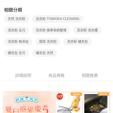
【注意事項】
相關分類
1.本服務係由「台灣大哥大股份有限公司」（以下簡稱本公司）所提供，讓
用戶於交易時，得透過本服務購買商品或服務，並由商店將買賣／分期付款
天然 洗衣粉
洗衣粉 TOMIOKA CLEANING
買賣價金債權讓與本公司後，依約使用本公司帳單繳交帳款。
2.基於同意付款使用「大哥付你分期」之契約關係目的，商店將以您的個人
洗衣粉 去污
洗衣粉 換季收納整理
洗衣粉 洗衣槽
資料（包含姓名、電話或地址）提供予台灣大哥大進項蒐集、處理及利用，
由本公司與您本人進行分期帳單所需資料之確認、核對及更正。
3.完整用戶服務條款，請詳閱以下連結：
https://oppay.tw/userRule
洗衣粉 無添加
環保 洗衣粉
洗衣粉 補充包
補充包 去污
補充包 天然
詳細說明
商品規格
相關推薦