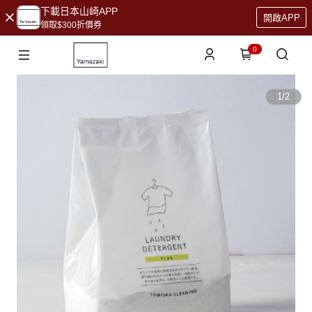
下載日本山崎APP
開啟APP
領取$300折價券
0
1
/
2