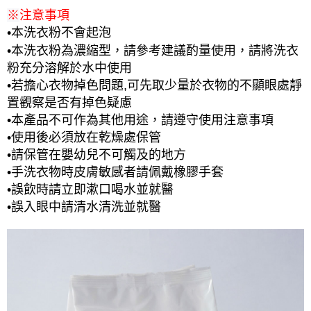
※
注意事項
•本洗衣粉不會起泡
•本洗衣粉為濃縮型，請參考建議酌量使用，請將洗衣
粉充分溶解於水中使用
•若擔心衣物掉色問題,可先取少量於衣物的不顯眼處靜
置觀察是否有掉色疑慮
•本產品不可作為其他用途，請遵守使用注意事項
•使用後必須放在乾燥處保管
•請保管在嬰幼兒不可觸及的地方
•手洗衣物時皮膚敏感者請佩戴橡膠手套
•誤飲時請立即漱口喝水並就醫
•誤入眼中請清水清洗並就醫