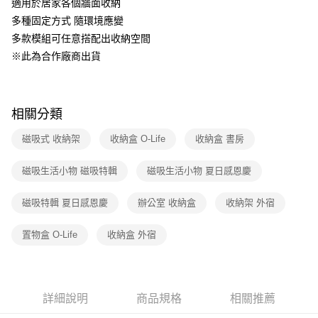
適用於居家各個牆面收納
1.分期款項不併入電信帳單，「大哥付你分期」於每月結算日後寄送繳費提
多種固定方式 隨環境應變
醒簡訊。
2.透過簡訊連結打開帳單後，可選擇「超商條碼／台灣大直營門市／銀行轉
多款模組可任意搭配出收納空間
帳／街口支付／iPASS MONEY」等通路繳費。
※此為合作廠商出貨
【注意事項】
1.本服務係由「台灣大哥大股份有限公司」（以下簡稱本公司）所提供，讓
用戶於交易時，得透過本服務購買商品或服務，並由商店將買賣／分期付款
買賣價金債權讓與本公司後，依約使用本公司帳單繳交帳款。
相關分類
2.基於同意付款使用「大哥付你分期」之契約關係目的，商店將以您的個人
資料（包含姓名、電話或地址）提供予台灣大哥大進項蒐集、處理及利用，
磁吸式 收納架
收納盒 O-Life
收納盒 書房
由本公司與您本人進行分期帳單所需資料之確認、核對及更正。
3.完整用戶服務條款，請詳閱以下連結：
https://oppay.tw/userRule
磁吸生活小物 磁吸特輯
磁吸生活小物 夏日感恩慶
磁吸特輯 夏日感恩慶
辦公室 收納盒
收納架 外宿
置物盒 O-Life
收納盒 外宿
詳細說明
商品規格
相關推薦