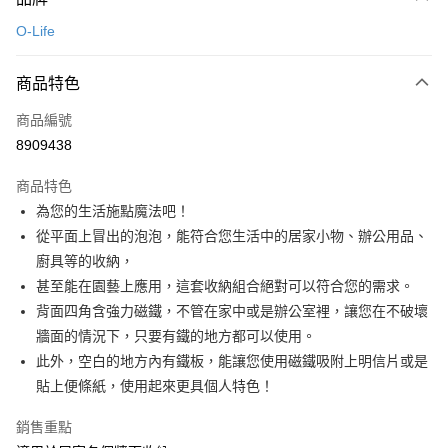
信用卡一次付款
O-Life
LINE Pay
商品特色
Apple Pay
商品編號
悠遊付
8909438
Google Pay
商品特色
全盈+PAY
為您的生活施點魔法吧！
大哥付你分期
從平面上冒出的泡泡，能符合您生活中的居家小物、辦公用品、
相關說明
廚具等的收納，
【大哥付你分期使用說明】
甚至能在園藝上應用，這套收納組合絕對可以符合您的需求。
ATM付款
1.本服務由台灣大哥大提供，台灣大哥大用戶可立即使用無須另外申請。
背面四角含強力磁鐵，不管在家中或是辦公室裡，讓您在不破壞
2.付款方式選擇「大哥付你分期」，訂單成立後會自動跳轉到大哥付的交易
流程，驗證手機門號後，選擇欲分期的期數、繳款截止日，確認付款後即完
牆面的情況下，只要有鐵的地方都可以使用。
運送方式
成交易。
此外，空白的地方內有鐵板，能讓您使用磁鐵吸附上明信片或是
3.實際核准額度、可分期數及費用金額請依後續交易確認頁面所載為準。
宅配【父親節大回饋】限時$299免運
貼上便條紙，使用起來更具個人特色！
4.訂單成立30分鐘內，如未前往確認交易或遇審核未通過，訂單將自動取
每筆NT$150，滿NT$299(含以上)免運費
消。如遇「轉專審核」未通過狀況，表示未達大哥付你分期系統評分，恕無
法說明評估內容。
銷售重點
【繳款方式說明】