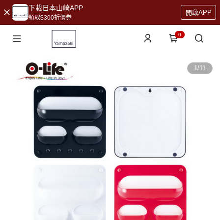
下載日本山崎APP
開啟APP
領取$300折價券
0
1
/
11