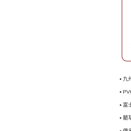
▪ 
▪ 
▪ 
▪ 
▪ 