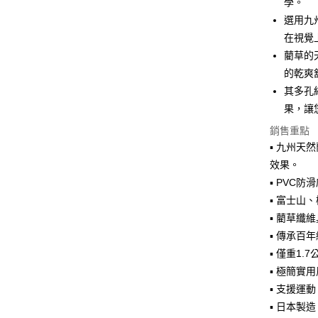
學。
大哥付你
選用九
相關說明
【大哥付
在視覺
ATM付款
1.本服務
藺草的
2.付款方
的乾爽
流程，驗
完成交易
其多孔
運送方式
3.實際核
果，讓
4.訂單成
宅配【父親
消。如遇
銷售重點
每筆NT$1
無法說明
▪ 九州天
【繳款方
1.分期款
效果。
醒簡訊。
▪ PVC
2.透過簡
▪ 富士山
帳／街口支
▪ 藺草纖
【注意事
▪ 傳承百
1.本服務
用戶於交
▪ 僅重1
款買賣價
▪ 極簡實
2.基於同
▪ 支援運
資料（包
用，由本
▪ 日本製
3.完整用