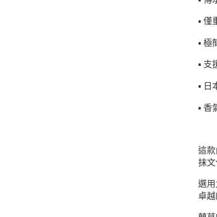
▪ 
▪ 
▪ 
▪ 
▪ 
這款
抹文
選用
卓越