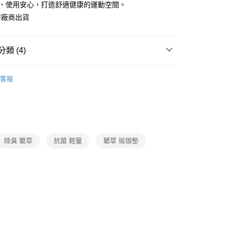
然、使用安心，打造舒適健康的運動空間。
作廠商出貨
類 (4)
生活雜貨/療癒小物
客服
打】
▶新品上市。瘋搶購$198up
父親節 瘋殺5折up】
▶父親節下殺5折up｜官網獨家只
父親節 瘋殺5折up】
▶歡慶父親節 ，全館瘋殺5折up
除臭 藺草
抗菌 輕量
藺草 瑜珈墊