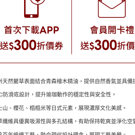
九州天然藺草表面結合青森檜木精油，提供自然香氣並具
PVC防滑底設計，提升瑜珈動作的穩定性與安全性。
富士山、櫻花、榻榻米等日式元素，展現濃厚文化美感。
藺草纖維具優異吸濕性與多孔結構，有助保持乾爽並淨化空
傳承百年編織工藝，融合現代設計理念，展現工藝美學。