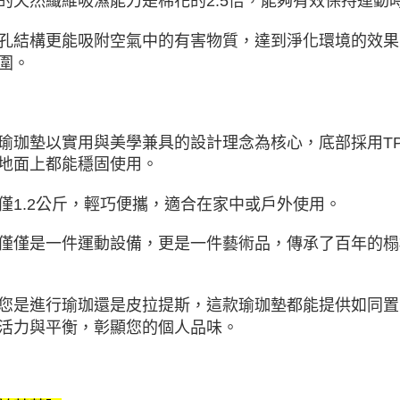
的天然纖維吸濕能力是棉花的2.5倍，能夠有效保持運動
孔結構更能吸附空氣中的有害物質，達到淨化環境的效果
圍。
瑜珈墊以實用與美學兼具的設計理念為核心，底部採用T
地面上都能穩固使用。
僅1.2公斤，輕巧便攜，適合在家中或戶外使用。
僅僅是一件運動設備，更是一件藝術品，傳承了百年的榻
您是進行瑜珈還是皮拉提斯，這款瑜珈墊都能提供如同置
活力與平衡，彰顯您的個人品味。