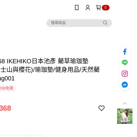
0
68 IKEHIKO日本池彥 藺草瑜珈墊
(富士山與櫻花)/瑜珈墊/健身用品/天然藺
ug001
299免運
368