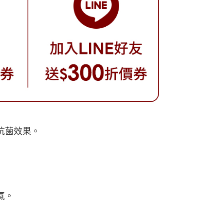
備抗菌效果。
氣。