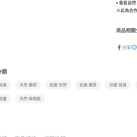
▪ 香氣自
※此為合
商品相關分
生活用品
分享
【本月主
【🎉歡慶
到8/10
分類
【🎉歡慶
除臭
天然 藺草
抗菌 天然
抗菌 藺草
抗菌 除臭
輕量
天然 瑜珈墊