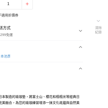
不適用折價券
送方式
清除
紀錄
299免運
次付款
O日本池彥
y
日本製造的瑜珈墊，將富士山、櫻花和榻榻米等經典日
完美融合，為您的瑜珈練習增添一抹文化底蘊與自然美