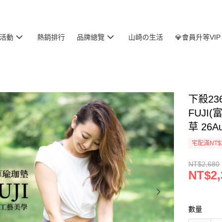
活動
熱銷排行
品牌總覽
山崎の生活
💎會員升等VIP
下殺23
FUJI
草 26A
宅配滿NT$
NT$2,680
NT$2,
數量