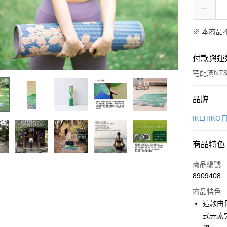
※ 本商品
付款與運
宅配滿NT$
付款方式
品牌
信用卡一
IKEHIK
LINE Pay
商品特色
Apple Pay
商品編號
悠遊付
8909408
商品特色
Google Pa
這款由
全盈+PAY
式元素