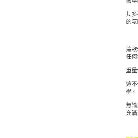
藺草
其多
的氛
這款
任何
重量
這不
學。
無論
充滿