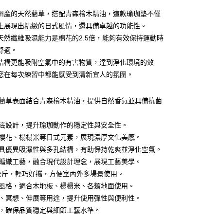
分期
州產的天然藺草，搭配青森檜木精油，這款瑜珈墊不僅
你分期使用說明】
上展現出精緻的日式風情，還具備卓越的功能性。
由台灣大哥大提供，台灣大哥大用戶可立即使用無須另外申請。
天然纖維吸濕能力是棉花的2.5倍，能夠有效保持運動時
式選擇「大哥付你分期」，訂單成立後會自動跳轉到大哥付的交易
舒適。
證手機門號後，選擇欲分期的期數、繳款截止日，確認付款後即
。
結構更能吸附空氣中的有害物質，達到淨化環境的效
准額度、可分期數及費用金額請依後續交易確認頁面所載為準。
您在每次練習中都能感受到清新宜人的氛圍。
立30分鐘內，如未前往確認交易或遇審核未通過，訂單將自動取
節大回饋】限時$299免運
「轉專審核」未通過狀況，表示未達大哥付你分期系統評分，恕
50，滿NT$299(含以上)免運費
評估內容。
然藺草表面結合青森檜木精油，提供自然香氣並具備抗菌
式說明】
項不併入電信帳單，「大哥付你分期」於每月結算日後寄送繳費提
防滑底設計，提升瑜珈動作的穩定性與安全性。
訊連結打開帳單後，可選擇「超商條碼／台灣大直營門市／銀行轉
、櫻花、榻榻米等日式元素，展現濃厚文化美感。
付／iPASS MONEY」等通路繳費。
維具優異吸濕性與多孔結構，有助保持乾爽並淨化空氣。
項】
年編織工藝，融合現代設計理念，展現工藝美學。
係由「台灣大哥大股份有限公司」（以下簡稱本公司）所提供，讓
易時，得透過本服務購買商品或服務，並由商店將買賣／分期付
.7公斤，輕巧好攜，方便室內外多場景使用。
金債權讓與本公司後，依約使用本公司帳單繳交帳款。
用風格，適合木地板、榻榻米、各類地面使用。
意付款使用「大哥付你分期」之契約關係目的，商店將以您的個人
動、冥想、伸展等用途，提升使用彈性與便利性。
含姓名、電話或地址）提供予台灣大哥大進項蒐集、處理及利
公司與您本人進行分期帳單所需資料之確認、核對及更正。
造，確保品質穩定與細節工藝水準。
戶服務條款，請詳閱以下連結：
https://oppay.tw/userRule