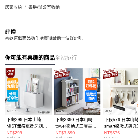
居家收納
書房/辦公室收納
評價
喜歡這個商品嗎？購買後給他一個好評吧
你可能有興趣的商品
全站排行
下殺299 日本山崎
下殺3390 日本山崎
下殺576 日本山
MIST無痕壁掛牙刷架/
tower移動式三層書架
smart磁吸式鑰
牙刷收納架/無痕貼收
(白)/移動式書架/書架/
架(白)/門後掛勾/
NT$299
NT$3,390
NT$576