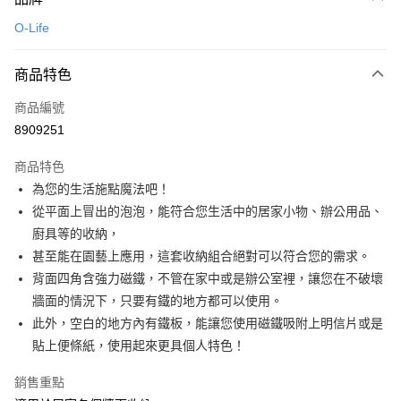
信用卡一次付款
O-Life
LINE Pay
商品特色
Apple Pay
商品編號
悠遊付
8909251
Google Pay
商品特色
全盈+PAY
為您的生活施點魔法吧！
大哥付你分期
從平面上冒出的泡泡，能符合您生活中的居家小物、辦公用品、
相關說明
廚具等的收納，
【大哥付你分期使用說明】
甚至能在園藝上應用，這套收納組合絕對可以符合您的需求。
ATM付款
1.本服務由台灣大哥大提供，台灣大哥大用戶可立即使用無須另外申請。
背面四角含強力磁鐵，不管在家中或是辦公室裡，讓您在不破壞
2.付款方式選擇「大哥付你分期」，訂單成立後會自動跳轉到大哥付的交易
流程，驗證手機門號後，選擇欲分期的期數、繳款截止日，確認付款後即完
牆面的情況下，只要有鐵的地方都可以使用。
運送方式
成交易。
此外，空白的地方內有鐵板，能讓您使用磁鐵吸附上明信片或是
3.實際核准額度、可分期數及費用金額請依後續交易確認頁面所載為準。
宅配【父親節大回饋】限時$299免運
貼上便條紙，使用起來更具個人特色！
4.訂單成立30分鐘內，如未前往確認交易或遇審核未通過，訂單將自動取
每筆NT$150，滿NT$299(含以上)免運費
消。如遇「轉專審核」未通過狀況，表示未達大哥付你分期系統評分，恕無
法說明評估內容。
銷售重點
【繳款方式說明】