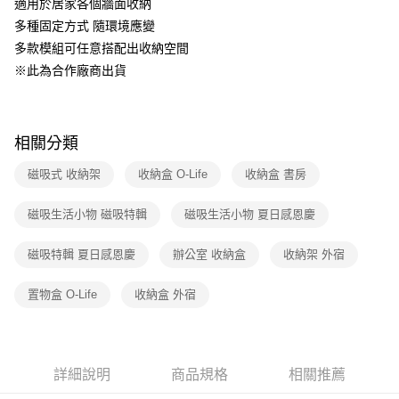
適用於居家各個牆面收納
1.分期款項不併入電信帳單，「大哥付你分期」於每月結算日後寄送繳費提
多種固定方式 隨環境應變
醒簡訊。
2.透過簡訊連結打開帳單後，可選擇「超商條碼／台灣大直營門市／銀行轉
多款模組可任意搭配出收納空間
帳／街口支付／iPASS MONEY」等通路繳費。
※此為合作廠商出貨
【注意事項】
1.本服務係由「台灣大哥大股份有限公司」（以下簡稱本公司）所提供，讓
用戶於交易時，得透過本服務購買商品或服務，並由商店將買賣／分期付款
買賣價金債權讓與本公司後，依約使用本公司帳單繳交帳款。
相關分類
2.基於同意付款使用「大哥付你分期」之契約關係目的，商店將以您的個人
資料（包含姓名、電話或地址）提供予台灣大哥大進項蒐集、處理及利用，
磁吸式 收納架
收納盒 O-Life
收納盒 書房
由本公司與您本人進行分期帳單所需資料之確認、核對及更正。
3.完整用戶服務條款，請詳閱以下連結：
https://oppay.tw/userRule
磁吸生活小物 磁吸特輯
磁吸生活小物 夏日感恩慶
磁吸特輯 夏日感恩慶
辦公室 收納盒
收納架 外宿
置物盒 O-Life
收納盒 外宿
詳細說明
商品規格
相關推薦