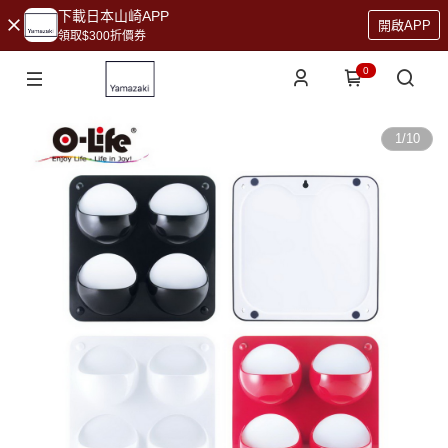
下載日本山崎APP
開啟APP
領取$300折價券
0
1
/
10