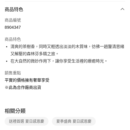
商品特色
Apple Pay
商品編號
悠遊付
8904347
Google Pay
商品特色
全盈+PAY
清爽的茶樹香，同時又輕透出淡淡的木質味，彷彿一趟釐清思緒
大哥付你分期
又解壓的森林芬多精之旅。
相關說明
在大自然的微妙作用下，讓你享受生活裡的療癒時光。
【大哥付你分期使用說明】
ATM付款
1.本服務由台灣大哥大提供，台灣大哥大用戶可立即使用無須另外申請。
銷售重點
2.付款方式選擇「大哥付你分期」，訂單成立後會自動跳轉到大哥付的交易
平實的價格擁有奢華享受
流程，驗證手機門號後，選擇欲分期的期數、繳款截止日，確認付款後即完
運送方式
※此為合作廠商出貨
成交易。
3.實際核准額度、可分期數及費用金額請依後續交易確認頁面所載為準。
宅配【父親節大回饋】限時$299免運
4.訂單成立30分鐘內，如未前往確認交易或遇審核未通過，訂單將自動取
每筆NT$150，滿NT$299(含以上)免運費
消。如遇「轉專審核」未通過狀況，表示未達大哥付你分期系統評分，恕無
法說明評估內容。
相關分類
【繳款方式說明】
1.分期款項不併入電信帳單，「大哥付你分期」於每月結算日後寄送繳費提
送禮首選 夏日感恩慶
夏季盛典 夏日感恩慶
醒簡訊。
2.透過簡訊連結打開帳單後，可選擇「超商條碼／台灣大直營門市／銀行轉