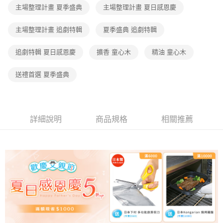
帳／街口支付／iPASS MONEY」等通路繳費。
主場整理計畫 夏季盛典
主場整理計畫 夏日感恩慶
【注意事項】
主場整理計畫 追劇特輯
夏季盛典 追劇特輯
1.本服務係由「台灣大哥大股份有限公司」（以下簡稱本公司）所提供，讓
用戶於交易時，得透過本服務購買商品或服務，並由商店將買賣／分期付款
買賣價金債權讓與本公司後，依約使用本公司帳單繳交帳款。
追劇特輯 夏日感恩慶
擴香 童心木
精油 童心木
2.基於同意付款使用「大哥付你分期」之契約關係目的，商店將以您的個人
資料（包含姓名、電話或地址）提供予台灣大哥大進項蒐集、處理及利用，
送禮首選 夏季盛典
由本公司與您本人進行分期帳單所需資料之確認、核對及更正。
3.完整用戶服務條款，請詳閱以下連結：
https://oppay.tw/userRule
詳細說明
商品規格
相關推薦