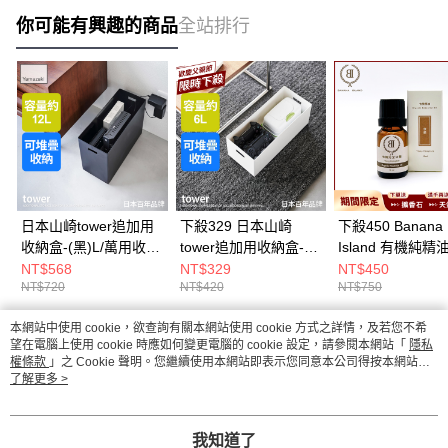
你可能有興趣的商品
全站排行
日本山崎tower追加用
下殺329 日本山崎
下殺450 Banana
收納盒-(黑)L/萬用收納
tower追加用收納盒-
Island 有機純精
盒/手把收納盒/儲物盒
(白)S/萬用收納盒/手把
機依蘭/依蘭精油/
NT$568
NT$329
NT$450
NT$720
NT$420
NT$750
收納盒/儲物盒
精油/居家香氛
本網站中使用 cookie，欲查詢有關本網站使用 cookie 方式之詳情，及若您不希
熱門標籤
望在電腦上使用 cookie 時應如何變更電腦的 cookie 設定，請參閱本網站「
隱私
權條款
」之 Cookie 聲明。您繼續使用本網站即表示您同意本公司得按本網站使
用條款之 Cookie 聲明使用 cookie。
了解更多 >
我知道了