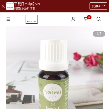
下載日本山崎APP
開啟APP
領取$300折價券
0
1
/
2