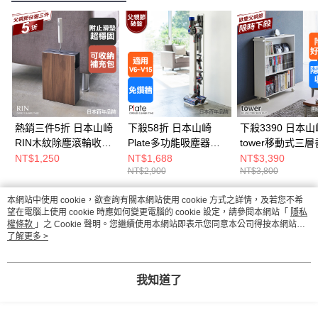
熱銷三件5折 日本山崎
下殺58折 日本山崎
下殺3390 日本山
RIN木紋除塵滾輪收納
Plate多功能吸塵器收
tower移動式三
架(黑)/除塵滾輪收納
納架(白)/日本Dyson吸
(白)/移動式書架/
NT$1,250
NT$1,688
NT$3,390
NT$2,900
NT$3,800
架/除塵滾輪/膠黏拖把
塵器收納架第一品牌/
多功能書架
收納/客廳收納
戴森收納架/立式吸塵
本網站中使用 cookie，欲查詢有關本網站使用 cookie 方式之詳情，及若您不希
器
熱門標籤
望在電腦上使用 cookie 時應如何變更電腦的 cookie 設定，請參閱本網站「
隱私
權條款
」之 Cookie 聲明。您繼續使用本網站即表示您同意本公司得按本網站使
用條款之 Cookie 聲明使用 cookie。
了解更多 >
我知道了