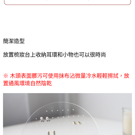
簡潔造型
放置梳妝台上收納耳環和小物也可以很時尚
木頭表面髒污可使用抹布沾微量冷水輕輕擦拭，放
※
置通風環境自然陰乾