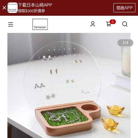
下載日本山崎APP
開啟APP
領取$300折價券
0
1
/
4