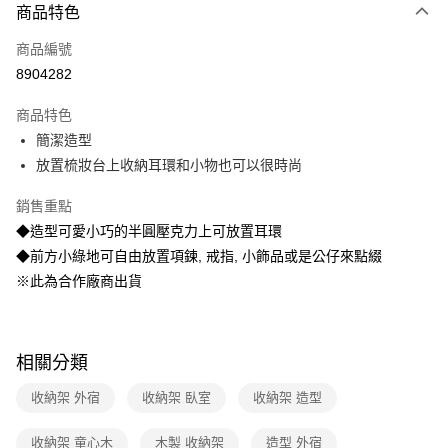
商品特色
Apple Pay
商品編號
悠遊付
8904282
Google Pay
商品特色
全盈+PAY
簡潔造型
大哥付你分期
放置梳妝台上收納耳環和小物也可以很時尚
相關說明
銷售重點
【大哥付你分期使用說明】
ATM付款
1.本服務由台灣大哥大提供，台灣大哥大用戶可立即使用無須另外申請。
◆造型可愛小巧的半圓壓克力上可放置耳環
2.付款方式選擇「大哥付你分期」，訂單成立後會自動跳轉到大哥付的交易
◆前方小綠地可自由放置項鍊, 戒指, 小飾品或是公仔來點綴
流程，驗證手機門號後，選擇欲分期的期數、繳款截止日，確認付款後即完
運送方式
※此為合作廠商出貨
成交易。
3.實際核准額度、可分期數及費用金額請依後續交易確認頁面所載為準。
宅配【父親節大回饋】限時$299免運
4.訂單成立30分鐘內，如未前往確認交易或遇審核未通過，訂單將自動取
每筆NT$150，滿NT$299(含以上)免運費
消。如遇「轉專審核」未通過狀況，表示未達大哥付你分期系統評分，恕無
法說明評估內容。
相關分類
【繳款方式說明】
1.分期款項不併入電信帳單，「大哥付你分期」於每月結算日後寄送繳費提
收納架 外宿
收納架 臥室
收納架 造型
醒簡訊。
2.透過簡訊連結打開帳單後，可選擇「超商條碼／台灣大直營門市／銀行轉
帳／街口支付／iPASS MONEY」等通路繳費。
收納架 童心木
木製 收納架
造型 外宿