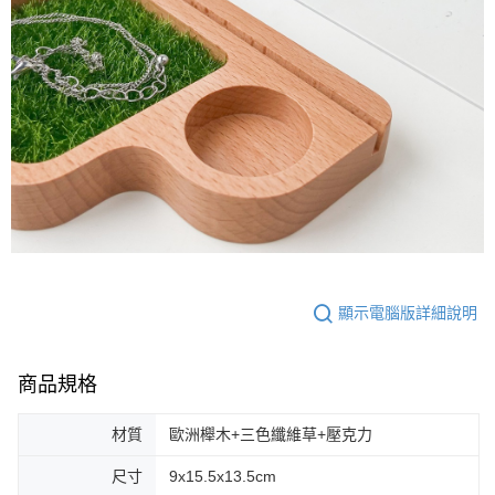
顯示電腦版詳細說明
商品規格
材質
歐洲櫸木+三色纖維草+壓克力
尺寸
9x15.5x13.5cm