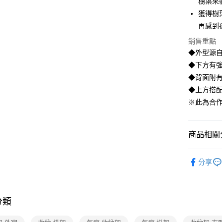
樹葉來
相關說明
【大哥付
獲得樹
ATM付款
1.本服務
再感到
2.付款方
流程，驗
銷售重點
完成交易
運送方式
◆外型源
3.實際核
◆下方有
4.訂單成
宅配【父親
消。如遇
◆背面附
每筆NT$1
無法說明
◆上方搭
【繳款方
1.分期款
※此為合
醒簡訊。
2.透過簡
帳／街口支
商品相關分
【注意事
生活用品
1.本服務
分享
用戶於交
居家收納
款買賣價
2.基於同
居家收納
資料（包
用，由本
分類
【🎉歡慶
3.完整用
【本月主