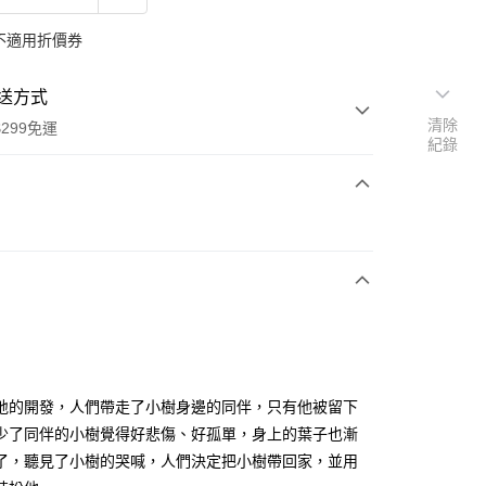
不適用折價券
送方式
清除
299免運
紀錄
次付款
y
地的開發，人們帶走了小樹身邊的同伴，只有他被留下
少了同伴的小樹覺得好悲傷、好孤單，身上的葉子也漸
了，聽見了小樹的哭喊，人們決定把小樹帶回家，並用
分期