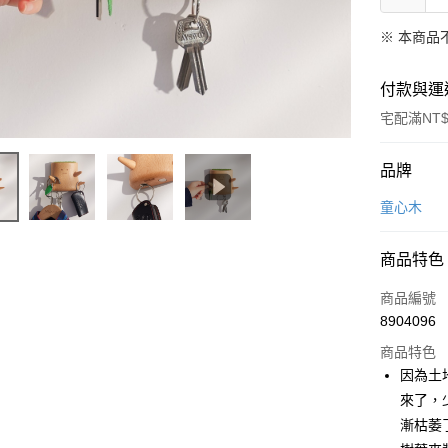
※ 本商品
付款與運
宅配滿NT$
付款方式
品牌
信用卡一
童心木
LINE Pay
商品特色
Apple Pay
商品編號
悠遊付
8904096
商品特色
Google Pa
因為土
全盈+PAY
來了，
漸枯萎
大哥付你