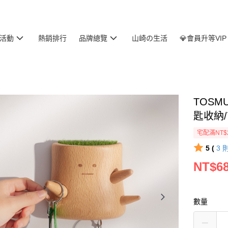
活動
熱銷排行
品牌總覽
山崎の生活
💎會員升等VIP
TOS
匙收納
宅配滿NT$
5 (
3
NT$6
數量