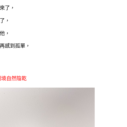
來了，
了，
他，
再感到孤單，
環境自然陰乾