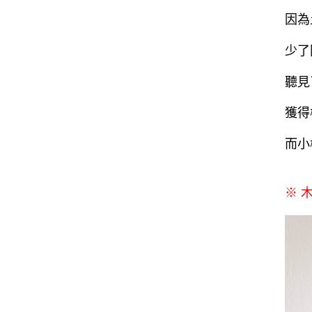
因為
少了
聽見
獲得
而小
※