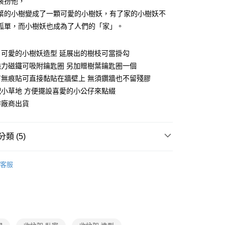
裝扮他，
你分期使用說明】
葉的小樹變成了一顆可愛的小樹妖，有了家的小樹妖不
由台灣大哥大提供，台灣大哥大用戶可立即使用無須另外申請。
孤單，而小樹妖也成為了人們的「家」。
式選擇「大哥付你分期」，訂單成立後會自動跳轉到大哥付的交易
證手機門號後，選擇欲分期的期數、繳款截止日，確認付款後即
。
自可愛的小樹妖造型 延展出的樹枝可當掛勾
准額度、可分期數及費用金額請依後續交易確認頁面所載為準。
強力磁鐵可吸附鑰匙圈 另加贈樹葉鑰匙圈一個
立30分鐘內，如未前往確認交易或遇審核未通過，訂單將自動取
節大回饋】限時$299免運
「轉專審核」未通過狀況，表示未達大哥付你分期系統評分，恕
有無痕貼可直接黏貼在牆壁上 無須鑽牆也不留殘膠
50，滿NT$299(含以上)免運費
評估內容。
配小草地 方便擺設喜愛的小公仔來點綴
式說明】
項不併入電信帳單，「大哥付你分期」於每月結算日後寄送繳費提
作廠商出貨
訊連結打開帳單後，可選擇「超商條碼／台灣大直營門市／銀行轉
付／iPASS MONEY」等通路繳費。
類 (5)
項】
生活雜貨/療癒小物
係由「台灣大哥大股份有限公司」（以下簡稱本公司）所提供，讓
客服
易時，得透過本服務購買商品或服務，並由商店將買賣／分期付
臥室收納
金債權讓與本公司後，依約使用本公司帳單繳交帳款。
意付款使用「大哥付你分期」之契約關係目的，商店將以您的個人
玄關收納
含姓名、電話或地址）提供予台灣大哥大進項蒐集、處理及利
公司與您本人進行分期帳單所需資料之確認、核對及更正。
父親節 瘋殺5折up】
▶歡慶父親節 ，全館瘋殺5折up
戶服務條款，請詳閱以下連結：
https://oppay.tw/userRule
打】
▶外宿/開學必備｜大人氣好物推薦