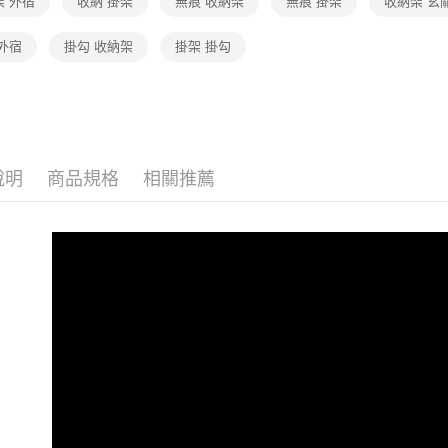
架 外宿
收納 掛架
無痕 收納架
無痕 掛架
收納架 玄
外宿
掛勾 收納架
掛架 掛勾
說明
商品規格
相關推薦