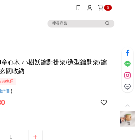
0
MU童心木 小樹妖鑰匙掛架/造型鑰匙架/鑰
/玄關收納
299免運
則評價
)
80