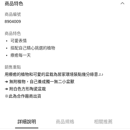
商品特色
Apple Pay
商品編號
悠遊付
8904009
Google Pay
商品特色
全盈+PAY
可愛表情
大哥付你分期
搭配自己精心挑選的植物
相關說明
療癒每一天
【大哥付你分期使用說明】
ATM付款
1.本服務由台灣大哥大提供，台灣大哥大用戶可立即使用無須另外申請。
銷售重點
2.付款方式選擇「大哥付你分期」，訂單成立後會自動跳轉到大哥付的交易
用療癒的植物和可愛的盆栽為居家環境裝點幾分綠意♫♪
流程，驗證手機門號後，選擇欲分期的期數、繳款截止日，確認付款後即完
運送方式
➜ 無附植物，自己養成獨一無二小盆獸
成交易。
3.實際核准額度、可分期數及費用金額請依後續交易確認頁面所載為準。
宅配【父親節大回饋】限時$299免運
➜ 附白色方形陶瓷盆栽
4.訂單成立30分鐘內，如未前往確認交易或遇審核未通過，訂單將自動取
※此為合作廠商出貨
每筆NT$150，滿NT$299(含以上)免運費
消。如遇「轉專審核」未通過狀況，表示未達大哥付你分期系統評分，恕無
法說明評估內容。
【繳款方式說明】
1.分期款項不併入電信帳單，「大哥付你分期」於每月結算日後寄送繳費提
醒簡訊。
詳細說明
商品規格
相關推薦
2.透過簡訊連結打開帳單後，可選擇「超商條碼／台灣大直營門市／銀行轉
帳／街口支付／iPASS MONEY」等通路繳費。