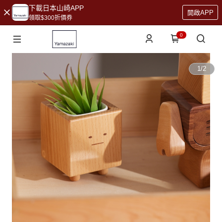
下載日本山崎APP
開啟APP
領取$300折價券
0
1
/
2