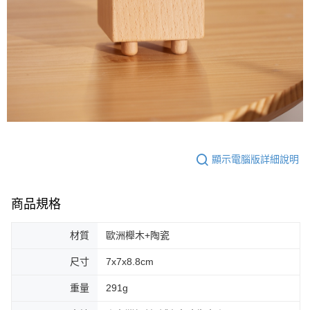
顯示電腦版詳細說明
商品規格
材質
歐洲櫸木+陶瓷
尺寸
7x7x8.8cm
重量
291g