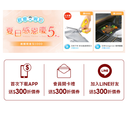
【注意事項】
1.本服務係由「台灣大哥大股份有限公司」（以下簡稱本公司）所提供，讓
用戶於交易時，得透過本服務購買商品或服務，並由商店將買賣／分期付款
買賣價金債權讓與本公司後，依約使用本公司帳單繳交帳款。
2.基於同意付款使用「大哥付你分期」之契約關係目的，商店將以您的個人
資料（包含姓名、電話或地址）提供予台灣大哥大進項蒐集、處理及利用，
由本公司與您本人進行分期帳單所需資料之確認、核對及更正。
3.完整用戶服務條款，請詳閱以下連結：
https://oppay.tw/userRule