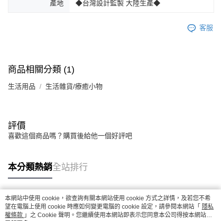
產地
◆台灣設計監製 大陸生產◆
客服
商品相關分類 (1)
生活用品
生活雜貨/療癒小物
評價
喜歡這個商品嗎？購買後給他一個好評吧
本分類熱銷
全站排行
本網站中使用 cookie，欲查詢有關本網站使用 cookie 方式之詳情，及若您不希
熱門標籤
望在電腦上使用 cookie 時應如何變更電腦的 cookie 設定，請參閱本網站「
隱私
權條款
」之 Cookie 聲明。您繼續使用本網站即表示您同意本公司得按本網站使