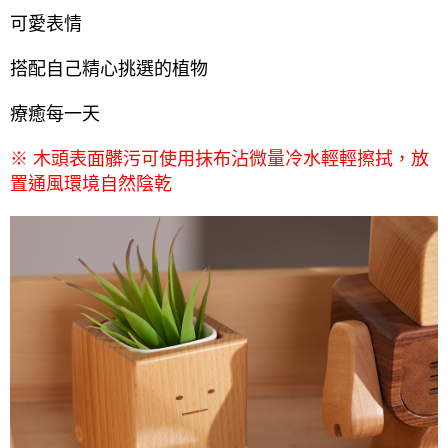
可愛表情
搭配自己精心挑選的植物
療癒每一天
木頭表面髒污可使用抹布沾微量冷水輕輕擦拭，放
※
置通風環境自然陰乾