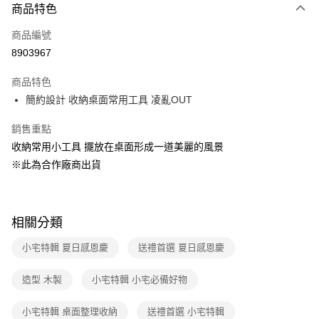
商品特色
Apple Pay
商品編號
悠遊付
8903967
Google Pay
商品特色
全盈+PAY
簡約設計 收納桌面常用工具 凌亂OUT
大哥付你分期
銷售重點
相關說明
收納常用小工具 擺放在桌面形成一道美麗的風景
【大哥付你分期使用說明】
ATM付款
1.本服務由台灣大哥大提供，台灣大哥大用戶可立即使用無須另外申請。
※此為合作廠商出貨
2.付款方式選擇「大哥付你分期」，訂單成立後會自動跳轉到大哥付的交易
流程，驗證手機門號後，選擇欲分期的期數、繳款截止日，確認付款後即完
運送方式
成交易。
3.實際核准額度、可分期數及費用金額請依後續交易確認頁面所載為準。
宅配【父親節大回饋】限時$299免運
相關分類
4.訂單成立30分鐘內，如未前往確認交易或遇審核未通過，訂單將自動取
每筆NT$150，滿NT$299(含以上)免運費
消。如遇「轉專審核」未通過狀況，表示未達大哥付你分期系統評分，恕無
小宅特輯 夏日感恩慶
送禮首選 夏日感恩慶
法說明評估內容。
【繳款方式說明】
1.分期款項不併入電信帳單，「大哥付你分期」於每月結算日後寄送繳費提
造型 木製
小宅特輯 小宅必備好物
醒簡訊。
2.透過簡訊連結打開帳單後，可選擇「超商條碼／台灣大直營門市／銀行轉
小宅特輯 桌面整理收納
送禮首選 小宅特輯
帳／街口支付／iPASS MONEY」等通路繳費。