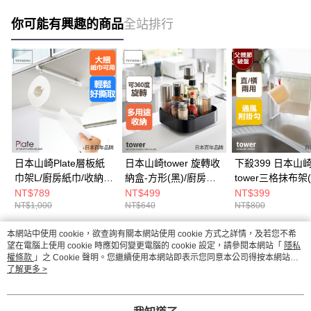
你可能有興趣的商品
全站排行
日本山崎Plate層板紙
日本山崎tower 旋轉收
下殺399 日本山
巾架L/廚房紙巾/收納
納盒-方形(黑)/廚房收
tower三格抹布架(
架/廚房收納/層板收納
納盒/調味料架/廚房收
抹布架/抹布收納/
NT$789
NT$499
NT$399
NT$1,000
NT$640
NT$800
納
收納架/毛巾架
本網站中使用 cookie，欲查詢有關本網站使用 cookie 方式之詳情，及若您不希
熱門標籤
望在電腦上使用 cookie 時應如何變更電腦的 cookie 設定，請參閱本網站「
隱私
權條款
」之 Cookie 聲明。您繼續使用本網站即表示您同意本公司得按本網站使
用條款之 Cookie 聲明使用 cookie。
了解更多 >