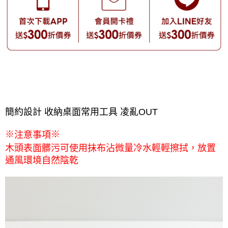
簡約設計 收納桌面常用工具 凌亂OUT
※
※
注意事項
木頭表面髒污可使用抹布沾微量冷水輕輕擦拭，放置
通風環境自然陰乾