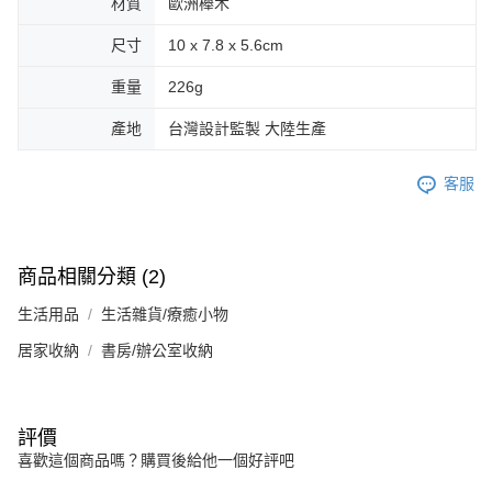
材質
歐洲櫸木
尺寸
10 x 7.8 x 5.6cm
重量
226g
產地
台灣設計監製 大陸生產
客服
商品相關分類 (2)
生活用品
生活雜貨/療癒小物
居家收納
書房/辦公室收納
評價
喜歡這個商品嗎？購買後給他一個好評吧