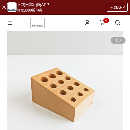
下載日本山崎APP
開啟APP
領取$300折價券
0
1
/
3