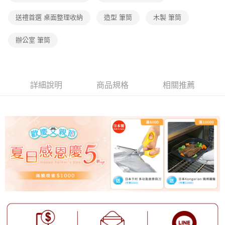
【注意事項】
送禮首選 桌面整理收納
造型 筆筒
木製 筆筒
1.本服務係由「台灣大哥大股份有限公司」（以下簡稱本公司）所提供，讓
用戶於交易時，得透過本服務購買商品或服務，並由商店將買賣／分期付款
辦公室 筆筒
買賣價金債權讓與本公司後，依約使用本公司帳單繳交帳款。
2.基於同意付款使用「大哥付你分期」之契約關係目的，商店將以您的個人
資料（包含姓名、電話或地址）提供予台灣大哥大進項蒐集、處理及利用，
由本公司與您本人進行分期帳單所需資料之確認、核對及更正。
3.完整用戶服務條款，請詳閱以下連結：
https://oppay.tw/userRule
詳細說明
商品規格
相關推薦