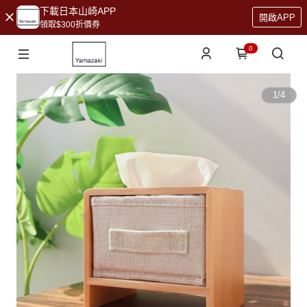
下載日本山崎APP
開啟APP
領取$300折價券
0
1
/
4