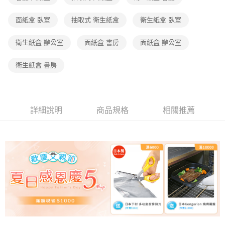
帳／街口支付／iPASS MONEY」等通路繳費。
面紙盒 臥室
抽取式 衛生紙盒
衛生紙盒 臥室
【注意事項】
1.本服務係由「台灣大哥大股份有限公司」（以下簡稱本公司）所提供，讓
衛生紙盒 辦公室
面紙盒 書房
面紙盒 辦公室
用戶於交易時，得透過本服務購買商品或服務，並由商店將買賣／分期付款
買賣價金債權讓與本公司後，依約使用本公司帳單繳交帳款。
2.基於同意付款使用「大哥付你分期」之契約關係目的，商店將以您的個人
衛生紙盒 書房
資料（包含姓名、電話或地址）提供予台灣大哥大進項蒐集、處理及利用，
由本公司與您本人進行分期帳單所需資料之確認、核對及更正。
3.完整用戶服務條款，請詳閱以下連結：
https://oppay.tw/userRule
詳細說明
商品規格
相關推薦