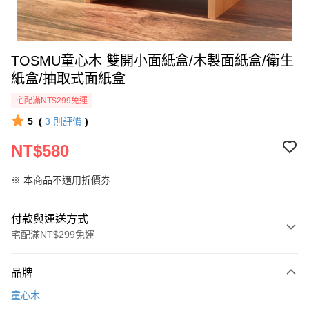
TOSMU童心木 雙開小面紙盒/木製面紙盒/衛生
紙盒/抽取式面紙盒
宅配滿NT$299免運
5
(
3
則評價
)
NT$580
※ 本商品不適用折價券
付款與運送方式
宅配滿NT$299免運
付款方式
品牌
信用卡一次付款
童心木
LINE Pay