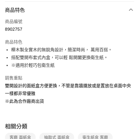
商品特色
Apple Pay
商品編號
悠遊付
8902757
Google Pay
商品特色
全盈+PAY
櫸木製全實木的無銳角設計，簡潔時尚， 萬用百搭。
大哥付你分期
搭配雙開布套式內盒，可以輕 鬆開闔更換衛生紙。
相關說明
※適用於輕巧包衛生紙
【大哥付你分期使用說明】
ATM付款
1.本服務由台灣大哥大提供，台灣大哥大用戶可立即使用無須另外申請。
銷售重點
2.付款方式選擇「大哥付你分期」，訂單成立後會自動跳轉到大哥付的交易
雙開設計的面紙盒方便更換，不管是靠牆擺放或是置放在桌面中央
流程，驗證手機門號後，選擇欲分期的期數、繳款截止日，確認付款後即完
運送方式
一樣都非常優雅
成交易。
3.實際核准額度、可分期數及費用金額請依後續交易確認頁面所載為準。
宅配【父親節大回饋】限時$299免運
※此為合作廠商出貨
4.訂單成立30分鐘內，如未前往確認交易或遇審核未通過，訂單將自動取
每筆NT$150，滿NT$299(含以上)免運費
消。如遇「轉專審核」未通過狀況，表示未達大哥付你分期系統評分，恕無
法說明評估內容。
【繳款方式說明】
相關分類
1.分期款項不併入電信帳單，「大哥付你分期」於每月結算日後寄送繳費提
醒簡訊。
客廳 面紙盒
抽取式 面紙盒
衛生紙盒 客廳
2.透過簡訊連結打開帳單後，可選擇「超商條碼／台灣大直營門市／銀行轉