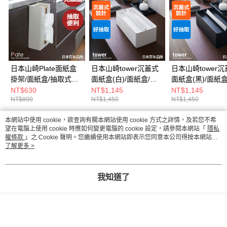
日本山崎Plate面紙盒
日本山崎tower沉蓋式
日本山崎tower
掛架/面紙盒/抽取式面
面紙盒(白)/面紙盒/抽
面紙盒(黑)/面紙盒
紙盒/面紙盒/衛生紙盒
取式面紙盒/面紙盒/衛
取式面紙盒/面紙盒
NT$630
NT$1,145
NT$1,145
NT$800
NT$1,450
NT$1,450
生紙盒
生紙盒
本網站中使用 cookie，欲查詢有關本網站使用 cookie 方式之詳情，及若您不希
熱門標籤
望在電腦上使用 cookie 時應如何變更電腦的 cookie 設定，請參閱本網站「
隱私
權條款
」之 Cookie 聲明。您繼續使用本網站即表示您同意本公司得按本網站使
用條款之 Cookie 聲明使用 cookie。
了解更多 >
我知道了