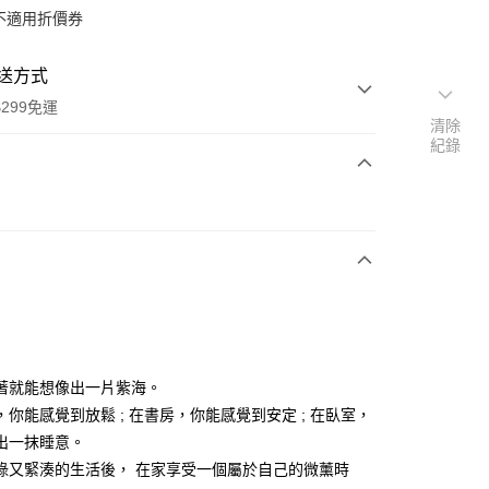
不適用折價券
送方式
299免運
清除
紀錄
次付款
y
著就能想像出一片紫海。
，你能感覺到放鬆 ; 在書房，你能感覺到安定 ; 在臥室，
出一抹睡意。
分期
碌又緊湊的生活後， 在家享受一個屬於自己的微薰時