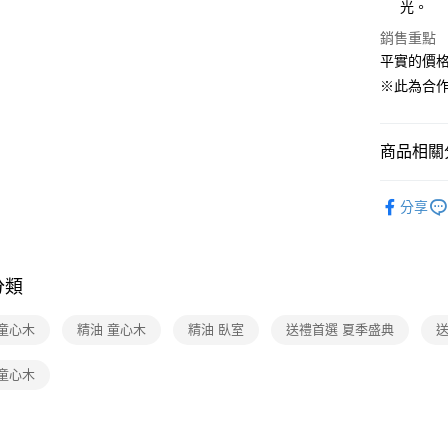
【大哥付
光。
ATM付款
1.本服務
銷售重點
2.付款方
流程，驗
平實的價
完成交易
運送方式
※此為合
3.實際核
4.訂單成
宅配【父親
消。如遇
每筆NT$1
無法說明
商品相關分
【繳款方
1.分期款
生活用品
醒簡訊。
分享
2.透過簡
香氛生活
帳／街口支
【注意事
分類
1.本服務
用戶於交
款買賣價
 童心木
精油 童心木
精油 臥室
送禮首選 夏季盛典
2.基於同
資料（包
 童心木
用，由本
3.完整用