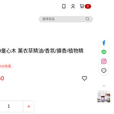
0
U童心木 薰衣草精油/香氛/擴香/植物精
299免運
60