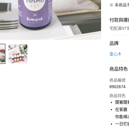
※ 本商品
付款與運
宅配滿NT$
付款方式
品牌
信用卡一
童心木
LINE Pay
商品特色
Apple Pay
商品編號
悠遊付
8902674
商品特色
Google Pa
聞著聞
全盈+PAY
在客廳
你能嗅
大哥付你
一日忙
相關說明