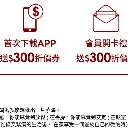
聞著就能想像出一片紫海。
廳，你能感覺到放鬆 ; 在書房，你能感覺到安定 ; 在臥
忙碌又緊湊的生活後， 在家享受一個屬於自己的微薰時