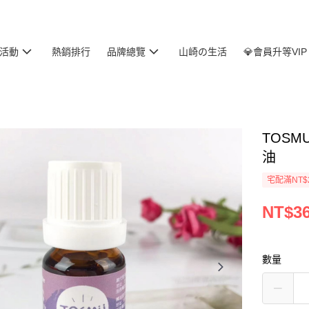
活動
熱銷排行
品牌總覽
山崎の生活
💎會員升等VIP
TOSM
油
宅配滿NT$
NT$3
數量