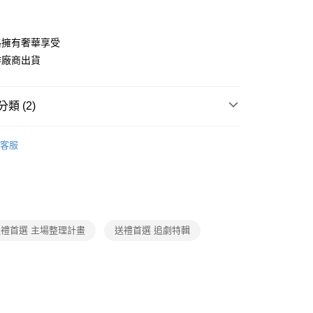
你分期使用說明】
由台灣大哥大提供，台灣大哥大用戶可立即使用無須另外申請。
式選擇「大哥付你分期」，訂單成立後會自動跳轉到大哥付的交易
證手機門號後，選擇欲分期的期數、繳款截止日，確認付款後即
格擁有奢華享受
。
作廠商出貨
准額度、可分期數及費用金額請依後續交易確認頁面所載為準。
立30分鐘內，如未前往確認交易或遇審核未通過，訂單將自動取
節大回饋】限時$299免運
「轉專審核」未通過狀況，表示未達大哥付你分期系統評分，恕
50，滿NT$299(含以上)免運費
評估內容。
類 (2)
式說明】
項不併入電信帳單，「大哥付你分期」於每月結算日後寄送繳費提
生活雜貨/療癒小物
客服
訊連結打開帳單後，可選擇「超商條碼／台灣大直營門市／銀行轉
美學
付／iPASS MONEY」等通路繳費。
項】
係由「台灣大哥大股份有限公司」（以下簡稱本公司）所提供，讓
易時，得透過本服務購買商品或服務，並由商店將買賣／分期付
金債權讓與本公司後，依約使用本公司帳單繳交帳款。
送禮首選 主場整理計畫
送禮首選 追劇特輯
意付款使用「大哥付你分期」之契約關係目的，商店將以您的個人
含姓名、電話或地址）提供予台灣大哥大進項蒐集、處理及利
公司與您本人進行分期帳單所需資料之確認、核對及更正。
戶服務條款，請詳閱以下連結：
https://oppay.tw/userRule