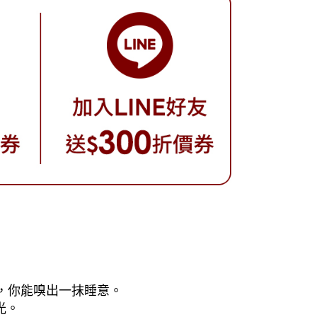
室，你能嗅出一抹睡意。
光。