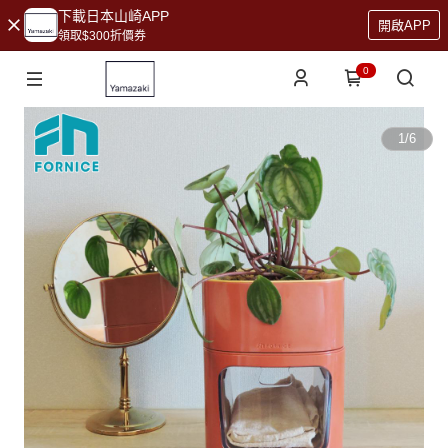
下載日本山崎APP
開啟APP
領取$300折價券
0
1
/
6