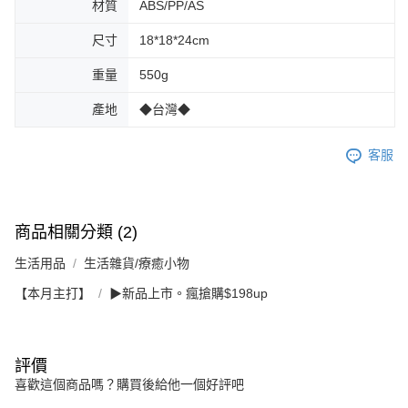
材質
ABS/PP/AS
尺寸
18*18*24cm
重量
550g
產地
◆台灣◆
客服
商品相關分類 (2)
生活用品
生活雜貨/療癒小物
【本月主打】
▶新品上市。瘋搶購$198up
評價
喜歡這個商品嗎？購買後給他一個好評吧