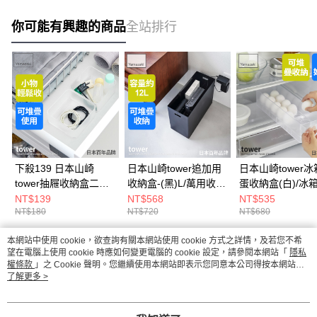
你可能有興趣的商品
全站排行
下殺139 日本山崎
日本山崎tower追加用
日本山崎tower
tower抽屜收納盒二入
收納盒-(黑)L/萬用收納
蛋收納盒(白)/冰
組-S(白)/小物收納盒/
盒/手把收納盒/儲物盒
納/可堆疊置物盒/
NT$139
NT$568
NT$535
NT$180
NT$720
NT$680
多功能收納盒/居家收
整理盒
納
本網站中使用 cookie，欲查詢有關本網站使用 cookie 方式之詳情，及若您不希
熱門標籤
望在電腦上使用 cookie 時應如何變更電腦的 cookie 設定，請參閱本網站「
隱私
權條款
」之 Cookie 聲明。您繼續使用本網站即表示您同意本公司得按本網站使
用條款之 Cookie 聲明使用 cookie。
了解更多 >