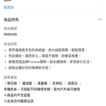
信用卡一次付款
楓萊詩
LINE Pay
商品特色
Apple Pay
商品編號
悠遊付
8886406
Google Pay
商品特色
全盈+PAY
業界最植癒多色的收納盒，放大組裝樂趣，輕鬆隨意，
大哥付你分期
色彩繽紛，運用多元；場域不侷限、耐重易堆疊，
相關說明
跟著質感品牌Fornice團隊一起永續環保、享受綠化生活，
【大哥付你分期使用說明】
創造出屬於你的植療新天地！
ATM付款
1.本服務由台灣大哥大提供，台灣大哥大用戶可立即使用無須另外申請。
2.付款方式選擇「大哥付你分期」，訂單成立後會自動跳轉到大哥付的交易
銷售重點
流程，驗證手機門號後，選擇欲分期的期數、繳款截止日，確認付款後即完
運送方式
｜蒂芬綠 ｜ 暮境藍 ｜ 境量黃 ｜ 炙熱紅 ｜ 境質白 ｜
成交易。
3.實際核准額度、可分期數及費用金額請依後續交易確認頁面所載為準。
宅配【父親節大回饋】限時$299免運
多種色系，可搭配不同環境空間，室內戶外皆可使用
4.訂單成立30分鐘內，如未前往確認交易或遇審核未通過，訂單將自動取
※商品均不含盆栽
每筆NT$150，滿NT$299(含以上)免運費
消。如遇「轉專審核」未通過狀況，表示未達大哥付你分期系統評分，恕無
法說明評估內容。
※此為合作廠商出貨
【繳款方式說明】