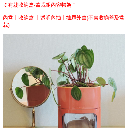
※有栽收納盒-盆栽組內容物為：
內盆｜收納盒 ｜透明內抽｜抽屜外盒(不含收納蓋及盆
栽)