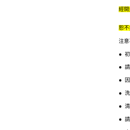
經開
恕不
注意
● 
● 
● 
● 
● 
● 