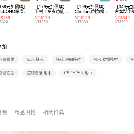
3.完整用
每筆NT$1
159元加價購】
【179元加價購】
【199元加價購】
【349元
KEBONO曙產業
下村工業多功能開
Chefland刮魚鱗刀/
宮本製作
米杯漏斗組(白)/
瓶器/開瓶器/餐廚
刮魚鱗器/廚房用
清潔液600
$159
NT$179
NT$199
NT$349
米杯/米桶/量米
用品/料理道具/任
品/料理道具/任二
精/洗衣鎂
$320
NT$360
NT$380
NT$700
具/任二件8折
二件8折
件8折
品/任二件
分類
 超細纖維
吸水 速乾
速乾 超細纖維
吸水 動物造型
速
 動物造型
超細纖維 毛巾
CB JAPAN 毛巾
說明
商品規格
相關推薦