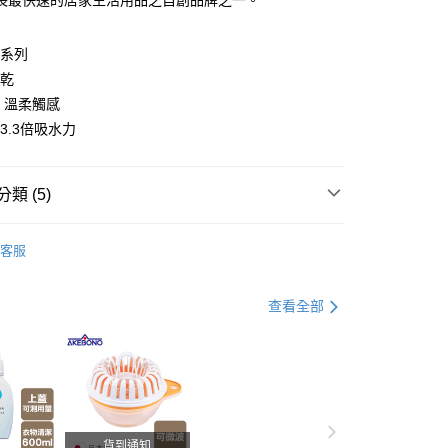
長最快速的居家生活用品之自創品牌之一。
分期
物系列
你分期使用說明】
由台灣大哥大提供，台灣大哥大用戶可立即使用無須另外申請。
速乾
式選擇「大哥付你分期」，訂單成立後會自動跳轉到大哥付的交易
維 溫柔觸感
證手機門號後，選擇欲分期的期數、繳款截止日，確認付款後即
3.3倍吸水力
。
准額度、可分期數及費用金額請依後續交易確認頁面所載為準。
立30分鐘內，如未前往確認交易或遇審核未通過，訂單將自動取
付款
「轉專審核」未通過狀況，表示未達大哥付你分期系統評分，恕
類 (5)
00，滿NT$499(含以上)免運費
評估內容。
式說明】
家取貨
項不併入電信帳單，「大哥付你分期」於每月結算日後寄送繳費提
客服
00，滿NT$499(含以上)免運費
打】
▶超商取貨專區｜限時優惠
訊連結打開帳單後，可選擇「超商條碼／台灣大直營門市／銀行轉
付／iPASS MONEY」等通路繳費。
父親節 瘋殺5折up】
▶【限時加價購$159up】官網獨
付款
查看全部
項】
00，滿NT$499(含以上)免運費
係由「台灣大哥大股份有限公司」（以下簡稱本公司）所提供，讓
用品
易時，得透過本服務購買商品或服務，並由商店將買賣／分期付
1取貨
金債權讓與本公司後，依約使用本公司帳單繳交帳款。
生活雜貨/療癒小物
00，滿NT$499(含以上)免運費
意付款使用「大哥付你分期」之契約關係目的，商店將以您的個人
含姓名、電話或地址）提供予台灣大哥大進項蒐集、處理及利
節大回饋】限時$299免運
公司與您本人進行分期帳單所需資料之確認、核對及更正。
貨到通知