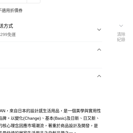
不適用折價券
送方式
清除
299免運
紀錄
次付款
付款
JAPAN，來自日本的設計感生活用品，是一個美學與實用性
y
牌。以變化(Change)、基本(Basic)及日新、日又新、
的核心理念因應市場潮流，著重於商品設計及開發，是