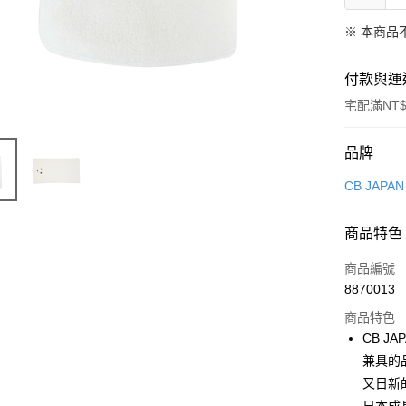
※ 本商品
付款與運
宅配滿NT$
付款方式
品牌
信用卡一
CB JAPAN
超商取貨
商品特色
LINE Pay
商品編號
Apple Pay
8870013
商品特色
悠遊付
CB 
Google Pa
兼具的品
又日新
全盈+PAY