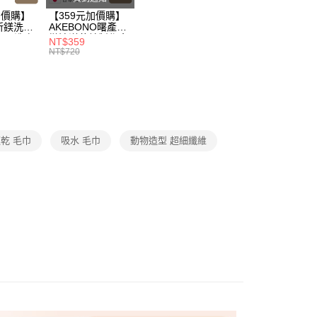
戶服務條款，請詳閱以下連結：
https://oppay.tw/userRule
50，滿NT$299(含以上)免運費
加價購】
【359元加價購】
所鎂洗衣
AKEBONO曙產業
ml/洗衣
微波洋芋片製作盒/
NT$359
/洗衣用
料理盒/健康零食/
NT$720
8折
廚房工具/任二件8
折
乾 毛巾
吸水 毛巾
動物造型 超細纖維