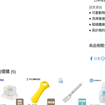
日本成
大哥付你
銷售重點
相關說明
● 可愛動
【大哥付
ATM付款
1.本服務
● 洗滌後
2.付款方
● 超細纖
流程，驗
● 高於棉的
完成交易
運送方式
3.實際核
4.訂單成
全家取貨
消。如遇
商品相關分
每筆NT$1
無法說明
【繳款方
衛浴用品
付款後全
1.分期款
分享
醒簡訊。
每筆NT$1
【本月主
2.透過簡
帳／街口支
【🎉歡慶
7-11取貨
價購 (5)
家搶購！
【注意事
每筆NT$1
1.本服務
旅行·戶外
用戶於交
付款後7-1
款買賣價
生活用品
每筆NT$1
2.基於同
資料（包
宅配【父親
用，由本