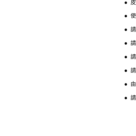
● 
● 
● 
● 
● 
● 
● 
● 