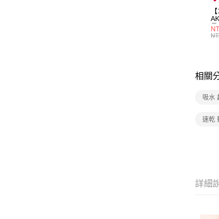
【
A
量
NT
量
NT
用
相關
吸水
速乾
詳細