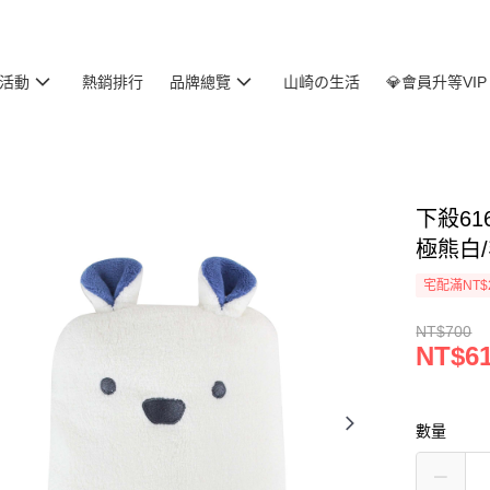
活動
熱銷排行
品牌總覽
山崎の生活
💎會員升等VIP
下殺61
極熊白/
宅配滿NT$
NT$700
NT$6
數量