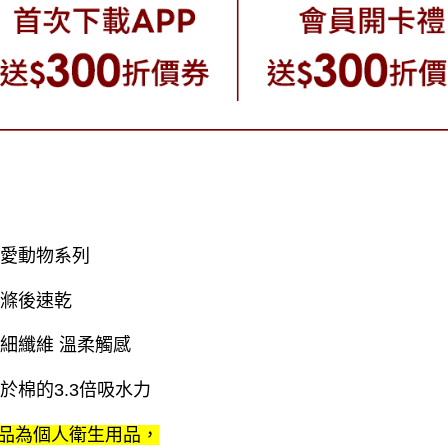
可愛動物系列
洗滌後速乾
超細纖維 溫柔觸感
高於棉的3.3倍吸水力
品為個人衛生用品，